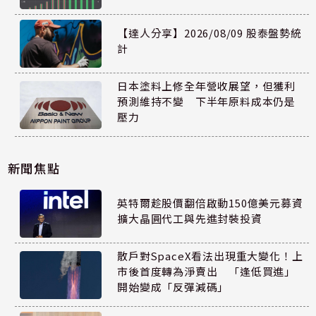
【達人分享】2026/08/09 股泰盤勢統
計
日本塗料上修全年營收展望，但獲利
預測維持不變 下半年原料成本仍是
壓力
新聞焦點
英特爾趁股價翻倍啟動150億美元募資
擴大晶圓代工與先進封裝投資
散戶對SpaceX看法出現重大變化！上
市後首度轉為淨賣出 「逢低買進」
開始變成「反彈減碼」