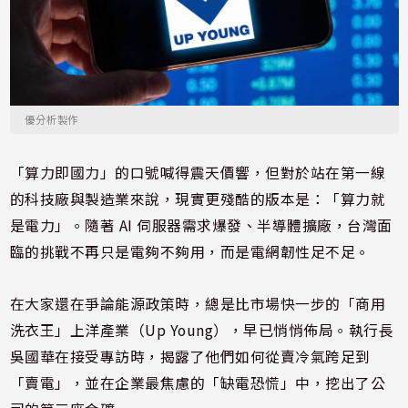
優分析製作
「算力即國力」的口號喊得震天價響，但對於站在第一線
的科技廠與製造業來說，現實更殘酷的版本是：「算力就
是電力」。隨著 AI 伺服器需求爆發、半導體擴廠，台灣面
臨的挑戰不再只是電夠不夠用，而是電網韌性足不足。
在大家還在爭論能源政策時，總是比市場快一步的「商用
洗衣王」上洋產業（Up Young），早已悄悄佈局。執行長
吳國華在接受專訪時，揭露了他們如何從賣冷氣跨足到
「賣電」，並在企業最焦慮的「缺電恐慌」中，挖出了公