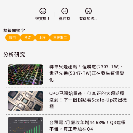
還可以
很實用！
有待加強...
標籤關鍵字
股市
投資
上洋
三菱重工
分析研究
轉單只是起點！但聯電(2303-TW)、
世界先進(5347-TW)正在發生這個變
化
CPO已開始量產，但真正的大週期還
沒到！下一個拐點看Scale-Up跨出機
櫃
台積電7月營收年增44.68%！Q3達標
不難，真正考驗在Q4