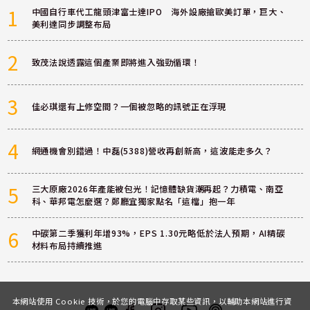
1
中國自行車代工龍頭津富士達IPO 海外設廠搶歐美訂單，巨大、
美利達同步調整布局
2
致茂法說透露這個產業即將進入強勁循環！
3
佳必琪還有上修空間？一個被忽略的訊號正在浮現
4
網通機會別錯過！中磊(5388)營收再創新高，這波能走多久？
5
三大原廠2026年產能被包光！記憶體缺貨潮再起？力積電、南亞
科、華邦電怎麼選？鄭廳宜獨家點名「這檔」抱一年
6
中碳第二季獲利年增93%，EPS 1.30元略低於法人預期，AI精碳
材料布局持續推進
本網站使用 Cookie 技術，於您的電腦中存取某些資訊，以輔助本網站進行資