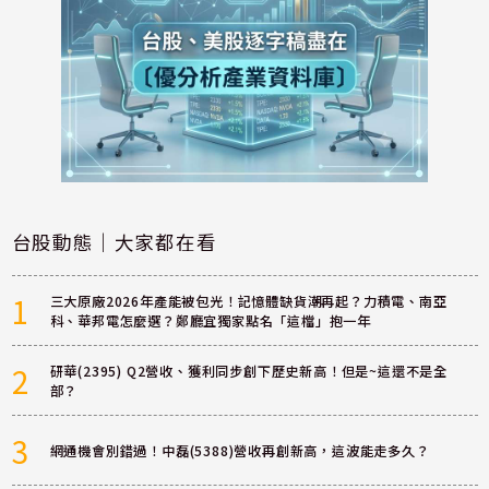
台股動態｜大家都在看
1
三大原廠2026年產能被包光！記憶體缺貨潮再起？力積電、南亞
科、華邦電怎麼選？鄭廳宜獨家點名「這檔」抱一年
2
研華(2395) Q2營收、獲利同步創下歷史新高！但是~這還不是全
部？
3
網通機會別錯過！中磊(5388)營收再創新高，這波能走多久？