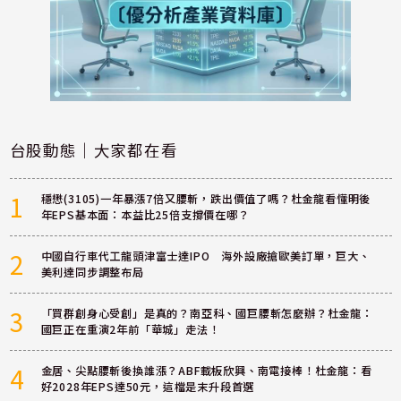
台股動態｜大家都在看
1
穩懋(3105)一年暴漲7倍又腰斬，跌出價值了嗎？杜金龍看懂明後
年EPS基本面：本益比25倍支撐價在哪？
2
中國自行車代工龍頭津富士達IPO 海外設廠搶歐美訂單，巨大、
美利達同步調整布局
3
「買群創身心受創」是真的？南亞科、國巨腰斬怎麼辦？杜金龍：
國巨正在重演2年前「華城」走法！
4
金居、尖點腰斬後換誰漲？ABF載板欣興、南電接棒！杜金龍：看
好2028年EPS達50元，這檔是末升段首選