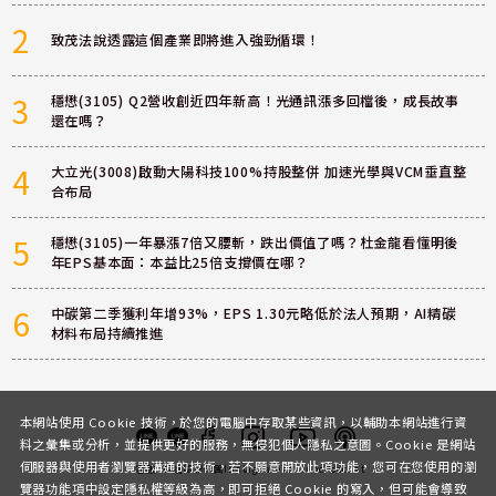
2
致茂法說透露這個產業即將進入強勁循環！
3
穩懋(3105) Q2營收創近四年新高！光通訊漲多回檔後，成長故事
還在嗎？
4
大立光(3008)啟動大陽科技100%持股整併 加速光學與VCM垂直整
合布局
5
穩懋(3105)一年暴漲7倍又腰斬，跌出價值了嗎？杜金龍看懂明後
年EPS基本面：本益比25倍支撐價在哪？
6
中碳第二季獲利年增93%，EPS 1.30元略低於法人預期，AI精碳
材料布局持續推進
本網站使用 Cookie 技術，於您的電腦中存取某些資訊，以輔助本網站進行資
料之彙集或分析，並提供更好的服務，無侵犯個人隱私之意圖。Cookie 是網站
伺服器與使用者瀏覽器溝通的技術，若不願意開放此項功能，您可在您使用的瀏
客服
討論區
粉絲團
Instagram
Youtube
Podcast
覽器功能項中設定隱私權等級為高，即可拒絕 Cookie 的寫入，但可能會導致