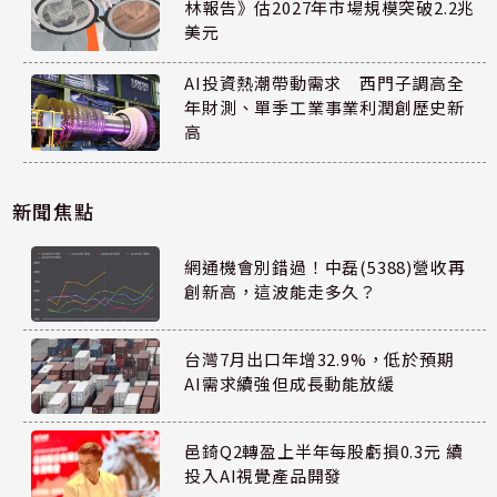
林報告》估2027年市場規模突破2.2兆
美元
AI投資熱潮帶動需求 西門子調高全
年財測、單季工業事業利潤創歷史新
高
新聞焦點
網通機會別錯過！中磊(5388)營收再
創新高，這波能走多久？
台灣7月出口年增32.9%，低於預期
AI需求續強但成長動能放緩
邑錡Q2轉盈上半年每股虧損0.3元 續
投入AI視覺產品開發