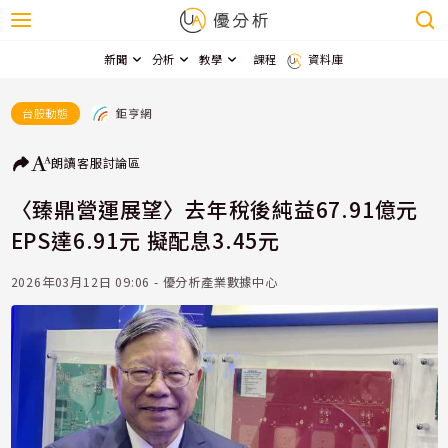
新聞
分析
教學
課程
資料庫
鉅亨網
台股動態
朗讀
客服
討論區
〈臻鼎營運展望〉去年稅後純益67.91億元
EPS達6.91元 擬配息3.45元
2026年03月12日 09:06 - 優分析產業數據中心