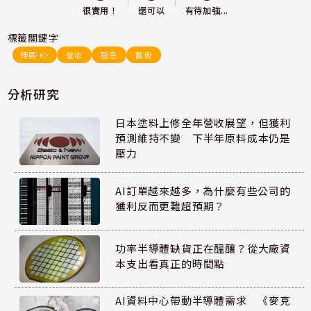
還可以
很實用！
有待加強...
標籤關鍵字
臻鼎-KY
營收
股息
載板
分析研究
日本塗料上修全年營收展望，但獲利
預測維持不變 下半年原料成本仍是
壓力
AI訂單越來越多，為什麼有些公司的
獲利反而更難超預期？
功率半導體缺貨正在醞釀？從大廠資
本支出看真正的時間點
AI資料中心帶動半導體需求 《麥克