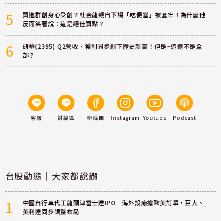
5
買進群創身心受創？杜金龍親自下場「吃便當」被套牢！為什麼他
反而笑著說：這是絕佳買點？
6
研華(2395) Q2營收、獲利同步創下歷史新高！但是~這還不是全
部？
客服
討論區
粉絲團
Instagram
Youtube
Podcast
台股動態｜大家都說讚
1
中國自行車代工龍頭津富士達IPO 海外設廠搶歐美訂單，巨大、
美利達同步調整布局