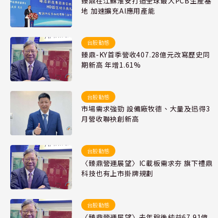
臻鼎在江蘇淮安打造全球最大PCB生產基
地 加速擴充AI應用產能
台股動態
臻鼎-KY首季營收407.28億元改寫歷史同
期新高 年增1.61%
台股動態
市場需求強勁 設備廠牧德、大量及迅得3
月營收聯袂創新高
台股動態
〈臻鼎營運展望〉IC載板需求夯 旗下禮鼎
科技也有上市掛牌規劃
台股動態
〈臻鼎營運展望〉去年稅後純益67.91億