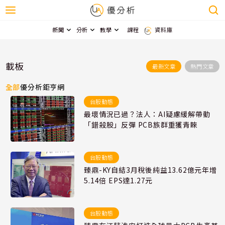
新聞
分析
教學
課程
資料庫
載板
最新文章
熱門文章
全部
優分析
鉅亨網
台股動態
最壞情況已過？法人：AI疑慮緩解帶動
「錯殺股」反彈 PCB族群重獲青睞
台股動態
臻鼎-KY自結3月稅後純益13.62億元年增
5.14倍 EPS達1.27元
台股動態