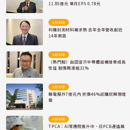
11.85億元 單月EPS 0.78元
台股動態
利機封測材料需求熱 去年全年營收創近
14年新高
台股動態
〈熱門股〉由田宣示半導體設備接單成長
性佳 股價周漲逾31%
台股動態
聯電擬斥7億元內 折價46%認購欣興現增
案
台股動態
TPCA：AI等應用推升中、日PCB產值飆