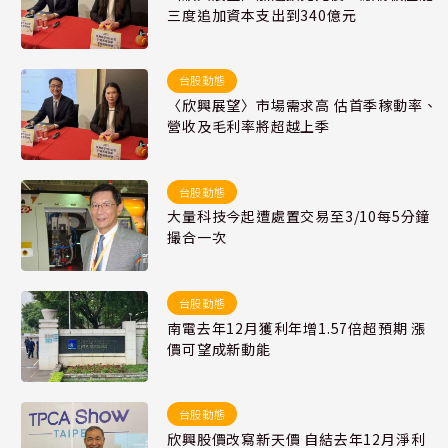
三度追加資本支出到340億元
台股動態
〈欣興展望〉市場需求高 估首季稼動率、
營收及毛利率將超越上季
台股動態
大量科技今起遭處置交易至3/10每5分鐘
撮合一次
台股動態
南電去年12月獲利年增1.57倍超預期 漲
價可望成新動能
台股動態
欣興股價改寫新天價 自結去年12月淨利