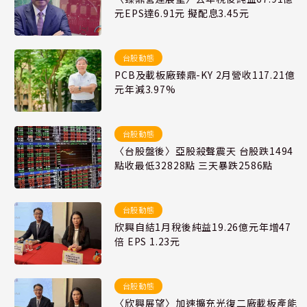
元EPS達6.91元 擬配息3.45元
台股動態
PCB及載板廠臻鼎-KY 2月營收117.21億
元年減3.97%
台股動態
〈台股盤後〉亞股殺聲震天 台股跌1494
點收最低32828點 三天暴跌2586點
台股動態
欣興自結1月稅後純益19.26億元年增47
倍 EPS 1.23元
台股動態
〈欣興展望〉加速擴充光復二廠載板產能