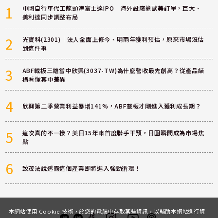
1
中國自行車代工龍頭津富士達IPO 海外設廠搶歐美訂單，巨大、
美利達同步調整布局
2
光寶科(2301)｜法人全面上修今、明兩年獲利預估，原來市場沒估
到這件事
3
ABF載板三雄當中欣興(3037-TW)為什麼營收最先創高？從產品結
構看懂其中差異
4
欣興第二季營業利益暴增141%，ABF載板才剛進入獲利成長期？
5
這次真的不一樣？美日15年來首度聯手干預，日圓瞬間成為市場焦
點
6
致茂法說透露這個產業即將進入強勁循環！
本網站使用 Cookie 技術，於您的電腦中存取某些資訊，以輔助本網站進行資