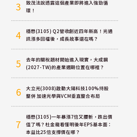
致茂法說透露這個產業即將進入強勁循
3
環！
穩懋(3105) Q2營收創近四年新高！光通
4
訊漲多回檔後，成長故事還在嗎？
去年的關稅題材開始進入現實，大成鋼
5
(2027-TW)的產業週期位置在哪裡？
大立光(3008)啟動大陽科技100%持股
6
整併 加速光學與VCM垂直整合布局
穩懋(3105)一年暴漲7倍又腰斬，跌出價
7
值了嗎？杜金龍看懂明後年EPS基本面：
本益比25倍支撐價在哪？