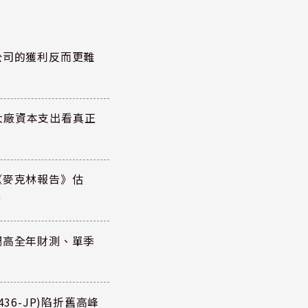
公司的獲利反而更難
大廠資本支出看真正
《麥克林報告》估
元
調高全年財測、單季
36-JP)陷折舊高峰