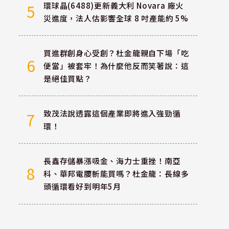
環球晶(6488)更新義大利 Novara 廠火
5
災進度，法人估影響全球 8 吋產能約 5%
買進群創身心受創？杜金龍親自下場「吃
6
便當」被套牢！為什麼他反而笑著說：這
是絕佳買點？
致茂法說透露這個產業即將進入強勁循
7
環！
長鑫存儲暴漲吸金、海力士重挫！南亞
8
科、華邦電腰斬能買嗎？杜金龍：長線多
頭循環看好到明年5月