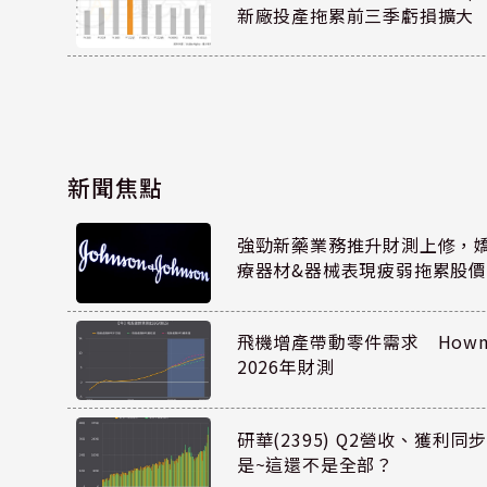
新廠投產拖累前三季虧損擴大
新聞焦點
強勁新藥業務推升財測上修，嬌生
療器材&器械表現疲弱拖累股價
飛機增產帶動零件需求 Howmet
2026年財測
研華(2395) Q2營收、獲利
是~這還不是全部？