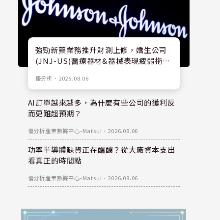
強勁新藥業務推升財測上修，嬌生公司
(JNJ-US)醫療器材&器械表現疲弱拖累
股價
優分析
．
2026.08.06
AI訂單越來越多，為什麼有些公司的獲利反
而更難超預期？
優分析產業數據中心-Matsui
．
2026.08.06
功率半導體缺貨正在醞釀？從大廠資本支出
看真正的時間點
優分析產業數據中心-Matsui
．
2026.08.06