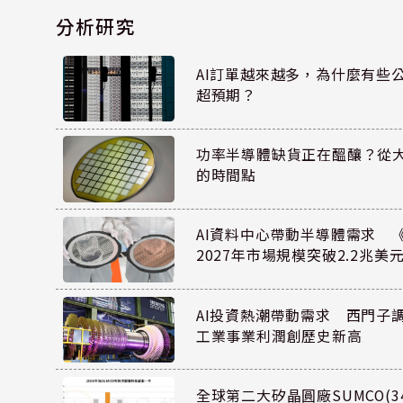
分析研究
AI訂單越來越多，為什麼有些
超預期？
功率半導體缺貨正在醞釀？從
的時間點
AI資料中心帶動半導體需求 
2027年市場規模突破2.2兆美
AI投資熱潮帶動需求 西門子
工業事業利潤創歷史新高
全球第二大矽晶圓廠SUMCO(34