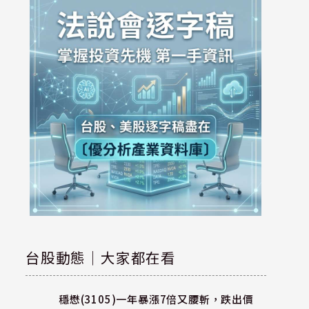
台股動態｜大家都在看
穩懋(3105)一年暴漲7倍又腰斬，跌出價