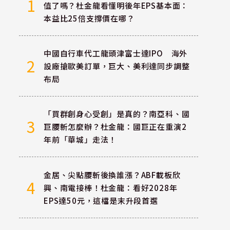
1
值了嗎？杜金龍看懂明後年EPS基本面：
本益比25倍支撐價在哪？
中國自行車代工龍頭津富士達IPO 海外
2
設廠搶歐美訂單，巨大、美利達同步調整
布局
「買群創身心受創」是真的？南亞科、國
3
巨腰斬怎麼辦？杜金龍：國巨正在重演2
年前「華城」走法！
金居、尖點腰斬後換誰漲？ABF載板欣
4
興、南電接棒！杜金龍：看好2028年
EPS達50元，這檔是末升段首選