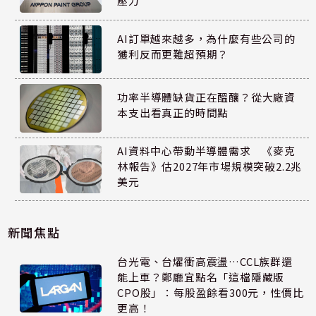
壓力
AI訂單越來越多，為什麼有些公司的
獲利反而更難超預期？
功率半導體缺貨正在醞釀？從大廠資
本支出看真正的時間點
AI資料中心帶動半導體需求 《麥克
林報告》估2027年市場規模突破2.2兆
美元
新聞焦點
台光電、台燿衝高震盪…CCL族群還
能上車？鄭廳宜點名「這檔隱藏版
CPO股」：每股盈餘看300元，性價比
更高！