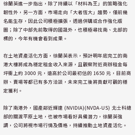
徐蘭英進一步指出，除了持續以「材料為王」的策略強化
韌性外，另一方面，市場走向「大者恆大」趨勢，僅前幾
名能生存，因此公司積極擴張，透過併購或合作強化版
圖；除了中部先前取得的國晟外，也積極尋找南、北部的
標的，今年有機會看到成果。
在土地資產活化方面，徐蘭英表示，預計明年底完工的南
港大樓將成為穩定租金收入來源，且觀察附近商辦租金每
坪衝上約 3000 元，遠高於公司最初估的 1650 元，目前商
辦、賣場等都已有多方洽談，未來完工後將貢獻可觀的穩
定獲利。
除了南港外，國產鄰近輝達 (NVIDIA)(NVDA-US) 北士科總
部的關渡平原土地，也被市場看好具備潛力，徐蘭英強
調，公司將視市場行情及價格，持續推動土地資產活化。