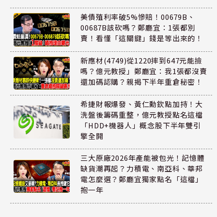
美債殖利率破5%慘賠！00679B、
00687B該砍嗎？鄭廳宜：1張都別
賣！看懂「這關鍵」錢是等出來的！
新應材(4749)從1220摔到647元能撿
嗎？億元教授」鄭廳宜：我1張都沒賣
還加碼認購？親揭下半年重倉秘密！
希捷財報爆發、黃仁勳欽點加持！大
洗盤後籌碼重整，億元教授點名這檔
「HDD+機器人」概念股下半年雙引
擎全開
三大原廠2026年產能被包光！記憶體
缺貨潮再起？力積電、南亞科、華邦
電怎麼選？鄭廳宜獨家點名「這檔」
抱一年