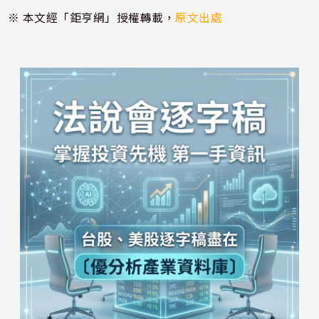
※ 本文經「鉅亨網」授權轉載，
原文出處