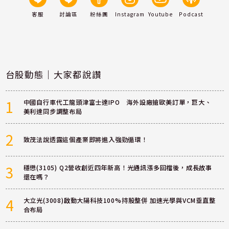
客服
討論區
粉絲團
Instagram
Youtube
Podcast
台股動態｜大家都說讚
1
中國自行車代工龍頭津富士達IPO 海外設廠搶歐美訂單，巨大、
美利達同步調整布局
2
致茂法說透露這個產業即將進入強勁循環！
3
穩懋(3105) Q2營收創近四年新高！光通訊漲多回檔後，成長故事
還在嗎？
4
大立光(3008)啟動大陽科技100%持股整併 加速光學與VCM垂直整
合布局