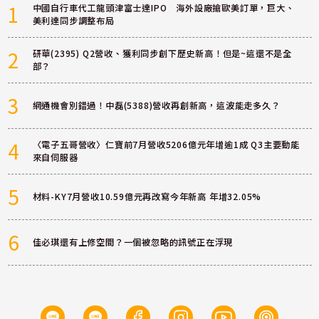
1
中國自行車代工龍頭津富士達IPO 海外設廠搶歐美訂單，巨大、
美利達同步調整布局
2
研華(2395) Q2營收、獲利同步創下歷史新高！但是~這還不是全
部？
3
網通機會別錯過！中磊(5388)營收再創新高，這波能走多久？
4
〈電子五哥營收〉仁寶前7月營收5206億元年增逾1成 Q3主要動能
來自伺服器
5
材料-KY7月營收10.59億元再改寫今年新高 年增32.05%
6
佳必琪還有上修空間？一個被忽略的訊號正在浮現