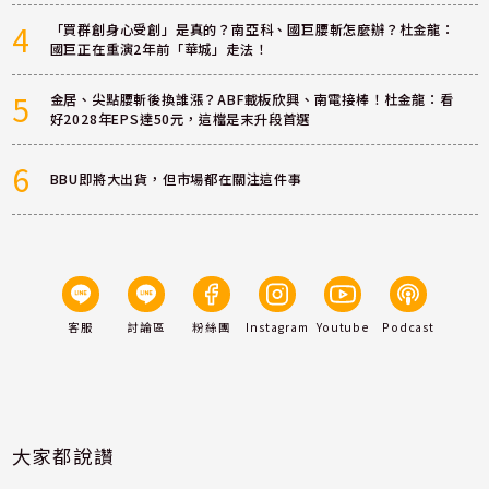
4
「買群創身心受創」是真的？南亞科、國巨腰斬怎麼辦？杜金龍：
國巨正在重演2年前「華城」走法！
5
金居、尖點腰斬後換誰漲？ABF載板欣興、南電接棒！杜金龍：看
好2028年EPS達50元，這檔是末升段首選
6
BBU即將大出貨，但市場都在關注這件事
客服
討論區
粉絲團
Instagram
Youtube
Podcast
大家都說讚