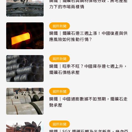
鋼鐵｜鐵礦石與鋼材價格分歧：房地產壓
力下的市場兩樣情
國際新聞
鋼鐵｜鐵礦石連三週上漲！中國復產與供
應風險如何推動行情？
國際新聞
鋼鐵｜旺季不旺？中國庫存連七週上升，
鐵礦石價格承壓
國際新聞
鋼鐵｜中國通膨數據不如預期，鐵礦石走
勢承壓
國際新聞
鋼鐵｜SGX 鐵礦石觸及半年新高，幾內亞