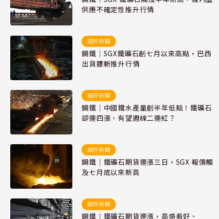
供應不確定性推升行情
國際新聞
鋼鐵｜SGX鐵礦石創七月以來高點，巴西
出貨腰斬推升行情
國際新聞
鋼鐵｜中國鐵水產量創半年低點！鐵礦石
卻連四漲、有望週線二連紅？
國際新聞
鋼鐵｜鐵礦石期貨連漲三日，SGX 報價觸
及七月底以來新高
國際新聞
鋼鐵｜鐵礦石期貨連漲，高盛看好、