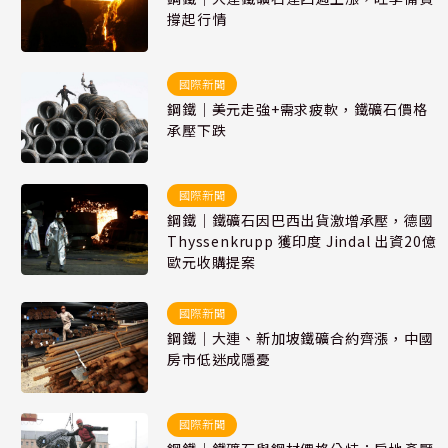
撐起行情
國際新聞
鋼鐵｜美元走強+需求疲軟，鐵礦石價格
承壓下跌
國際新聞
鋼鐵｜鐵礦石因巴西出貨激增承壓，德國
Thyssenkrupp 獲印度 Jindal 出資20億
歐元收購提案
國際新聞
鋼鐵｜大連、新加坡鐵礦合約齊漲，中國
房市低迷成隱憂
國際新聞