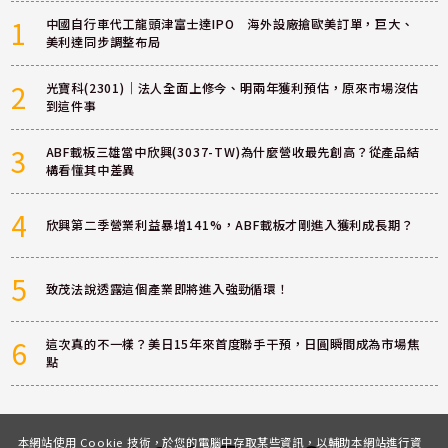
1
中國自行車代工龍頭津富士達IPO 海外設廠搶歐美訂單，巨大、
美利達同步調整布局
2
光寶科(2301)｜法人全面上修今、明兩年獲利預估，原來市場沒估
到這件事
3
ABF載板三雄當中欣興(3037-TW)為什麼營收最先創高？從產品結
構看懂其中差異
4
欣興第二季營業利益暴增141%，ABF載板才剛進入獲利成長期？
5
致茂法說透露這個產業即將進入強勁循環！
6
這次真的不一樣？美日15年來首度聯手干預，日圓瞬間成為市場焦
點
本網站使用 Cookie 技術，於您的電腦中存取某些資訊，以輔助本網站進行資