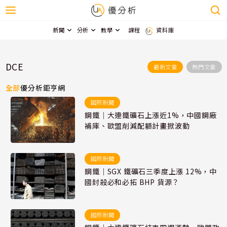
新聞
分析
教學
課程
資料庫
DCE
最新文章
熱門文章
全部
優分析
鉅亨網
國際新聞
鋼鐵｜大連鐵礦石上漲近1%，中國鋼廠
補庫、歐盟削減配額計畫掀波動
國際新聞
鋼鐵｜SGX 鐵礦石三季度上漲 12%，中
國封殺必和必拓 BHP 貨源？
國際新聞