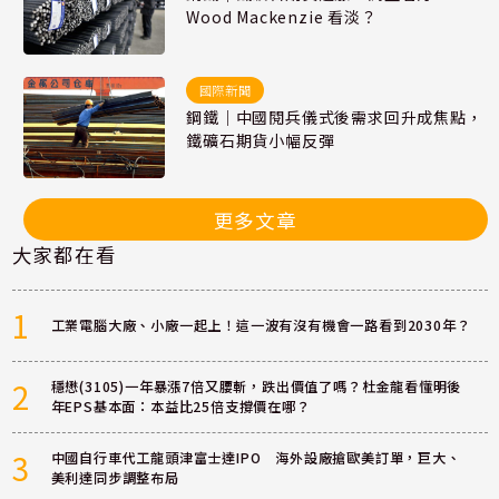
Wood Mackenzie 看淡？
國際新聞
鋼鐵｜中國閱兵儀式後需求回升成焦點，
鐵礦石期貨小幅反彈
更多文章
大家都在看
1
工業電腦大廠、小廠一起上！這一波有沒有機會一路看到2030年？
2
穩懋(3105)一年暴漲7倍又腰斬，跌出價值了嗎？杜金龍看懂明後
年EPS基本面：本益比25倍支撐價在哪？
3
中國自行車代工龍頭津富士達IPO 海外設廠搶歐美訂單，巨大、
美利達同步調整布局