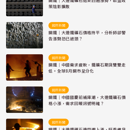
鋼鐵｜大連鐵礦石結束四週漲勢，歐盟政
策陰影擴散
國際新聞
鋼鐵｜大連鐵礦石價格持平，分析師卻警
告漲勢恐已過頭？
國際新聞
鋼鐵｜中國需求疲軟，鐵礦石期貨雙雙走
低。全球8月鋼市呈分化
國際新聞
鋼鐵｜中國國慶前補庫潮，大連鐵礦石價
格小漲，需求回暖訊號明確？
國際新聞
鋼鐵｜大連鐵礦石連四週上漲，旺季備貨