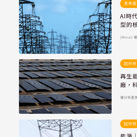
產業趨
AI
型的
(Mina
國際新
再生能
廠，
優分析產
國際新
能源