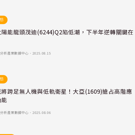
態
陽能龍頭茂迪(6244)Q2陷低潮，下半年逆轉關鍵在
)-優分析產業數據中心
．
2025.08.15
態
將跨足無人機與低軌衛星！大亞(1609)搶占高階應
動能
)-優分析產業數據中心
．
2025.08.06