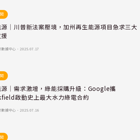
聞
能源｜川普新法案壓境，加州再生能源項目急求三大
支援
業數據中心
．
2025.07.17
聞
源｜需求激增，綠能採購升級：Google攜
okfield啟動史上最大水力綠電合約
業數據中心
．
2025.07.16
聞