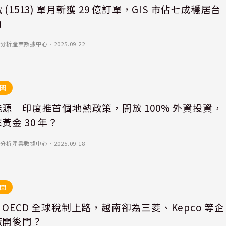
 (1513) 單月斬獲 29 億訂單，GIS 市佔七成穩居台
角
)-優分析產業數據中心
．
2025.09.22
聞
源｜印度推首個地熱政策，開放 100% 外資投資，
黃金 30 年？
)-優分析產業數據中心
．
2025.09.18
聞
OECD 全球稅制上路，越南卻為三菱、Kepco 等企
廠開後門？