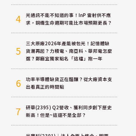
光通訊不能不知道的事！InP 雷射供不應
4
求，銅纜生命週期可能比市場預期更長？
三大原廠2026年產能被包光！記憶體缺
5
貨潮再起？力積電、南亞科、華邦電怎麼
選？鄭廳宜獨家點名「這檔」抱一年
功率半導體缺貨正在醞釀？從大廠資本支
6
出看真正的時間點
？
研華(2395) Q2營收、獲利同步創下歷史
7
新高！但是~這還不是全部？
光寶科(2301)｜法人全面上修今、明兩