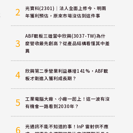
光寶科(2301)｜法人全面上修今、明兩
2
轉
年獲利預估，原來市場沒估到這件事
ABF載板三雄當中欣興(3037-TW)為什
3
麼營收最先創高？從產品結構看懂其中差
異
欣興第二季營業利益暴增141%，ABF載
4
板才剛進入獲利成長期？
工業電腦大廠、小廠一起上！這一波有沒
5
有機會一路看到2030年？
光通訊不能不知道的事！InP 雷射供不應
6