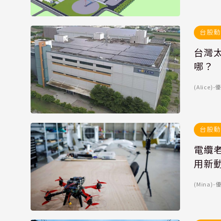
台股動
台灣太
哪？
(Alice
台股動
電纜老
用新
(Mina