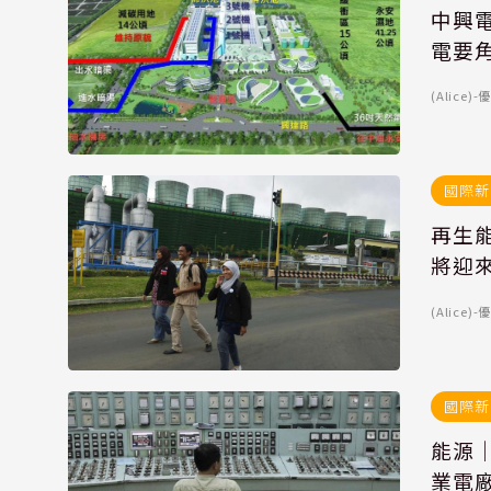
中興電
電要
(Alice
國際新
再生能
將迎來
(Alice
國際新
能源｜
業電