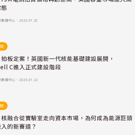
常態
業數據中心
．
2025.07.23
聞
｜拍板定案！英國新一代核能基礎建設展開，
ewell C進入正式建設階段
業數據中心
．
2025.07.22
聞
｜核融合從實驗室走向資本市場，為何成為能源巨頭
投入的新賽道？