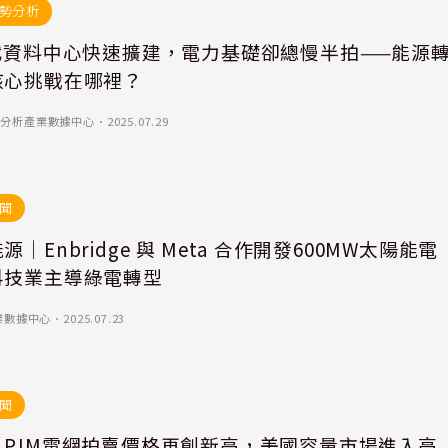
勢分析
時代資料中心快速擴建，電力基礎卻總慢半拍——能源
核心挑戰在哪裡？
)-優分析產業數據中心
．
2025.07.29
聞
源｜Enbridge 與 Meta 合作開發600MW太陽能電
科技業主導綠電轉型
業數據中心
．
2025.07.23
聞
｜PJM電網拍賣價格再創新高，美國容量市場進入高