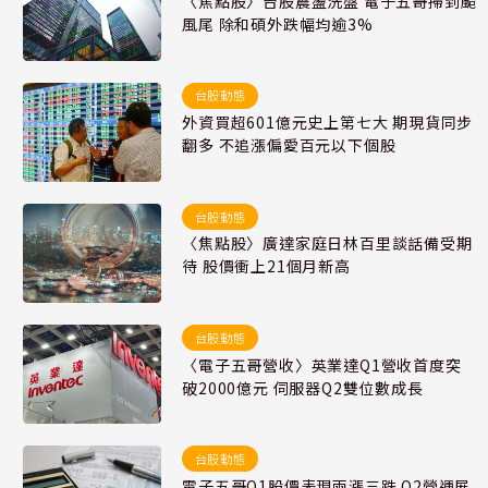
〈焦點股〉台股震盪洗盤 電子五哥掃到颱
風尾 除和碩外跌幅均逾3%
台股動態
外資買超601億元史上第七大 期現貨同步
翻多 不追漲偏愛百元以下個股
台股動態
〈焦點股〉廣達家庭日林百里談話備受期
待 股價衝上21個月新高
台股動態
〈電子五哥營收〉英業達Q1營收首度突
破2000億元 伺服器Q2雙位數成長
台股動態
電子五哥Q1股價表現兩漲三跌 Q2營運展