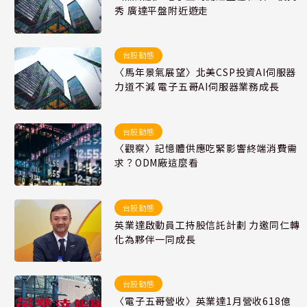
秀 廣達平盤附近遊走
台股動態
〈馬年景氣展望〉北美CSP投資AI伺服器
力道不減 電子五哥AI伺服器業務成長
台股動態
〈觀察〉記憶體供應吃緊影響終端消費需
求？ODM廠這麼看
台股動態
英業達啟動員工持股信託計劃 力邀同仁轉
化為夥伴一同成長
台股動態
〈電子五哥營收〉英業達1月營收618億