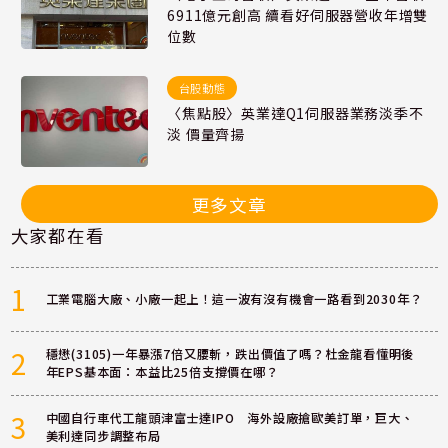
6911億元創高 續看好伺服器營收年增雙
位數
台股動態
〈焦點股〉英業達Q1伺服器業務淡季不
淡 價量齊揚
更多文章
大家都在看
1
工業電腦大廠、小廠一起上！這一波有沒有機會一路看到2030年？
2
穩懋(3105)一年暴漲7倍又腰斬，跌出價值了嗎？杜金龍看懂明後
年EPS基本面：本益比25倍支撐價在哪？
3
中國自行車代工龍頭津富士達IPO 海外設廠搶歐美訂單，巨大、
美利達同步調整布局