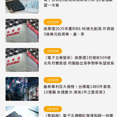
望一次看
台股動態
英業達2025年獲利86.96億元創高 斥資逾
3億美元投資美、墨、泰
台股動態
〈電子五哥營收〉英業達2月營收509億
元年月雙衰退 伺服器出貨季對季有望成長
台股動態
最新專利百大揭榜！台積電1485件豪氣
10連霸 友達居次 鴻海1件之差吞第3
台股動態
〈焦點股〉電子五哥開紅盤僅和碩一枝獨