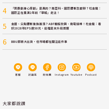
4
「買群創身心受創」是真的？南亞科、國巨腰斬怎麼辦？杜金龍：
國巨正在重演2年前「華城」走法！
5
金居、尖點腰斬後換誰漲？ABF載板欣興、南電接棒！杜金龍：看
好2028年EPS達50元，這檔是末升段首選
6
BBU即將大出貨，但市場都在關注這件事
客服
討論區
粉絲團
Instagram
Youtube
Podcast
大家都說讚