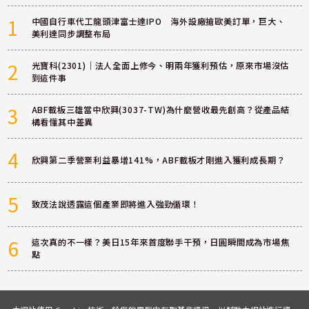
1
中國自行車代工龍頭津富士達IPO 海外設廠搶歐美訂單，巨大、
美利達同步調整布局
2
光寶科(2301)｜法人全面上修今、明兩年獲利預估，原來市場沒估
到這件事
3
ABF載板三雄當中欣興(3037-TW)為什麼營收最先創高？從產品結
構看懂其中差異
4
欣興第二季營業利益暴增141%，ABF載板才剛進入獲利成長期？
5
致茂法說透露這個產業即將進入強勁循環！
6
這次真的不一樣？美日15年來首度聯手干預，日圓瞬間成為市場焦
點