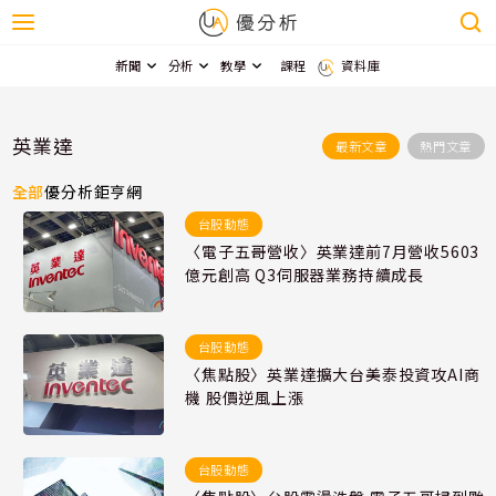
新聞
分析
教學
課程
資料庫
英業達
最新文章
熱門文章
全部
優分析
鉅亨網
台股動態
〈電子五哥營收〉英業達前7月營收5603
億元創高 Q3伺服器業務持續成長
台股動態
〈焦點股〉英業達擴大台美泰投資攻AI商
機 股價逆風上漲
台股動態