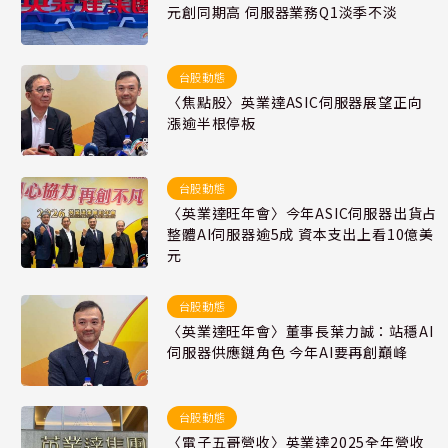
元創同期高 伺服器業務Q1淡季不淡
台股動態
〈焦點股〉英業達ASIC伺服器展望正向
漲逾半根停板
台股動態
〈英業達旺年會〉今年ASIC伺服器出貨占
整體AI伺服器逾5成 資本支出上看10億美
元
台股動態
〈英業達旺年會〉董事長葉力誠：站穩AI
伺服器供應鏈角色 今年AI要再創巔峰
台股動態
〈電子五哥營收〉英業達2025全年營收