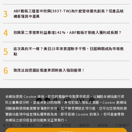
3
ABF載板三雄當中欣興(3037-TW)為什麼營收最先創高？從產品結
構看懂其中差異
4
欣興第二季營業利益暴增141%，ABF載板才剛進入獲利成長期？
5
這次真的不一樣？美日15年來首度聯手干預，日圓瞬間成為市場焦
點
6
致茂法說透露這個產業即將進入強勁循環！
本網站使用 Cookie 技術，於您的電腦中存取某些資訊，以輔助本網站進行資
料之彙集或分析，並提供更好的服務，無侵犯個人隱私之意圖。Cookie 是網站
伺服器與使用者瀏覽器溝通的技術，若不願意開放此項功能，您可在您使用的瀏
客服
討論區
粉絲團
Instagram
Youtube
Podcast
覽器功能項中設定隱私權等級為高，即可拒絕 Cookie 的寫入，但可能會導致
本網站之部分或全部功能無法正常執行。
加入我
隱私權政
服務條
合作提
聯絡我
場地租
訂閱電子
們
策
款
案
們
借
報