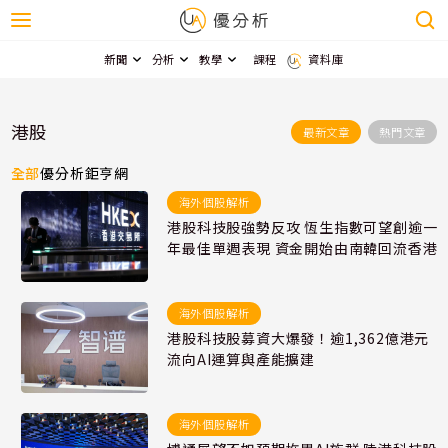
新聞
分析
教學
課程
資料庫
港股
最新文章
熱門文章
全部
優分析
鉅亨網
海外個股解析
港股科技股強勢反攻 恆生指數可望創逾一
年最佳單週表現 資金開始由南韓回流香港
海外個股解析
港股科技股募資大爆發！逾1,362億港元
流向AI運算與產能擴建
海外個股解析