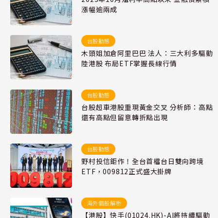
漲幅逾兩成
台股動態
木頭姐加倉阿里巴巴 法人：三大利多驅動
陸港股 布局ETF掌握長線行情
台股動態
台股超車港股重現黃金交叉 分析師：高點
還有高點但留意轉折點出現
台股動態
野村投信鉅作！全台首檔台日雙向跨境
ETF，009812正式盛大掛牌
海外個股解析
【港股】快手(01024.HK)-AI將持續驅動