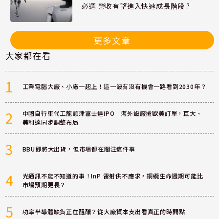
必選 營收有望進入快速成長階段 ?
更多文章
大家都在看
1
工業電腦大廠、小廠一起上！這一波有沒有機會一路看到2030年？
2
中國自行車代工龍頭津富士達IPO 海外設廠搶歐美訂單，巨大、
美利達同步調整布局
3
BBU即將大出貨，但市場都在關注這件事
4
光通訊不能不知道的事！InP 雷射供不應求，銅纜生命週期可能比
市場預期更長？
5
功率半導體缺貨正在醞釀？從大廠資本支出看真正的時間點