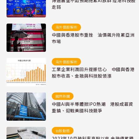
博通展望不如預期拖累AI族群 陸港科技股
走弱
海外個股解析
中國與香港股市重挫 油價飆升拖累亞洲
市場
海外個股解析
工業企業利潤回升提振信心 中國與香港
股市收高、金融與科技股領漲
國際新聞
中國AI與半導體掀IPO熱潮 港股成募資
重鎮、迎戰美國科技競爭
台股動態
2023年10月殖利率高點以來 金融債累積