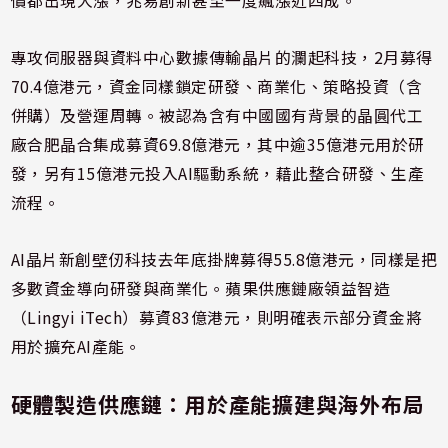
價都出現大漲，兆易創新甚至一度飆漲近四成。
專攻伺服器與資料中心數據傳輸晶片的瀾起科技，2月募得
70.4億港元，資金同樣鎖定研發、商業化、策略投資（含
併購）及營運周轉。被認為含有中國國有背景的晶圓代工
廠合肥晶合集成募資69.8億港元，其中逾35億港元用於研
發，另有15億港元投入AI驅動系統，藉此整合研發、生產
流程。
AI晶片新創壁仞科技去年底掛牌募得55.8億港元，同樣是把
多數資金導向研發與商業化。蘋果供應鏈廠領益智造
（Lingyi iTech）募資83億港元，則明確表示部分資金將
用於擴充AI產能。
硬體製造供應鏈：用於產能擴建與海外布局