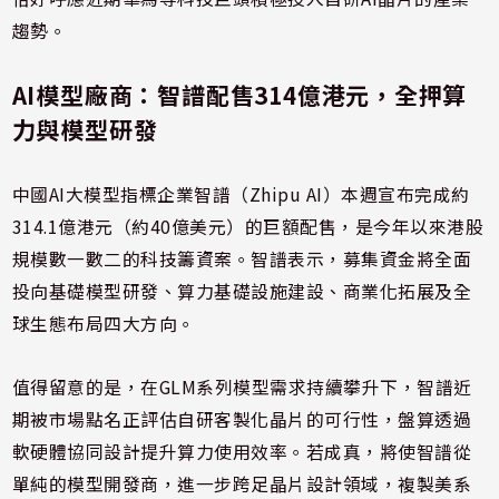
趨勢。
AI模型廠商：智譜配售314億港元，全押算
力與模型研發
中國AI大模型指標企業智譜（Zhipu AI）本週宣布完成約
314.1億港元（約40億美元）的巨額配售，是今年以來港股
規模數一數二的科技籌資案。智譜表示，募集資金將全面
投向基礎模型研發、算力基礎設施建設、商業化拓展及全
球生態布局四大方向。
值得留意的是，在GLM系列模型需求持續攀升下，智譜近
期被市場點名正評估自研客製化晶片的可行性，盤算透過
軟硬體協同設計提升算力使用效率。若成真，將使智譜從
單純的模型開發商，進一步跨足晶片設計領域，複製美系