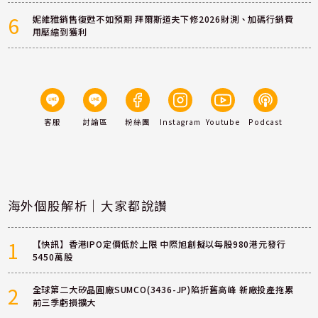
6
妮維雅銷售復甦不如預期 拜爾斯道夫下修2026財測、加碼行銷費
用壓縮到獲利
客服
討論區
粉絲團
Instagram
Youtube
Podcast
海外個股解析｜大家都說讚
1
【快訊】香港IPO定價低於上限 中際旭創擬以每股980港元發行
5450萬股
2
全球第二大矽晶圓廠SUMCO(3436-JP)陷折舊高峰 新廠投產拖累
前三季虧損擴大