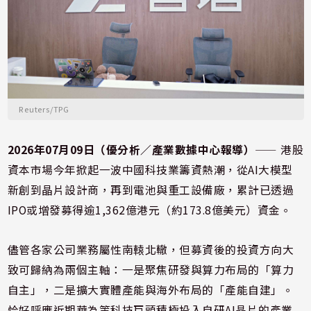
Reuters/TPG
2026年07月09日（優分析／產業數據中心報導）
⸺ 港股
資本市場今年掀起一波中國科技業籌資熱潮，從AI大模型
新創到晶片設計商，再到電池與重工設備廠，累計已透過
IPO或增發募得逾1,362億港元（約173.8億美元）資金。
儘管各家公司業務屬性南轅北轍，但募資後的投資方向大
致可歸納為兩個主軸：一是聚焦研發與算力布局的「算力
自主」，二是擴大實體產能與海外布局的「產能自建」。
恰好呼應近期華為等科技巨頭積極投入自研AI晶片的產業