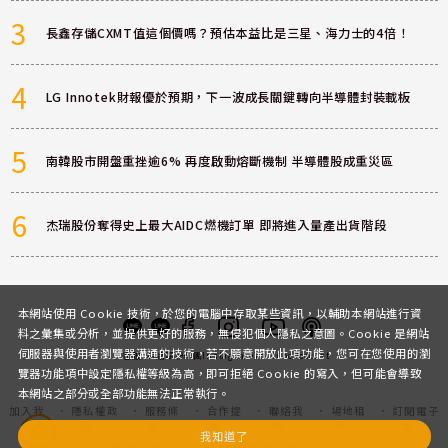
3
長鑫存儲CXMT值這個價嗎？預估本益比是三星、海力士的4倍！
4
LG Innotek財報優於預期，下一波成長關鍵轉向半導體封裝載板
5
南韓股市開盤重挫逾6% 再度啟動熔斷機制 半導體股成重災區
6
杰瑞股份奪得史上最大AIDC燃機訂單 即將進入量產出貨階段
本網站使用 Cookie 技術，於您的電腦中存取某些資訊，以輔助本網站進行資
料之彙集或分析，並提供更好的服務，無侵犯個人隱私之意圖。Cookie 是網站
伺服器與使用者瀏覽器溝通的技術，若不願意開放此項功能，您可在您使用的瀏
客服
討論區
粉絲團
Instagram
Youtube
Podcast
覽器功能項中設定隱私權等級為高，即可拒絕 Cookie 的寫入，但可能會導致
本網站之部分或全部功能無法正常執行。
加入我
隱私權政
服務條
合作提
聯絡我
場地租
訂閱電子
們
策
款
案
們
借
報
我知道了