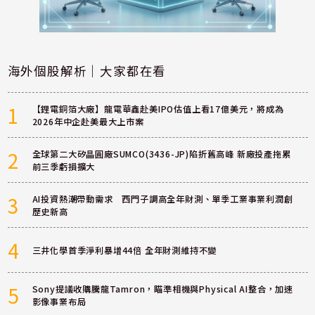
海外個股解析｜大家都在看
1
【鋰電銅箔大廠】龍電華鑫赴美IPO估值上看17億美元，將成為
2026年中企赴美最大上市案
2
全球第二大矽晶圓廠SUMCO(3436-JP)陷折舊高峰 新廠投產拖累
前三季虧損擴大
3
AI投資熱潮帶動需求 西門子調高全年財測、單季工業事業利潤創
歷史新高
4
三井化學首季淨利暴增44倍 全年財測維持不變
5
Sony提議收購騰龍Tamron，瞄準相機與Physical AI整合，加速
影像事業布局