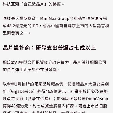
科技巨頭「自己造晶片」的路徑。
同樣是大模型廠商，MiniMax Group今年稍早也在港股完
成48.2億港元的IPO，成為中國首批尋求上市的大型語言模
型開發商之一。
晶片設計商：研發支出普遍占七成以上
相較於AI模型公司把資金分散在算力，晶片設計相關公司
的資金運用則更集中在研發端。
以今年1月掛牌的兩家晶片廠為例：記憶體晶片大廠兆易創
新（GigaDevice）募得46.8億港元，計畫用於研發及策略
性產業投資（含潛在併購）；影像感測晶片廠OmniVision
募得48億港元，約七成資金將投入研發。兩者上市首日股