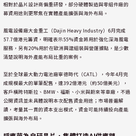
相對於晶片設計商偏重研發，部分硬體製造與零組件廠的
募資用途則更聚焦在實體產能擴張與海外布局。
風電設備廠大金重工（Dajin Heavy Industry）6月完成
57.7億港元籌資，明確表示55%資金將用於強化深海風電
服務，另有20%用於在歐洲興建組裝與營運據點，是少數
清楚說明海外產能布局比重的案例。
至於全球最大動力電池廠寧德時代（CATL），今年4月完
成規模最大的單筆配售，達392億港元（約50億美元），
客戶橫跨特斯拉、BMW、福斯、小米與蔚來等車廠，不過
公開資訊並未具體說明本次配售資金用途；市場普遍解
讀，考量其一貫的資本支出模式，資金可能持續投向產能
擴張與海外布局。
呼應華為自研晶片，集體打造AI供應鏈