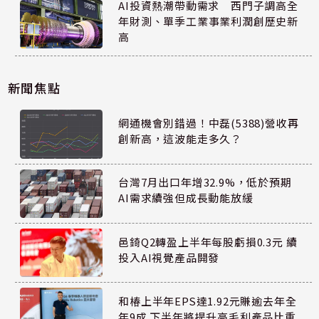
AI投資熱潮帶動需求 西門子調高全
年財測、單季工業事業利潤創歷史新
高
新聞焦點
網通機會別錯過！中磊(5388)營收再
創新高，這波能走多久？
台灣7月出口年增32.9%，低於預期
AI需求續強但成長動能放緩
邑錡Q2轉盈上半年每股虧損0.3元 續
投入AI視覺產品開發
和椿上半年EPS達1.92元賺逾去年全
年9成 下半年將提升高毛利產品比重