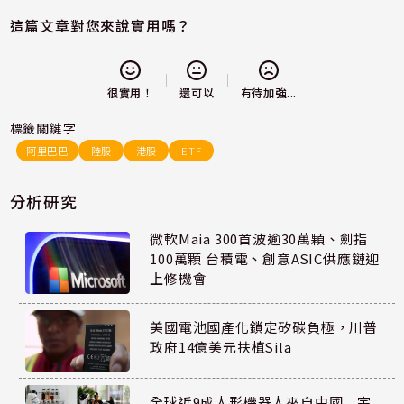
這篇文章對您來說實用嗎？
還可以
很實用！
有待加強...
標籤關鍵字
阿里巴巴
陸股
港股
ETF
分析研究
微軟Maia 300首波逾30萬顆、劍指
100萬顆 台積電、創意ASIC供應鏈迎
上修機會
美國電池國產化鎖定矽碳負極，川普
政府14億美元扶植Sila
全球近9成人形機器人來自中國 宇