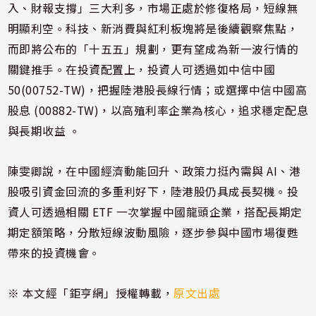
入、財報支撐」三大利多，市場正處於修復格局，短線無
明顯利空。科技、新消費與紅利板塊將是後續觀察焦點，
而即將公布的「十五五」規劃，更有望成為新一波行情的
關鍵推手。在投資配置上，投資人可透過如中信中國
50(00752-TW)，把握陸港股長線行情；或選擇中信中國高
股息 (00882-TW)，以高殖利率企業為核心，追求穩定配息
與長期收益 。
陳雯卿說，在中國經濟動能回升、政策力挺內需與 AI、港
股吸引資金回流的多重利好下，陸港股仍具成長契機。投
資人可透過相關 ETF 一次掌握中國龍頭企業，搭配長期定
期定額策略，分散短線波動風險，逐步參與中國市場復甦
帶來的投資機會。
※ 本文經「鉅亨網」授權轉載，
原文出處