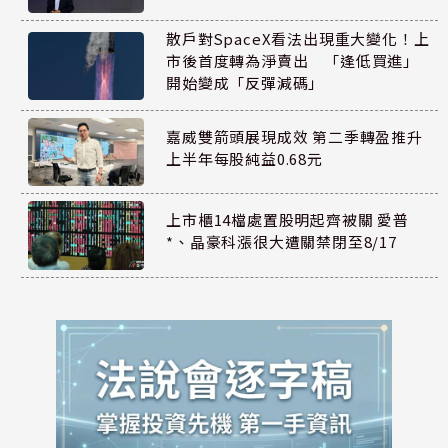
散戶對SpaceX看法出現重大變化！上
市後首度轉為淨賣出 「逢低買進」
開始變成「反彈減碼」
嘉威雙箭頭展現成效 第二季轉盈推升
上半年每股純益0.68元
上市櫃14檔處置股明起齊被關 愛普
*、晶豪科漲很大遭關禁閉至8/17