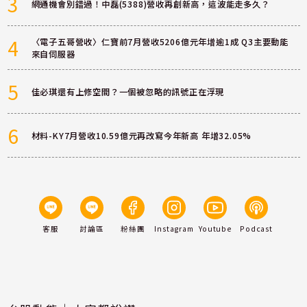
3
網通機會別錯過！中磊(5388)營收再創新高，這波能走多久？
4
〈電子五哥營收〉仁寶前7月營收5206億元年增逾1成 Q3主要動能
來自伺服器
5
佳必琪還有上修空間？一個被忽略的訊號正在浮現
6
材料-KY7月營收10.59億元再改寫今年新高 年增32.05%
客服
討論區
粉絲團
Instagram
Youtube
Podcast