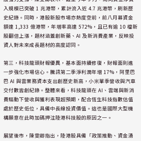
入規模已突破 1 兆港幣，累計流入近 4.7 兆港幣，刷新歷
史紀錄。同時，港股新股市場亦熱度空前，前八月募資金
額達 1,333 億港幣，年增率高達 572%，且已有逾 10 檔新
股翻倍上漲，題材涵蓋創新藥、AI 及新消費產業，反映投
資人對未來成長題材的高度認同。
第三，科技龍頭財報優異，基本面持續修復，財報面則進
一步強化市場信心。騰訊第二季淨利潤年增 17%，阿里巴
巴 AI 與雲業務資本支出創歷史新高，小米單季營收與汽車
交付數皆創紀錄。整體來看，科技龍頭在 AI、雲端與新消
費驅動下營收與獲利表現超預期，配合恆生科技指數估值
處於歷史低位，具備中長線投資價值。這也是國際大型機
構願意在此時加碼押注陸港科技股的原因之一。
展望後市，陳雯卿指出，陸港股具備「政策推動、資金湧