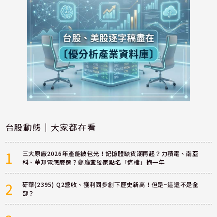
台股動態｜大家都在看
1
三大原廠2026年產能被包光！記憶體缺貨潮再起？力積電、南亞
科、華邦電怎麼選？鄭廳宜獨家點名「這檔」抱一年
2
研華(2395) Q2營收、獲利同步創下歷史新高！但是~這還不是全
部？