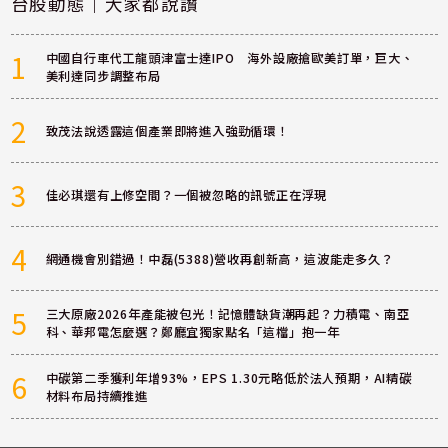
台股動態｜大家都說讚
1
中國自行車代工龍頭津富士達IPO 海外設廠搶歐美訂單，巨大、
美利達同步調整布局
2
致茂法說透露這個產業即將進入強勁循環！
3
佳必琪還有上修空間？一個被忽略的訊號正在浮現
4
網通機會別錯過！中磊(5388)營收再創新高，這波能走多久？
5
三大原廠2026年產能被包光！記憶體缺貨潮再起？力積電、南亞
科、華邦電怎麼選？鄭廳宜獨家點名「這檔」抱一年
6
中碳第二季獲利年增93%，EPS 1.30元略低於法人預期，AI精碳
材料布局持續推進