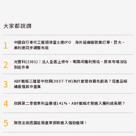
大家都說讚
1
中國自行車代工龍頭津富士達IPO 海外設廠搶歐美訂單，巨大、
美利達同步調整布局
2
光寶科(2301)｜法人全面上修今、明兩年獲利預估，原來市場沒估
到這件事
3
ABF載板三雄當中欣興(3037-TW)為什麼營收最先創高？從產品結
構看懂其中差異
4
欣興第二季營業利益暴增141%，ABF載板才剛進入獲利成長期？
5
致茂法說透露這個產業即將進入強勁循環！