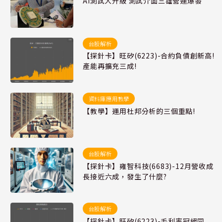
AI測試大升級 測試介面三雄營運爆發
台股解析
【探針卡】旺矽(6223)-合約負債創新高!
產能再擴充三成!
資料庫應用教學
【教學】運用杜邦分析的三個重點!
台股解析
【探針卡】雍智科技(6683)-12月營收成
長接近六成，發生了什麼?
台股解析
【探針卡】旺矽(6223)-毛利率冠絕同