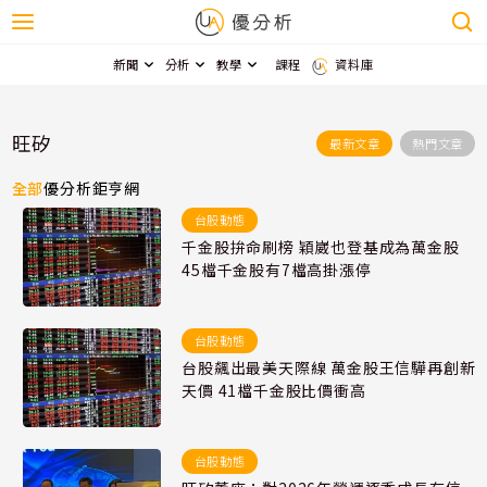
新聞
分析
教學
課程
資料庫
旺矽
最新文章
熱門文章
全部
優分析
鉅亨網
台股動態
千金股拚命刷榜 穎崴也登基成為萬金股
45檔千金股有7檔高掛漲停
台股動態
台股飆出最美天際線 萬金股王信驊再創新
天價 41檔千金股比價衝高
台股動態