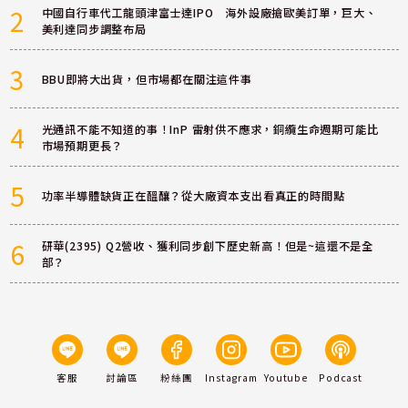
2
中國自行車代工龍頭津富士達IPO 海外設廠搶歐美訂單，巨大、
美利達同步調整布局
3
BBU即將大出貨，但市場都在關注這件事
4
光通訊不能不知道的事！InP 雷射供不應求，銅纜生命週期可能比
市場預期更長？
5
功率半導體缺貨正在醞釀？從大廠資本支出看真正的時間點
6
研華(2395) Q2營收、獲利同步創下歷史新高！但是~這還不是全
部？
客服
討論區
粉絲團
Instagram
Youtube
Podcast