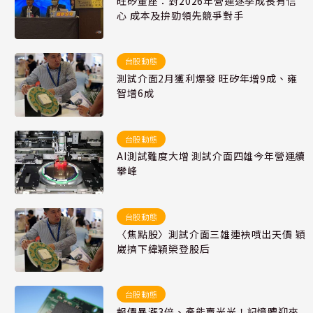
旺矽董座：對2026年營運逐季成長有信
心 成本及拚勁領先競爭對手
台股動態
測試介面2月獲利爆發 旺矽年增9成、雍
智增6成
台股動態
AI測試難度大增 測試介面四雄今年營運續
攀峰
台股動態
〈焦點股〉測試介面三雄連袂噴出天價 穎
崴擠下緯穎榮登股后
台股動態
報價暴漲3倍、產能賣光光！記憶體迎來