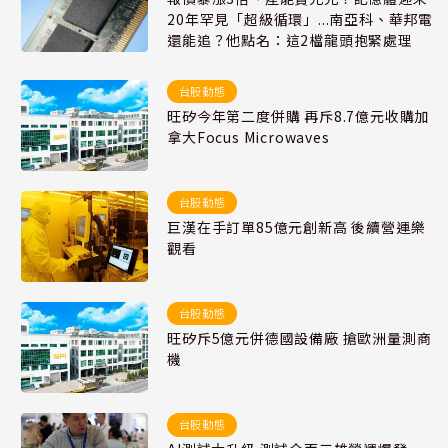
20年罕見「超級循環」...南亞科、華邦電
還能追？他點名：這2檔龍頭抱緊處理
台股動態
旺矽今年第二度併購 再斥8.7億元收購加
拿大Focus Microwaves
台股動態
巨漢在手訂單85億元創新高 後續營運樂
觀看
台股動態
旺矽斥5億元併德國設備廠 搶歐洲量測商
機
台股動態