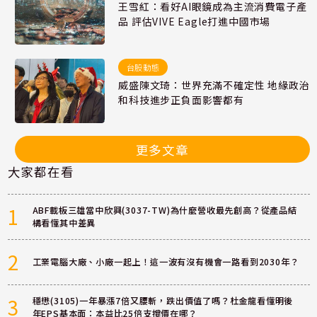
王雪紅：看好AI眼鏡成為主流消費電子產
品 評估VIVE Eagle打進中國市場
台股動態
威盛陳文琦：世界充滿不確定性 地緣政治
和科技進步正負面影響都有
更多文章
大家都在看
1
ABF載板三雄當中欣興(3037-TW)為什麼營收最先創高？從產品結
構看懂其中差異
2
工業電腦大廠、小廠一起上！這一波有沒有機會一路看到2030年？
3
穩懋(3105)一年暴漲7倍又腰斬，跌出價值了嗎？杜金龍看懂明後
年EPS基本面：本益比25倍支撐價在哪？