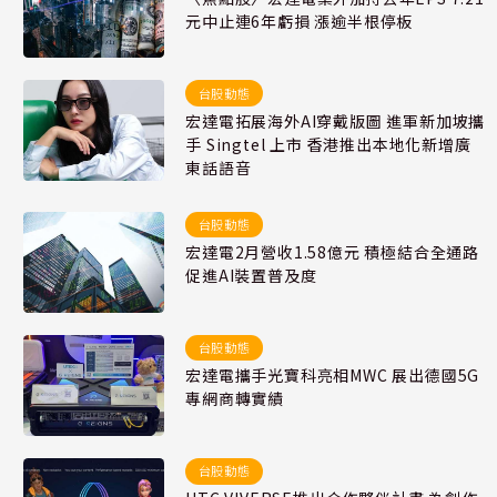
元中止連6年虧損 漲逾半根停板
台股動態
宏達電拓展海外AI穿戴版圖 進軍新加坡攜
手 Singtel 上市 香港推出本地化新增廣
東話語音
台股動態
宏達電2月營收1.58億元 積極結合全通路
促進AI裝置普及度
台股動態
宏達電攜手光寶科亮相MWC 展出德國5G
專網商轉實績
台股動態