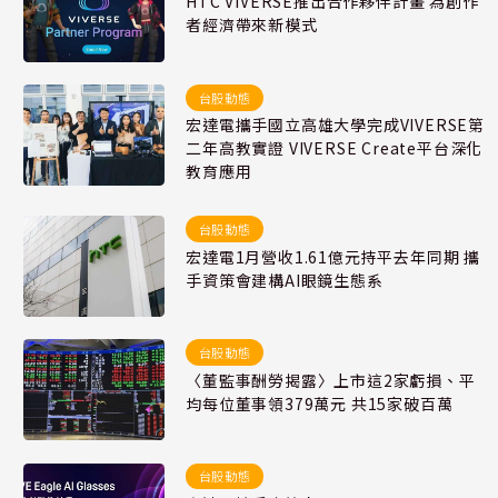
HTC VIVERSE推出合作夥伴計畫 為創作
者經濟帶來新模式
台股動態
宏達電攜手國立高雄大學完成VIVERSE第
二年高教實證 VIVERSE Create平台深化
教育應用
台股動態
宏達電1月營收1.61億元持平去年同期 攜
手資策會建構AI眼鏡生態系
台股動態
〈董監事酬勞揭露〉上市這2家虧損、平
均每位董事領379萬元 共15家破百萬
台股動態