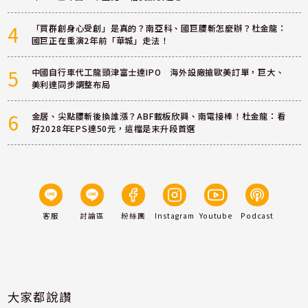
4
「買群創身心受創」是真的？南亞科、國巨腰斬怎麼辦？杜金龍：
國巨正在重演2年前「華城」走法！
5
中國自行車代工龍頭津富士達IPO 海外設廠搶歐美訂單，巨大、
美利達同步調整布局
6
金居、尖點腰斬後換誰漲？ABF載板欣興、南電接棒！杜金龍：看
好2028年EPS達50元，這檔是末升段首選
客服
討論區
粉絲團
Instagram
Youtube
Podcast
大家都說讚