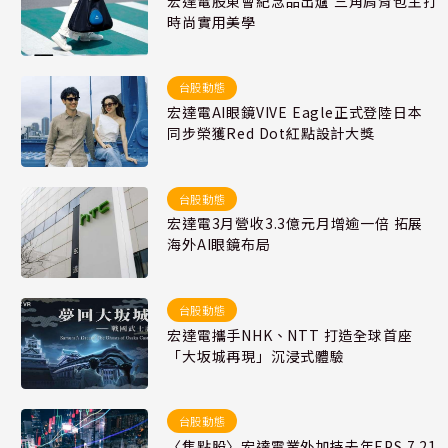
宏達電股東會紀念品出爐 三角肩背包主打
時尚實用美學
台股動態
宏達電AI眼鏡VIVE Eagle正式登陸日本
同步榮獲Red Dot紅點設計大獎
台股動態
宏達電3月營收3.3億元月增逾一倍 拓展
海外AI眼鏡布局
台股動態
宏達電攜手NHK、NTT 打造全球首座
「大坂城再現」沉浸式體驗
台股動態
〈焦點股〉宏達電業外加持去年EPS 7.21