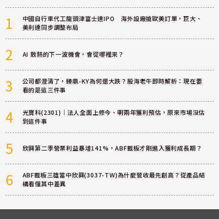
1
中國自行車代工龍頭津富士達IPO 海外設廠搶歐美訂單，巨大、
美利達同步調整布局
2
AI 散熱的下一波機會，會從哪裡來？
3
公司都澄清了，臻鼎-KY為何還大跌？股海老牛即時解析：現在要
看的是這三件事
4
光寶科(2301)｜法人全面上修今、明兩年獲利預估，原來市場沒估
到這件事
5
欣興第二季營業利益暴增141%，ABF載板才剛進入獲利成長期？
6
ABF載板三雄當中欣興(3037-TW)為什麼營收最先創高？從產品結
構看懂其中差異