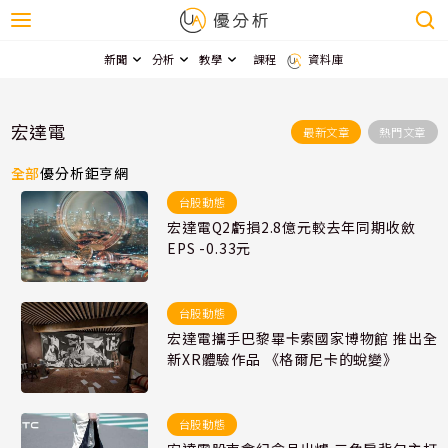
新聞
分析
教學
課程
資料庫
宏達電
最新文章
熱門文章
全部
優分析
鉅亨網
台股動態
宏達電Q2虧損2.8億元較去年同期收斂
EPS -0.33元
台股動態
宏達電攜手巴黎畢卡索國家博物館 推出全
新XR體驗作品 《格爾尼卡的蛻變》
台股動態