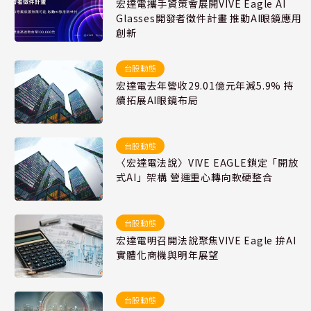
宏達電攜手資策會展開VIVE Eagle AI
Glasses開發者徵件計畫 推動AI眼鏡應用
創新
台股動態
宏達電去年營收29.01億元年減5.9% 持
續拓展AI眼鏡布局
台股動態
〈宏達電法說〉VIVE EAGLE鎖定「開放
式AI」架構 營運重心轉向軟硬整合
台股動態
宏達電明召開法說聚焦VIVE Eagle 拚AI
實體化商機與明年展望
台股動態