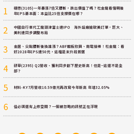
1
穩懋(3105)一年暴漲7倍又腰斬，跌出價值了嗎？杜金龍看懂明後
年EPS基本面：本益比25倍支撐價在哪？
2
中國自行車代工龍頭津富士達IPO 海外設廠搶歐美訂單，巨大、
美利達同步調整布局
3
金居、尖點腰斬後換誰漲？ABF載板欣興、南電接棒！杜金龍：看
好2028年EPS達50元，這檔是末升段首選
4
研華(2395) Q2營收、獲利同步創下歷史新高！但是~這還不是全
部？
5
材料-KY7月營收10.59億元再改寫今年新高 年增32.05%
6
佳必琪還有上修空間？一個被忽略的訊號正在浮現