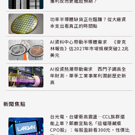
獲利反而更難超預期？
功率半導體缺貨正在醞釀？從大廠資
本支出看真正的時間點
AI資料中心帶動半導體需求 《麥克
林報告》估2027年市場規模突破2.2兆
美元
AI投資熱潮帶動需求 西門子調高全
年財測、單季工業事業利潤創歷史新
高
新聞焦點
台光電、台燿衝高震盪…CCL族群還
能上車？鄭廳宜點名「這檔隱藏版
CPO股」：每股盈餘看300元，性價比