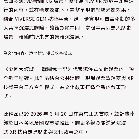
萬面多邊形的精細 CG 場景，優化為可於 XR 環境中即時運
行的內容，並在穩定效能下，完整呈現電影級光影效果。
結合 VIVERSE GEM 技術平台，進一步實現可自由移動的多
人共享沉浸式體驗，讓觀眾能在同一空間中共同走入歷史
場景，體驗前所未有的集體沉浸感。
為文化內容打造全新沉浸式敘事模式
《夢回大坂城 ー 戰國武士記》代表沉浸式文化娛樂的一項
全新里程碑。此作品結合公共媒體、現場娛樂營運商與 XR
技術平台三方合作模式，為文化故事打造全新的敘事形
式。
此作品已於 2026 年 3 月 20 日在東京正式首映，並計畫陸
續於日本各地及國際市場推出，讓更多觀眾能透過沉浸
式 XR 技術走進歷史與文化故事之中。