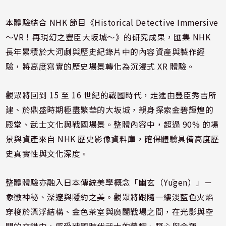
本體驗結合 NHK 節目《Historical Detective Immersive
～VR！再現幻之豐臣大坂城～》的研究成果，匯集 NHK
長年累積於大河劇與歷史紀錄片中的內容資產與製作經
驗，將高度寫實的歷史場景轉化為沉浸式 XR 體驗。
觀眾將回到 15 至 16 世紀的戰國時代，走進由豐臣秀吉所
建、於鼎盛時期極盡繁華的大坂城，親身探索金碧輝煌的
殿堂、武士文化與戰國場景。整體內容中，超過 90% 的場
景與資產來自 NHK 歷史影像資料庫，確保體驗具備高度歷
史真實性與文化深度。
整體體驗亦融入日本傳統美學概念「幽玄（Yūgen）」
－
象徵神秘、深邃與隱約之美。觀眾將跟隨一縷淡藍色火焰
穿梭於漂浮結構、金色茶室與廣闊戰場之間，在光影與空