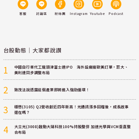
客服
討論區
粉絲團
Instagram
Youtube
Podcast
台股動態｜大家都說讚
1
中國自行車代工龍頭津富士達IPO 海外設廠搶歐美訂單，巨大、
美利達同步調整布局
2
致茂法說透露這個產業即將進入強勁循環！
3
穩懋(3105) Q2營收創近四年新高！光通訊漲多回檔後，成長故事
還在嗎？
4
大立光(3008)啟動大陽科技100%持股整併 加速光學與VCM垂直整
合布局