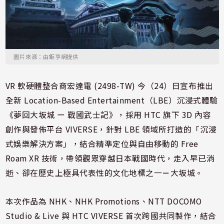
圖片來源：由鉅亨網提供
VR 軟硬體整合商宏達電 (2498-TW) 今（24）日宣布推出
全新 Location-Based Entertainment（LBE）沉浸式體驗
《夢回大坂城 ー 戰國武士記》，採用 HTC 旗下 3D 內容
創作與發佈平台 VIVERSE，針對 LBE 領域所打造的「沉浸
式娛樂解決方案」，結合精準定位與自由移動的 Free
Roam XR 技術，帶領觀眾穿越日本戰國時代，走入早已消
逝、卻在歷史上極具代表性的文化地標之一
－
大坂城。
本次作品為 NHK、NHK Promotions、NTT DOCOMO
Studio & Live 與 HTC VIVERSE 首次跨國共同製作，結合