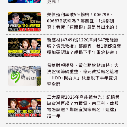
更高！
美債殖利率破5%慘賠！00679B、
00687B該砍嗎？鄭廳宜：1張都別
賣！看懂「這關鍵」錢是等出來的！
新應材(4749)從1220摔到647元能撿
嗎？億元教授」鄭廳宜：我1張都沒賣
還加碼認購？親揭下半年重倉秘密！
希捷財報爆發、黃仁勳欽點加持！大
洗盤後籌碼重整，億元教授點名這檔
「HDD+機器人」概念股下半年雙引
擎全開
三大原廠2026年產能被包光！記憶體
缺貨潮再起？力積電、南亞科、華邦
電怎麼選？鄭廳宜獨家點名「這檔」
抱一年