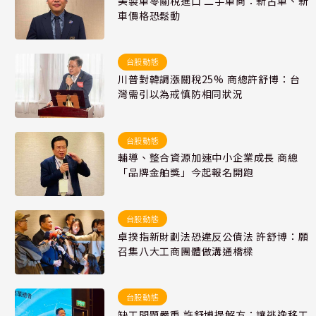
美製車零關稅進口 二手車商：新古車、新
車價格恐鬆動
台股動態
川普對韓調漲關稅25% 商總許舒博：台
灣需引以為戒慎防相同狀況
台股動態
輔導、整合資源加速中小企業成長 商總
「品牌金舶獎」今起報名開跑
台股動態
卓揆指新財劃法恐違反公債法 許舒博：願
召集八大工商團體做溝通橋樑
台股動態
缺工問題嚴重 許舒博提解方：讓逃逸移工