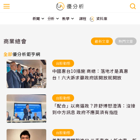
新聞
分析
教學
課程
資料庫
商業總會
最新文章
熱門文章
全部
優分析
鉅亨網
台股動態
中國惠台10措施 商總：落地才是真惠
台！六大訴求籲政府該開放就開放
台股動態
「配合」以商逼政？許舒博怒澄清：沒接
到中方訊息 政府不應莫須有指控
台股動態