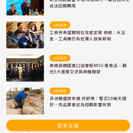
合法回歸聘用
台股動態
工商界希望關稅在年底定案 商總：水五
金、工具機仍有近萬人放無薪假
台股動態
商總與韓國進口協會簽MOU 推食品、觀
光5大產業交流與商機開發
台股動態
非洲豬瘟禁宰運 許舒博：暫忍10幾天還
好、肉品業者認為短期影響有限
更多文章