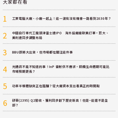
大家都在看
1
工業電腦大廠、小廠一起上！這一波有沒有機會一路看到2030年？
2
中國自行車代工龍頭津富士達IPO 海外設廠搶歐美訂單，巨大、
美利達同步調整布局
3
BBU即將大出貨，但市場都在關注這件事
4
光通訊不能不知道的事！InP 雷射供不應求，銅纜生命週期可能比
市場預期更長？
5
功率半導體缺貨正在醞釀？從大廠資本支出看真正的時間點
6
研華(2395) Q2營收、獲利同步創下歷史新高！但是~這還不是全
部？