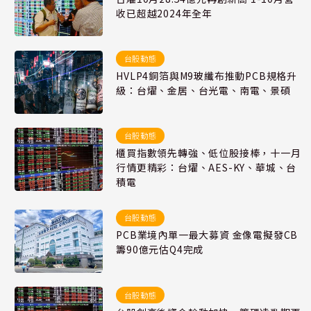
收已超越2024年全年
台股動態
HVLP4銅箔與M9玻纖布推動PCB規格升
級：台燿、金居、台光電、南電、景碩
台股動態
櫃買指數領先轉強、低位股接棒，十一月
行情更精彩：台燿、AES-KY、華城、台
積電
台股動態
PCB業境內單一最大募資 金像電擬發CB
籌90億元估Q4完成
台股動態