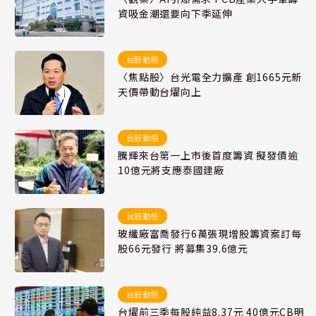
資吸金潮還要向下季延伸
台股動態
〈焦點股〉台光電全力擴產 創1665元新
天價帶動台燿向上
台股動態
騰輝來台第一上市後首度籌資 擬發債逾
10億元將支應泰國建廠
台股動態
玻纖廠富喬發行6萬張現增股籌資案訂每
股66元發行 將募集39.6億元
台股動態
台燿前三季每股純益8.37元 40億元CB明