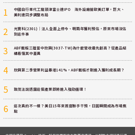
1
中國自行車代工龍頭津富士達IPO 海外設廠搶歐美訂單，巨大、
美利達同步調整布局
2
光寶科(2301)｜法人全面上修今、明兩年獲利預估，原來市場沒估
到這件事
3
ABF載板三雄當中欣興(3037-TW)為什麼營收最先創高？從產品結
構看懂其中差異
4
欣興第二季營業利益暴增141%，ABF載板才剛進入獲利成長期？
5
致茂法說透露這個產業即將進入強勁循環！
6
這次真的不一樣？美日15年來首度聯手干預，日圓瞬間成為市場焦
點