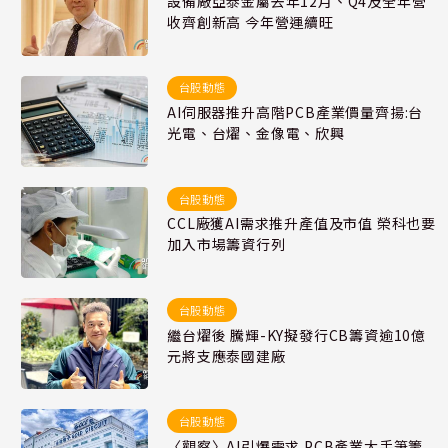
設備廠亞泰金屬去年12月、Q4及全年營
收齊創新高 今年營運續旺
台股動態
AI伺服器推升高階PCB產業價量齊揚:台
光電、台燿、金像電、欣興
台股動態
CCL廠獲AI需求推升產值及市值 榮科也要
加入市場籌資行列
台股動態
繼台燿後 騰輝-KY擬發行CB籌資逾10億
元將支應泰國建廠
台股動態
〈觀察〉AI引爆需求 PCB產業大手筆籌