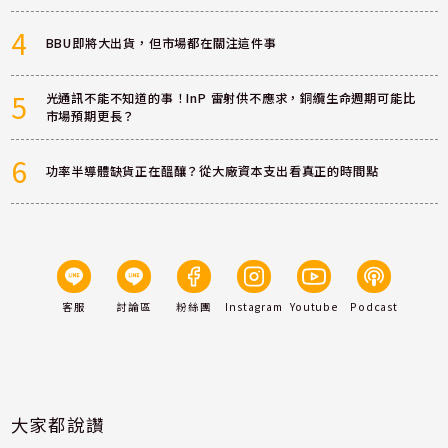
4
BBU即將大出貨，但市場都在關注這件事
5
光通訊不能不知道的事！InP 雷射供不應求，銅纜生命週期可能比
市場預期更長？
6
功率半導體缺貨正在醞釀？從大廠資本支出看真正的時間點
客服
討論區
粉絲團
Instagram
Youtube
Podcast
大家都說讚