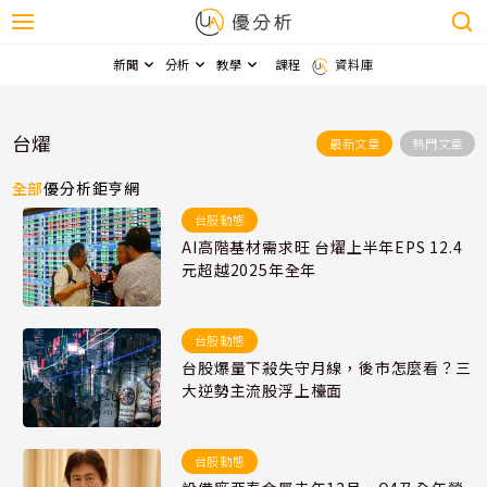
新聞
分析
教學
課程
資料庫
台燿
最新文章
熱門文章
全部
優分析
鉅亨網
台股動態
AI高階基材需求旺 台燿上半年EPS 12.4
元超越2025年全年
台股動態
台股爆量下殺失守月線，後市怎麼看？三
大逆勢主流股浮上檯面
台股動態