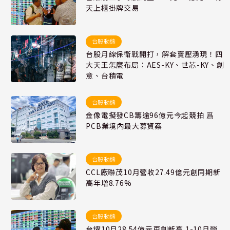
天上櫃掛牌交易
台股動態
台股月線保衛戰開打，解套賣壓湧現！四
大天王怎麼布局：AES-KY、世芯-KY、創
意、台積電
台股動態
金像電擬發CB籌逾96億元今起競拍 爲
PCB業境內最大募資案
台股動態
CCL廠聯茂10月營收27.49億元創同期新
高年增8.76%
台股動態
台燿10月28.54億元再創新高 1-10月營