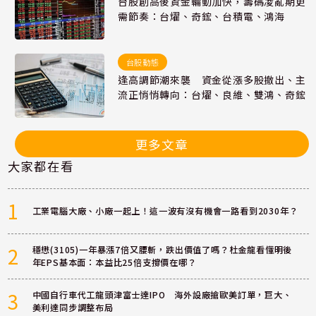
台股創高後資金輪動加快，籌碼凌亂期更
需節奏：台燿、奇鋐、台積電、鴻海
台股動態
逢高調節潮來襲 資金從漲多股撤出、主
流正悄悄轉向：台燿、良維、雙鴻、奇鋐
更多文章
大家都在看
1
工業電腦大廠、小廠一起上！這一波有沒有機會一路看到2030年？
2
穩懋(3105)一年暴漲7倍又腰斬，跌出價值了嗎？杜金龍看懂明後
年EPS基本面：本益比25倍支撐價在哪？
3
中國自行車代工龍頭津富士達IPO 海外設廠搶歐美訂單，巨大、
美利達同步調整布局