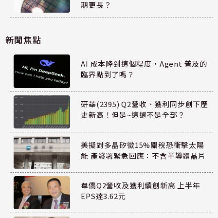
期更長？
新聞焦點
AI 成本降到這個程度，Agent 普及的
臨界點到了嗎？
研華(2395) Q2營收、獲利同步創下歷
史新高！但是~這還不是全部？
美擬對多晶矽徵15%關稅恐衝擊太陽
能 產發署緊急回應：不含半導體晶片
韋僑Q2營收及獲利續創新高 上半年
EPS達3.62元