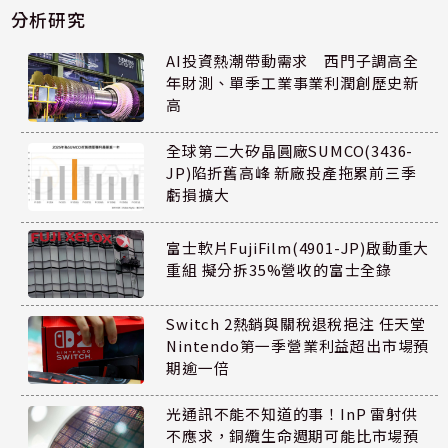
分析研究
AI投資熱潮帶動需求 西門子調高全
年財測、單季工業事業利潤創歷史新
高
全球第二大矽晶圓廠SUMCO(3436-
JP)陷折舊高峰 新廠投產拖累前三季
虧損擴大
富士軟片FujiFilm(4901-JP)啟動重大
重組 擬分拆35%營收的富士全錄
Switch 2熱銷與關稅退稅挹注 任天堂
Nintendo第一季營業利益超出市場預
期逾一倍
光通訊不能不知道的事！InP 雷射供
不應求，銅纜生命週期可能比市場預