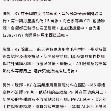
騰輝 - KY 在泰國的投資設廠案，建設預計分兩個階段進
行，第一期月產能約為 15 萬張。而台系專業 CCL 包括聯
茂、台燿都己執行在泰國建廠，並加速擴產中，台光電
(2383-TW) 也選擇在馬來西亞設廠。
騰輝 - KY 除軍工、航天等特殊應用高毛利材料，長期持續
終端認證及積極布局，新開發材料應用產品如熱塑性樹脂
與特殊薄膜材料、血糖測試儀、機器人、AR 眼鏡及超高導
熱材料等應用上, 逐步突破持續推動成長。
另外，騰輝 - KY 在高頻應用鐵氟龍材料在國防、M6 等級
高速不流膠 PP 片、低損耗的高散熱 PP 片在軍功應用上，
新開發的各種膠系不流膠粘合片可應用在 AI 浪潮，帶起的
手持與穿戴領域，還有超級充電樁、半導體 AI 芯片測試等