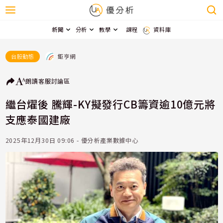
新聞
分析
教學
課程
資料庫
鉅亨網
台股動態
朗讀
客服
討論區
繼台燿後 騰輝-KY擬發行CB籌資逾10億元將
支應泰國建廠
2025年12月30日 09:06 - 優分析產業數據中心