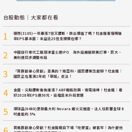
台股動態｜大家都在看
1
穩懋(3105)一年暴漲7倍又腰斬，跌出價值了嗎？杜金龍看懂明後
年EPS基本面：本益比25倍支撐價在哪？
2
中國自行車代工龍頭津富士達IPO 海外設廠搶歐美訂單，巨大、
美利達同步調整布局
3
「買群創身心受創」是真的？南亞科、國巨腰斬怎麼辦？杜金龍：
國巨正在重演2年前「華城」走法！
4
金居、尖點腰斬後換誰漲？ABF載板欣興、南電接棒！杜金龍：看
好2028年EPS達50元，這檔是末升段首選
5
環球晶(6488)更新義大利 Novara 廠火災進度，法人估影響全球 8
吋產能約 5%
6
買進群創身心受創？杜金龍親自下場「吃便當」被套牢！為什麼他