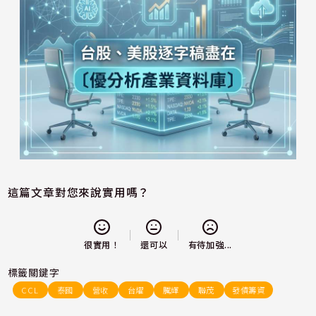
這篇文章對您來說實用嗎？
還可以
很實用！
有待加強...
標籤關鍵字
CCL
泰國
營收
台燿
騰輝
聯茂
發債籌資