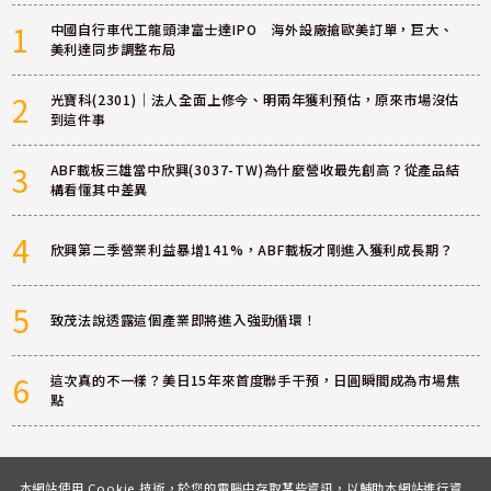
1
中國自行車代工龍頭津富士達IPO 海外設廠搶歐美訂單，巨大、
美利達同步調整布局
2
光寶科(2301)｜法人全面上修今、明兩年獲利預估，原來市場沒估
到這件事
3
ABF載板三雄當中欣興(3037-TW)為什麼營收最先創高？從產品結
構看懂其中差異
4
欣興第二季營業利益暴增141%，ABF載板才剛進入獲利成長期？
5
致茂法說透露這個產業即將進入強勁循環！
6
這次真的不一樣？美日15年來首度聯手干預，日圓瞬間成為市場焦
點
本網站使用 Cookie 技術，於您的電腦中存取某些資訊，以輔助本網站進行資