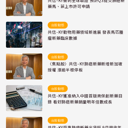
共信-KY衝刺全球取證 預計Q3提交肺癌新
藥馬、菲上市許可申請
台股動態
共信-KY動物用藥領域新進展 發表馬匹腫
瘤新藥臨床數據
台股動態
〈焦點股〉共信-KY肺癌新藥新增新加坡
授權 漲逾半根停板
台股動態
共信-KY獲准納入中國首版商保創新藥目
錄 看好肺癌新藥銷量明年倍數成長
台股動態
共信-KY受惠肺癌新藥出貨旺 9月營收年