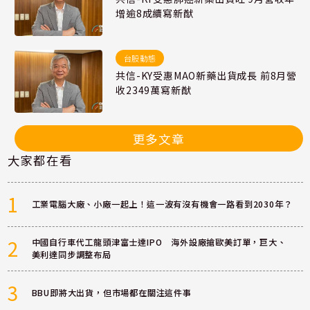
增逾8成續寫新猷
台股動態
共信-KY受惠MAO新藥出貨成長 前8月營
收2349萬寫新猷
更多文章
大家都在看
1
工業電腦大廠、小廠一起上！這一波有沒有機會一路看到2030年？
2
中國自行車代工龍頭津富士達IPO 海外設廠搶歐美訂單，巨大、
美利達同步調整布局
3
BBU即將大出貨，但市場都在關注這件事