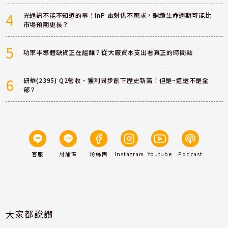
4
光通訊不能不知道的事！InP 雷射供不應求，銅纜生命週期可能比
市場預期更長？
5
功率半導體缺貨正在醞釀？從大廠資本支出看真正的時間點
6
研華(2395) Q2營收、獲利同步創下歷史新高！但是~這還不是全
部？
客服
討論區
粉絲團
Instagram
Youtube
Podcast
大家都說讚