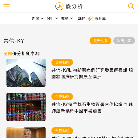
新聞
分析
教學
課程
資料庫
共信-KY
最新文章
熱門文章
全部
優分析
鉅亨網
台股動態
共信-KY動物新藥病例研究發表傳喜訊 規
劃將臨床研究擴展至澳洲
台股動態
共信-KY攜手枕石生物簽署合作協議 加速
肺癌新藥於中國市場銷售
台股動態