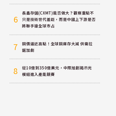
長鑫存儲(CXMT)能否做大？觀察重點不
6
只是技術世代差距，而是中國上下游是否
將聯手搶全球市占
銅價逼近高點！全球銅庫存大減 供需拉
7
鋸加劇
從10億到350億美元，中際旭創揭示光
8
模組進入產能競賽