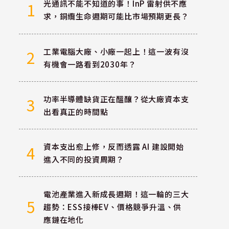
光通訊不能不知道的事！InP 雷射供不應
1
求，銅纜生命週期可能比市場預期更長？
工業電腦大廠、小廠一起上！這一波有沒
2
有機會一路看到2030年？
功率半導體缺貨正在醞釀？從大廠資本支
3
出看真正的時間點
資本支出愈上修，反而透露 AI 建設開始
4
進入不同的投資周期？
電池產業進入新成長週期！這一輪的三大
5
趨勢：ESS接棒EV、價格競爭升溫、供
應鏈在地化