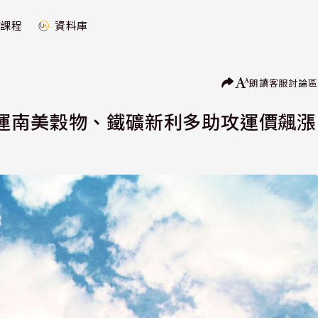
課程
資料庫
朗讀
客服
討論區
運南美穀物、鐵礦新利多助攻運價飆漲