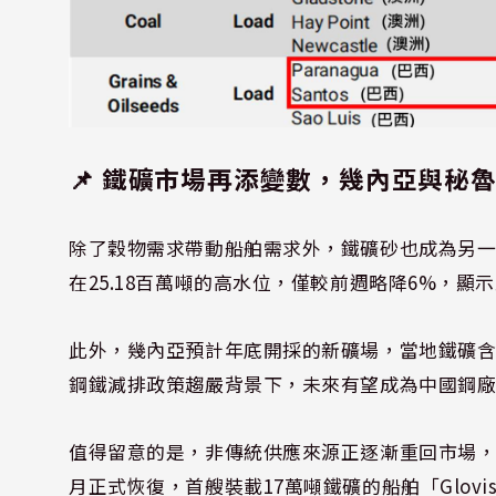
📌 鐵礦市場再添變數，幾內亞與秘
除了穀物需求帶動船舶需求外，鐵礦砂也成為另
在25.18百萬噸的高水位，僅較前週略降6%，顯
此外，幾內亞預計年底開採的新礦場，當地鐵礦含
鋼鐵減排政策趨嚴背景下，未來有望成為中國鋼
值得留意的是，非傳統供應來源正逐漸重回市場，秘
月正式恢復，首艘裝載17萬噸鐵礦的船舶「Glovis