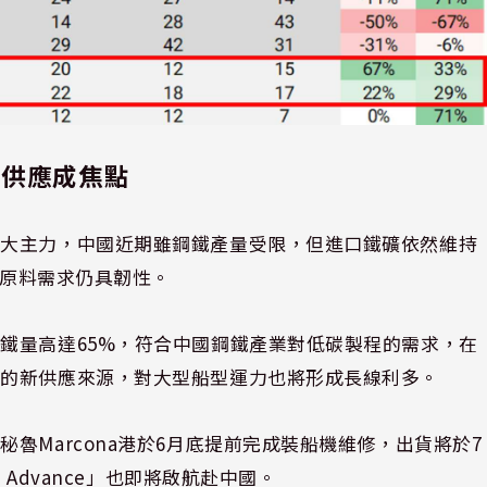
魯供應成焦點
一大主力，中國近期雖鋼鐵產量受限，但進口鐵礦依然維持
示原料需求仍具韌性。
鐵量高達65%，符合中國鋼鐵產業對低碳製程的需求，在
廠的新供應來源，對大型船型運力也將形成長線利多。
魯Marcona港於6月底提前完成裝船機維修，出貨將於7
 Advance」也即將啟航赴中國。