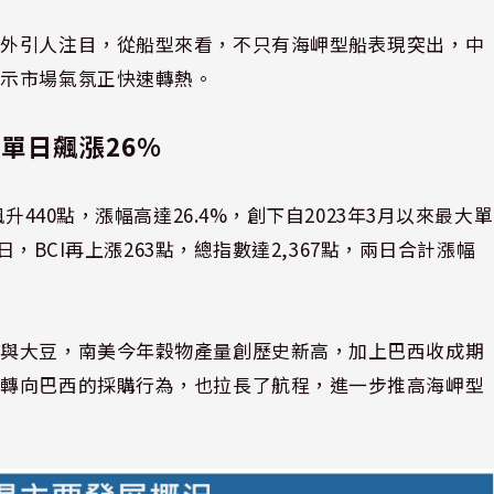
格外引人注目，從船型來看，不只有海岬型船表現突出，中
顯示市場氣氛正快速轉熱。
單日飆漲26%
升440點，漲幅高達26.4%，創下自2023年3月以來最大單
日，BCI再上漲263點，總指數達2,367點，兩日合計漲幅
物與大豆，南美今年穀物產量創歷史新高，加上巴西收成期
國轉向巴西的採購行為，也拉長了航程，進一步推高海岬型