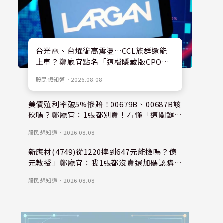
台光電、台燿衝高震盪…CCL族群還能
上車？鄭廳宜點名「這檔隱藏版CPO
股」：每股盈餘看300元，性價比更高！
股民想知道
．
2026.08.08
美債殖利率破5%慘賠！00679B、00687B該
砍嗎？鄭廳宜：1張都別賣！看懂「這關鍵」
錢是等出來的！
股民想知道
．
2026.08.08
新應材(4749)從1220摔到647元能撿嗎？億
元教授」鄭廳宜：我1張都沒賣還加碼認購？
親揭下半年重倉秘密！
股民想知道
．
2026.08.08