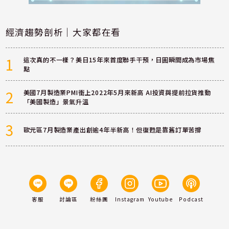
經濟趨勢剖析｜大家都在看
1
這次真的不一樣？美日15年來首度聯手干預，日圓瞬間成為市場焦
點
2
美國7月製造業PMI衝上2022年5月來新高 AI投資與提前拉貨推動
「美國製造」景氣升溫
3
歐元區7月製造業產出創逾4年半新高！但復甦是靠舊訂單苦撐
客服
討論區
粉絲團
Instagram
Youtube
Podcast