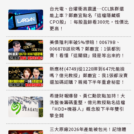
台光電、台燿衝高震盪…CCL族群還
能上車？鄭廳宜點名「這檔隱藏版
CPO股」：每股盈餘看300元，性價比
更高！
美債殖利率破5%慘賠！00679B、
00687B該砍嗎？鄭廳宜：1張都別
賣！看懂「這關鍵」錢是等出來的！
新應材(4749)從1220摔到647元能撿
嗎？億元教授」鄭廳宜：我1張都沒賣
還加碼認購？親揭下半年重倉秘密！
希捷財報爆發、黃仁勳欽點加持！大
洗盤後籌碼重整，億元教授點名這檔
「HDD+機器人」概念股下半年雙引
擎全開
三大原廠2026年產能被包光！記憶體