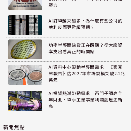
壓力
AI訂單越來越多，為什麼有些公司的
獲利反而更難超預期？
功率半導體缺貨正在醞釀？從大廠資
本支出看真正的時間點
AI資料中心帶動半導體需求 《麥克
林報告》估2027年市場規模突破2.2兆
美元
AI投資熱潮帶動需求 西門子調高全
年財測、單季工業事業利潤創歷史新
高
新聞焦點