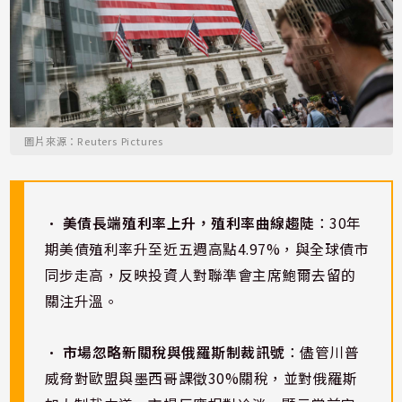
圖片來源：Reuters Pictures
•
美債長端殖利率上升，殖利率曲線趨陡
：30年
期美債殖利率升至近五週高點4.97%，與全球債市
同步走高，反映投資人對聯準會主席鮑爾去留的
關注升溫。
•
市場忽略新關稅與俄羅斯制裁訊號
：儘管川普
威脅對歐盟與墨西哥課徵30%關稅，並對俄羅斯