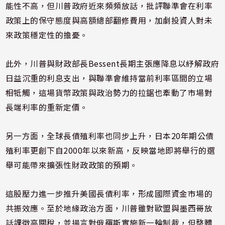
能性不高，但川普政府近來頻頻放話，批評聯準會在利率
政策上的保守態度與高額總部翻修費用，加劇投資人對未
來政策穩定性的擔憂。
此外，川普與財政部長Bessent長期主張應降息以紓解政府
日益沉重的利息支出，與聯準會維持當前利率區間的立場
相牴觸，這場貨幣政策與政治勢力的拉鋸也牽動了市場對
長端利率的重新定價。
另一方面，全球長債殖利率也同步上升，日本20年期公債
殖利率更創下自2000年以來新高，反映當地即將舉行的選
舉可能帶來擴張性財政政策的預期。
這股壓力進一步推升美國長債利率，形成國際資金市場的
共振效應。至於地緣政治方面，川普雖對歐盟與墨西哥放
話課徵高關稅，並揚言對俄羅斯實施新一輪制裁，但整體