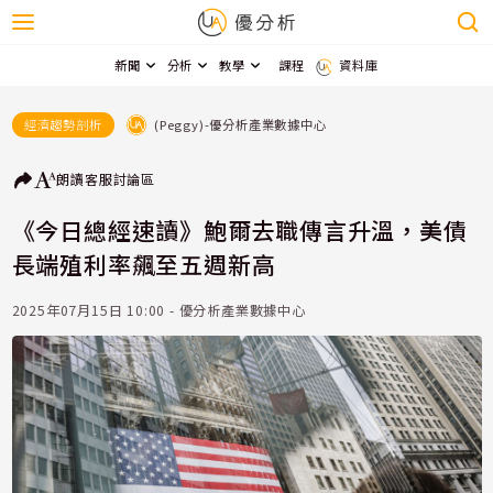
新聞
分析
教學
課程
資料庫
(Peggy)-優分析產業數據中心
經濟趨勢剖析
朗讀
客服
討論區
《今日總經速讀》鮑爾去職傳言升溫，美債
長端殖利率飆至五週新高
2025年07月15日 10:00 - 優分析產業數據中心