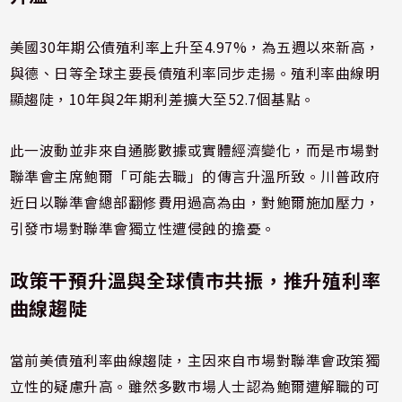
美國30年期公債殖利率上升至4.97%，為五週以來新高，
與德、日等全球主要長債殖利率同步走揚。殖利率曲線明
顯趨陡，10年與2年期利差擴大至52.7個基點。
此一波動並非來自通膨數據或實體經濟變化，而是市場對
聯準會主席鮑爾「可能去職」的傳言升溫所致。川普政府
近日以聯準會總部翻修費用過高為由，對鮑爾施加壓力，
引發市場對聯準會獨立性遭侵蝕的擔憂。
政策干預升溫與全球債市共振，推升殖利率
曲線趨陡
當前美債殖利率曲線趨陡，主因來自市場對聯準會政策獨
立性的疑慮升高。雖然多數市場人士認為鮑爾遭解職的可