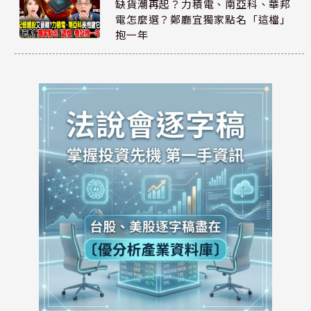
缺貨潮再起？力積電、南亞科、華邦
電怎麼選？鄭廳宜獨家點名「這檔」
抱一年