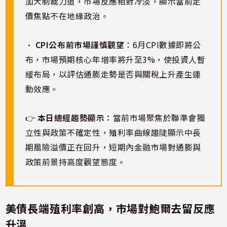
加大制裁力道，市場反應相對冷淡，顯示當前定
價焦點不在地緣政治。
•
CPI公布前市場謹慎觀望
：6月CPI數據即將公
布，市場預期核心年增率將升至3%，使投資人暫
緩布局，以評估通膨走勢是否與關稅上升產生連
動效應。
👉
本日總經趨勢顯示：
當前市場聚焦於聯準會獨
立性與政策不確定性，殖利率曲線趨陡顯示中長
期風險溢價正在回升，短期內金融市場對通膨與
政策前景持高度觀望態度。
美債長端殖利率創高，市場對鮑爾去留反應
升溫