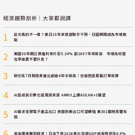
經濟趨勢剖析｜大家都說讚
1
這次真的不一樣？美日15年來首度聯手干預，日圓瞬間成為市場焦
點
2
美國30年期公債殖利率升至5.24% 創2007年來新高 市場為何還
在爭論要不要升息？
3
歐元區7月製造業產出創逾4年半新高！但復甦是靠舊訂單苦撐
4
AI是成長引擎也是風險來源 AMRO上調ASEAN+3展望
5
AI需求支撐電子產品出口 泰國對美出口可望續強 美301關稅影響有
限
6
高油價衝擊到經濟！日本下修2026會計年度GDP成長預測至0.9%