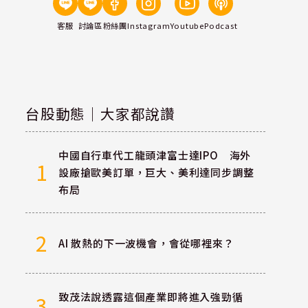
客服
討論區
粉絲團
Instagram
Youtube
Podcast
台股動態｜大家都說讚
中國自行車代工龍頭津富士達IPO 海外
1
設廠搶歐美訂單，巨大、美利達同步調整
布局
2
AI 散熱的下一波機會，會從哪裡來？
致茂法說透露這個產業即將進入強勁循
3