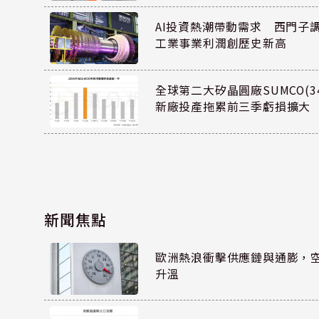
AI投資熱潮帶動需求 西門子
工業事業利潤創歷史新高
全球第二大矽晶圓廠SUMCO(34
新廠投產拖累前三季虧損擴大
新聞焦點
歐洲熱浪衝擊供應鏈與通膨，
升溫