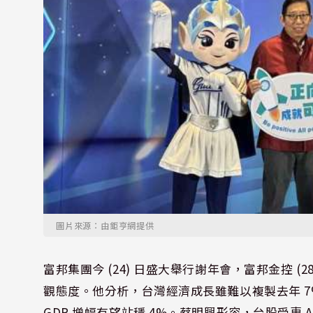
圖片來源：由鉅亨網提供
富邦集團今 (24) 日盛大舉行謝年會，富邦金控 (
觀態度。他分析，台灣經濟成長雖難以複製去年 7%
GDP 增幅有望站穩 4%。蔡明興形容，台股受惠