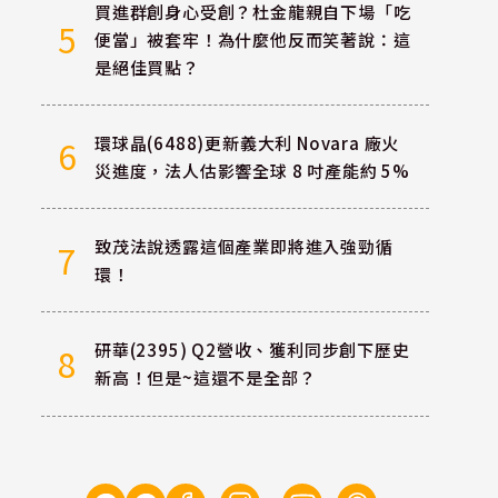
買進群創身心受創？杜金龍親自下場「吃
5
便當」被套牢！為什麼他反而笑著說：這
是絕佳買點？
環球晶(6488)更新義大利 Novara 廠火
6
災進度，法人估影響全球 8 吋產能約 5%
致茂法說透露這個產業即將進入強勁循
7
環！
研華(2395) Q2營收、獲利同步創下歷史
8
新高！但是~這還不是全部？