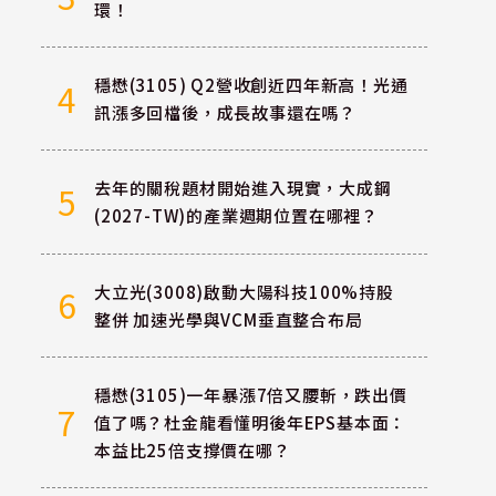
環！
穩懋(3105) Q2營收創近四年新高！光通
4
訊漲多回檔後，成長故事還在嗎？
去年的關稅題材開始進入現實，大成鋼
5
(2027-TW)的產業週期位置在哪裡？
大立光(3008)啟動大陽科技100%持股
6
整併 加速光學與VCM垂直整合布局
穩懋(3105)一年暴漲7倍又腰斬，跌出價
7
值了嗎？杜金龍看懂明後年EPS基本面：
本益比25倍支撐價在哪？