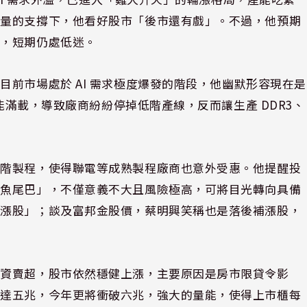
天量的支撐下，他看好股市「後市還有戲」。不過，他預期
響，短期仍處低迷。
前市場處於 AI 需求極度爆發的階段，他幽默形容現在是
產能滿載，導致廠商紛紛停掉低階產線，反而讓生產 DDR3、
高階製程，使得聯電等成熟製程廠商也意外受惠。他提醒投
吃魚尾巴」，不僅意義不大且風險極高，可將目光轉向具備
補漲股」；談及富邦金股價，蔡明興笑稱也是落後補漲股，
外資賣超，股市依然穩健上漲，主要原因是房市限貸令影
年達五兆，今年更將衝破六兆，強大的量能，使得上市櫃每