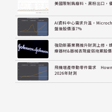
美國限制鎢廢料、黑粉出口，
AI資料中心需求升溫，Microc
盤後股價漲7%
強勁新藥業務推升財測上修，嬌生
療器材&器械表現疲弱拖累股價
飛機增產帶動零件需求 Howmet
2026年財測