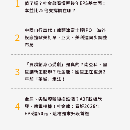
1
值了嗎？杜金龍看懂明後年EPS基本面：
本益比25倍支撐價在哪？
中國自行車代工龍頭津富士達IPO 海外
2
設廠搶歐美訂單，巨大、美利達同步調整
布局
「買群創身心受創」是真的？南亞科、國
3
巨腰斬怎麼辦？杜金龍：國巨正在重演2
年前「華城」走法！
金居、尖點腰斬後換誰漲？ABF載板欣
4
興、南電接棒！杜金龍：看好2028年
EPS達50元，這檔是末升段首選