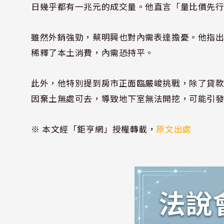
日幾乎都有一兆元的成交量。他直言「量比價先
雖然外銷強勁，蔡明興也對內需表達擔憂。他指
稀釋了本土消費，內需恐持平。
此外，他特別提到房市正面臨嚴峻挑戰，除了貸
因棄土無處可去，導致地下室無法開挖，可能引
※ 本文經「鉅亨網」授權轉載，
原文出處