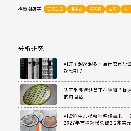
標籤關鍵字
富邦金控
謝年會
蔡明興
台股
房
分析研究
AI訂單越來越多，為什麼有些
超預期？
功率半導體缺貨正在醞釀？從
的時間點
AI資料中心帶動半導體需求 
2027年市場規模突破2.2兆美