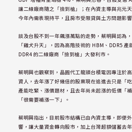
讓二線廠商隨之「撿到槍」；在內資主導與兆元
今年內需表現持平，且房市受限貸與土方問題影
談及台股不到一年飆漲萬點的走勢，蔡明興認為，目
「雞犬升天」，因為高階技術的 HBM、DDR5 
DDR4 的二線廠商「撿到槍」大發利市。
蔡明興也觀察到，晶圓代工龍頭台積電因專注於
資人，去年漲了好幾倍的股票現在追進去只是「
產能吃緊、漲價題材，且去年尚未起漲的低價「
「很需要補漲一下」。
蔡明興指出，目前股市結構已由內資主導，即便
響，讓大量資金轉向股市，加上台灣超額儲蓄去