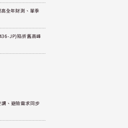
調高全年財測、單季
36-JP)陷折舊高峰
空調、避險需求同步