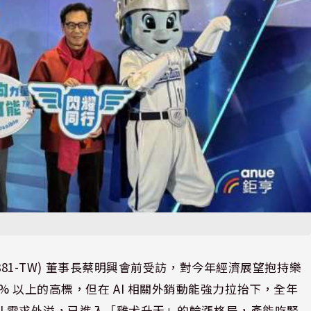
2881-TW) 董事長蔡明興會前受訪，對今年經濟展望抱持樂
 以上的高標，但在 AI 相關外銷動能強力拉抬下，全年
 AI 需求外溢，已進入「雞犬升天」的輪漲格局，產能吃緊