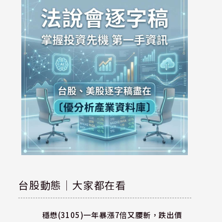
台股動態｜大家都在看
穩懋(3105)一年暴漲7倍又腰斬，跌出價