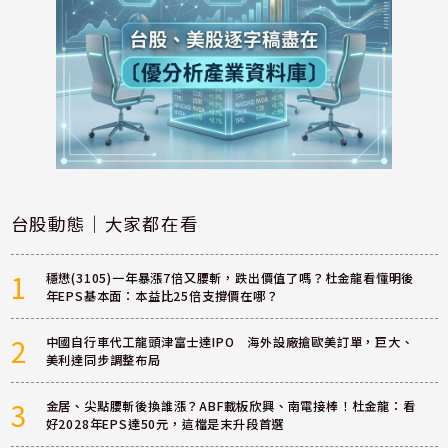
台股動態｜大家都在看
1
穩懋(3105)一年暴漲7倍又腰斬，跌出價值了嗎？杜金龍看懂明後
年EPS基本面：本益比25倍支撐價在哪？
2
中國自行車代工龍頭津富士達IPO 海外設廠搶歐美訂單，巨大、
美利達同步調整布局
3
金居、尖點腰斬後換誰漲？ABF載板欣興、南電接棒！杜金龍：看
好2028年EPS達50元，這檔是末升段首選