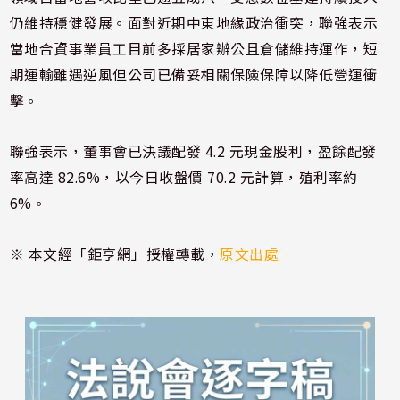
仍維持穩健發展。面對近期中東地緣政治衝突，聯強表示
當地合資事業員工目前多採居家辦公且倉儲維持運作，短
期運輸雖遇逆風但公司已備妥相關保險保障以降低營運衝
擊。
聯強表示，董事會已決議配發 4.2 元現金股利，盈餘配發
率高達 82.6%，以今日收盤價 70.2 元計算，殖利率約
6%。
※ 本文經「鉅亨網」授權轉載，
原文出處