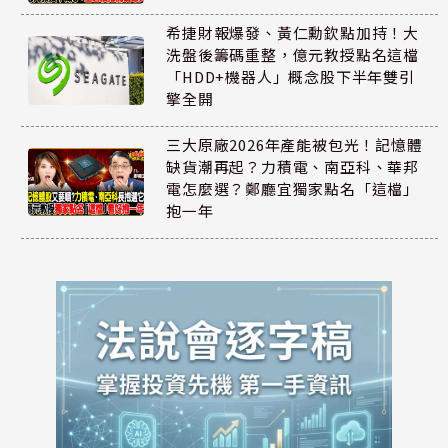
希捷財報爆發、黃仁勳欽點加持！大
洗盤後籌碼重整，億元教授點名這檔
「HDD+機器人」概念股下半年雙引
擎全開
三大原廠2026年產能被包光！記憶體
缺貨潮再起？力積電、南亞科、華邦
電怎麼選？鄭廳宜獨家點名「這檔」
抱一年