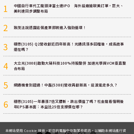
1
中國自行車代工龍頭津富士達IPO 海外設廠搶歐美訂單，巨大、
美利達同步調整布局
2
致茂法說透露這個產業即將進入強勁循環！
3
穩懋(3105) Q2營收創近四年新高！光通訊漲多回檔後，成長故事
還在嗎？
4
大立光(3008)啟動大陽科技100%持股整併 加速光學與VCM垂直整
合布局
5
網通機會別錯過！中磊(5388)營收再創新高，這波能走多久？
6
穩懋(3105)一年暴漲7倍又腰斬，跌出價值了嗎？杜金龍看懂明後
年EPS基本面：本益比25倍支撐價在哪？
本網站使用 Cookie 技術，於您的電腦中存取某些資訊，以輔助本網站進行資