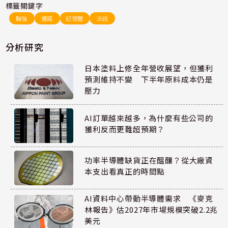
標籤關鍵字
聯強
通路
記憶體
法說
分析研究
日本塗料上修全年營收展望，但獲利
預測維持不變 下半年原料成本仍是
壓力
AI訂單越來越多，為什麼有些公司的
獲利反而更難超預期？
功率半導體缺貨正在醞釀？從大廠資
本支出看真正的時間點
AI資料中心帶動半導體需求 《麥克
林報告》估2027年市場規模突破2.2兆
美元