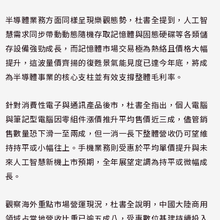
半導體業務方面同樣呈現樂觀態勢，杜書全提到，人工智
慧需求同步帶動動態隨機存取記憶體與固態硬碟等各類儲
存設備強勁成長，而記憶體市場交易極為熱絡且價格大幅
提升，這波量價齊揚的復甦景氣能見度已達今年底，將成
為半導體事業的核心支柱並有效支撐整體毛利率。
針對消費性電子與通訊產品後市，杜書全指出，個人電腦
與筆記型電腦因零組件漲價推升平均售價近三成，儘管銷
售數量恐下滑一至兩成，但一消一長下整體營收仍可望維
持持平或小幅往上。手機業務則受惠於平均單價提升與未
來人工智慧新機上市預期，全年展望定調為持平或微幅成
長。
觀察海外重點市場營運現況，杜書全說明，中國大陸商用
領域占當地營收比重已逾五成八，受惠數位基建持續投入