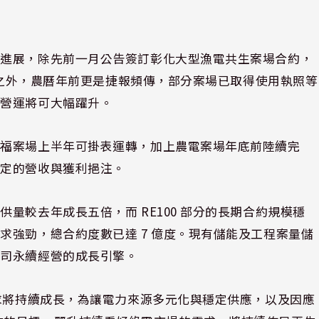
顯進展，除先前一月公告簽訂彰化大型漁電共生案場合約，
業績之外，農曆年前更是捷報頻傳，部分案場已取得使用執照等
，營運將可大幅躍升。
五福案場上半年可掛表運轉，加上農電案場年底前陸續完
穩定的營收與獲利挹注。
量較去年成長五倍，而 RE100 部分的長期合約規模穩
求強勁，總合約度數已達 7 億度。現有儲能及工程案量儲
公司永續經營的成長引擎。
需求將持續成長，為讓電力來源多元化與穩定供應，以及因應