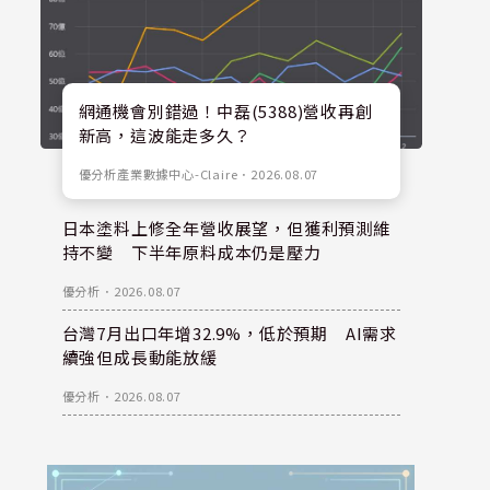
網通機會別錯過！中磊(5388)營收再創
新高，這波能走多久？
優分析產業數據中心-Claire
．
2026.08.07
日本塗料上修全年營收展望，但獲利預測維
持不變 下半年原料成本仍是壓力
優分析
．
2026.08.07
台灣7月出口年增32.9%，低於預期 AI需求
續強但成長動能放緩
優分析
．
2026.08.07