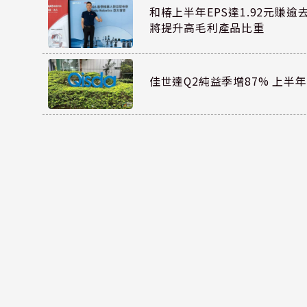
和椿上半年EPS達1.92元賺逾
將提升高毛利產品比重
佳世達Q2純益季增87% 上半年E