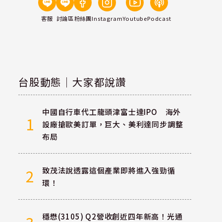
客服
討論區
粉絲團
Instagram
Youtube
Podcast
台股動態｜大家都說讚
中國自行車代工龍頭津富士達IPO 海外
1
設廠搶歐美訂單，巨大、美利達同步調整
布局
致茂法說透露這個產業即將進入強勁循
2
環！
穩懋(3105) Q2營收創近四年新高！光通