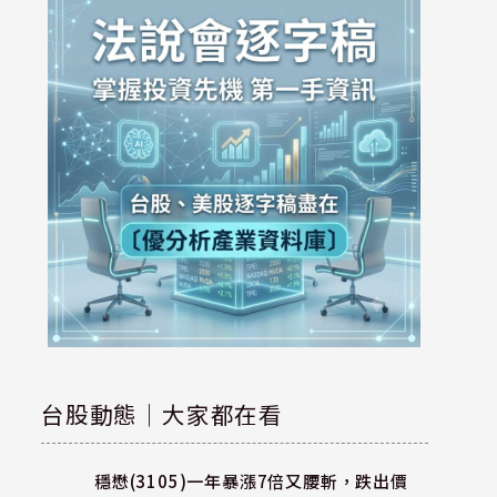
台股動態｜大家都在看
穩懋(3105)一年暴漲7倍又腰斬，跌出價