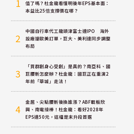
1
值了嗎？杜金龍看懂明後年EPS基本面：
本益比25倍支撐價在哪？
中國自行車代工龍頭津富士達IPO 海外
2
設廠搶歐美訂單，巨大、美利達同步調整
布局
「買群創身心受創」是真的？南亞科、國
3
巨腰斬怎麼辦？杜金龍：國巨正在重演2
年前「華城」走法！
金居、尖點腰斬後換誰漲？ABF載板欣
4
興、南電接棒！杜金龍：看好2028年
EPS達50元，這檔是末升段首選