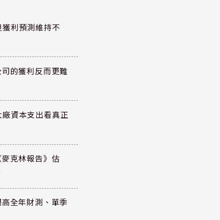
但獲利預測維持不
公司的獲利反而更難
大廠資本支出看真正
《麥克林報告》估
元
調高全年財測、單季