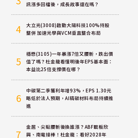
3
訊漲多回檔後，成長故事還在嗎？
大立光(3008)啟動大陽科技100%持股
4
整併 加速光學與VCM垂直整合布局
穩懋(3105)一年暴漲7倍又腰斬，跌出價
5
值了嗎？杜金龍看懂明後年EPS基本面：
本益比25倍支撐價在哪？
中碳第二季獲利年增93%，EPS 1.30元
6
略低於法人預期，AI精碳材料布局持續推
進
金居、尖點腰斬後換誰漲？ABF載板欣
7
興、南電接棒！杜金龍：看好2028年