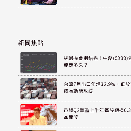
新聞焦點
網通機會別錯過！中磊(5388
能走多久？
台灣7月出口年增32.9%，低
成長動能放緩
邑錡Q2轉盈上半年每股虧損0.3
品開發