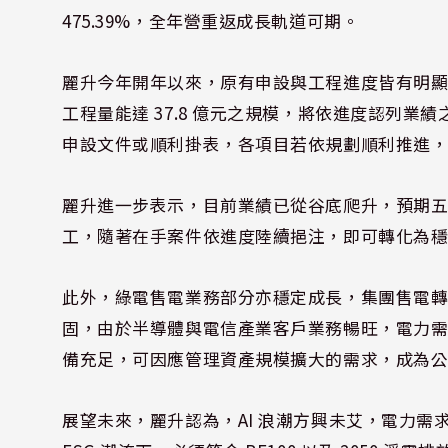
475.39%，全年營重返成長軌道可期。
麗升今年開年以來，原有申設與工程進度皆有明
工程量能達 37.8 億元之規模，將依進度認列
申設文件或順利掛表，各項目若依規劃順利推進
麗升進一步表示，目前業績已從谷底爬升，預期
工，隨著在手案件依進度陸續挹注，即可轉化為
此外，綠電售電業務部分亦穩定成長，集團售電轉供
固，由於半導體與電信產業客戶業務暢旺，電力需
備充足，可因應管理資產規模擴大的需求，成為
展望未來，麗升認為，AI 浪潮方興未艾，電力