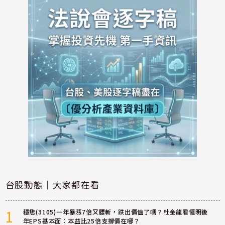
台股動態｜大家都在看
1
穩懋(3105)一年暴漲7倍又腰斬，跌出價值了嗎？杜金龍看懂明後
年EPS基本面：本益比25倍支撐價在哪？