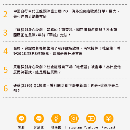
2
中國自行車代工龍頭津富士達IPO 海外設廠搶歐美訂單，巨大、
美利達同步調整布局
3
「買群創身心受創」是真的？南亞科、國巨腰斬怎麼辦？杜金龍：
國巨正在重演2年前「華城」走法！
4
金居、尖點腰斬後換誰漲？ABF載板欣興、南電接棒！杜金龍：看
好2028年EPS達50元，這檔是末升段首選
5
買進群創身心受創？杜金龍親自下場「吃便當」被套牢！為什麼他
反而笑著說：這是絕佳買點？
6
研華(2395) Q2營收、獲利同步創下歷史新高！但是~這還不是全
部？
客服
討論區
粉絲團
Instagram
Youtube
Podcast