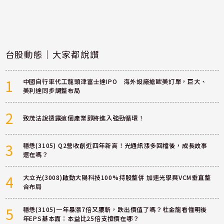
台股動態｜大家都說讚
1
中國自行車代工龍頭津富士達IPO 海外設廠搶歐美訂單，巨大、
美利達同步調整布局
2
致茂法說透露這個產業即將進入強勁循環！
3
穩懋(3105) Q2營收創近四年新高！光通訊漲多回檔後，成長故事
還在嗎？
4
大立光(3008)啟動大陽科技100%持股整併 加速光學與VCM垂直整
合布局
5
穩懋(3105)一年暴漲7倍又腰斬，跌出價值了嗎？杜金龍看懂明後
年EPS基本面：本益比25倍支撐價在哪？