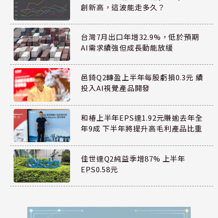
創新高，這波能走多久？
台灣7月出口年增32.9%，低於預期
AI需求續強但成長動能放緩
邑錡Q2轉盈上半年每股虧損0.3元 續
投入AI視覺產品開發
和椿上半年EPS達1.92元賺逾去年全
年9成 下半年將提升高毛利產品比重
佳世達Q2純益季增87% 上半年
EPS0.58元