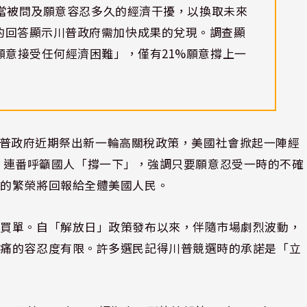
查，當被問及願意容忍多久的經濟干擾，以換取未來
的回答顯示川普政府需加快成果的兌現。調查顯
願意接受任何經濟困難」，僅有21%願意撐上一
普政府近期祭出新一輪高關稅政策，美國社會掀起一陣經
nce）連番呼籲國人「撐一下」，強調只要願意忍受一時的不確
來的繁榮將回報給全體美國人民。
全買單。自「解放日」政策發布以來，伴隨市場劇烈波動，
陣痛的容忍度有限。許多選民記得川普競選時的承諾是「立