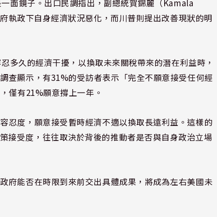
一面鏡子。出口民調指出，副總統賀錦麗（Kamala
登政府執政下自身經濟狀況惡化，而川普則提出改善現狀的明
意容忍多久的經濟干擾，以換取未來關稅帶來的潛在利益時，
調查顯示，有31%的受訪者表示「完全不願意接受任何經
，僅有21%願意撐上一年。
的容忍度，願意接受暫時經濟不適以換取長遠利益。這樣的
政策接受度，往往取決於背後的推動者是否與自身政治立場
普政府能否在時限到來前交出具體成果，將成為左右美國未