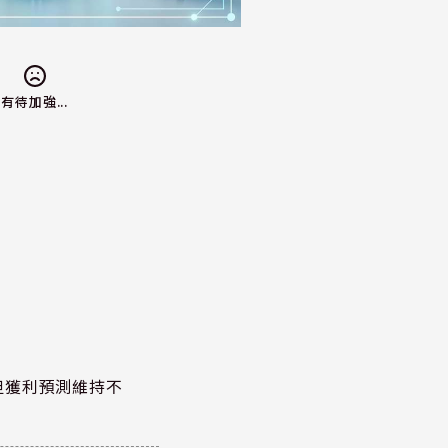
有待加強...
但獲利預測維持不