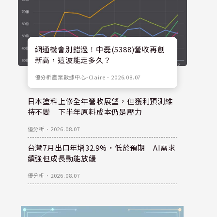
網通機會別錯過！中磊(5388)營收再創
新高，這波能走多久？
優分析產業數據中心-Claire
．
2026.08.07
日本塗料上修全年營收展望，但獲利預測維
持不變 下半年原料成本仍是壓力
優分析
．
2026.08.07
台灣7月出口年增32.9%，低於預期 AI需求
續強但成長動能放緩
優分析
．
2026.08.07