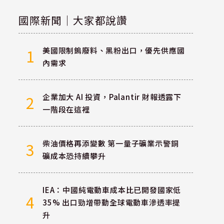
國際新聞｜大家都說讚
美國限制鎢廢料、黑粉出口，優先供應國
1
內需求
企業加大 AI 投資，Palantir 財報透露下
2
一階段在這裡
柴油價格再添變數 第一量子礦業示警銅
3
礦成本恐持續攀升
IEA：中國純電動車成本比已開發國家低
4
35% 出口勁增帶動全球電動車滲透率提
升