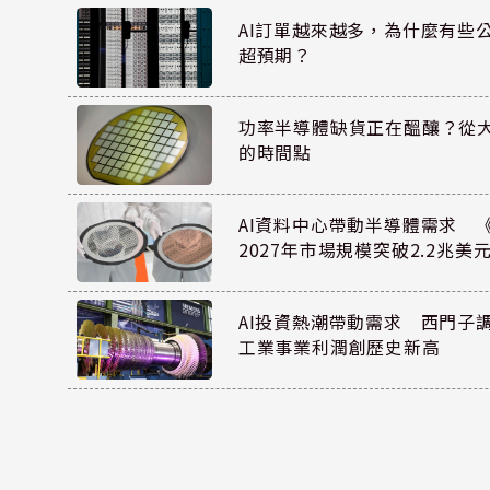
AI訂單越來越多，為什麼有些
超預期？
功率半導體缺貨正在醞釀？從
的時間點
AI資料中心帶動半導體需求 
2027年市場規模突破2.2兆美
AI投資熱潮帶動需求 西門子
工業事業利潤創歷史新高