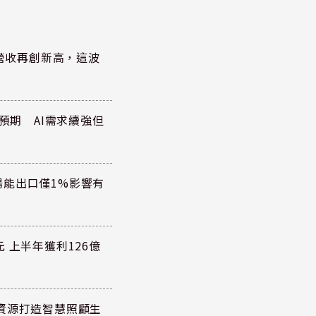
)營收再創新高，這波
於預期 AI需求續強但
陽能出口僅1%影響有
 上半年獲利126億
資源打造智慧照顧生