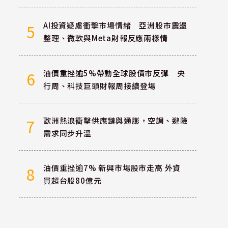
AI投資疑慮衝擊市場情緒 亞洲股市震盪
5
整理、微軟與Meta財報反應兩樣情
油價重挫逾5%帶動全球股債市反彈 央
6
行周、科技巨頭財報周接續登場
歐洲熱浪衝擊供應鏈與通膨，空調、避險
7
需求同步升溫
油價重挫逾7% 新興市場股市走高 外資
8
買超台股80億元