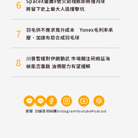
SpaceX獵鷹9號火箭殘骸即將撞月球
6
將留下史上最大人造撞擊坑
羽毛供不應求推升成本 Yonex毛利率承
7
壓、加速布局合成羽毛球
川普暫緩對伊朗動武 市場關注荷姆茲海
8
峽能否重啟 油價壓力有望緩解
客服
討論區
粉絲團
Instagram
Youtube
Podcast