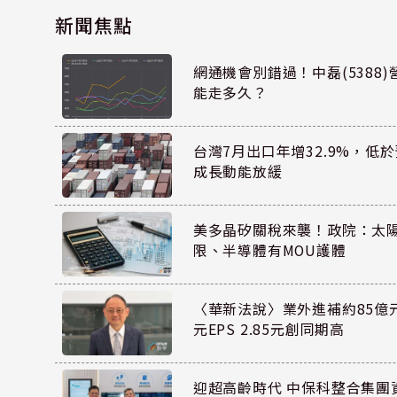
新聞焦點
網通機會別錯過！中磊(5388
能走多久？
台灣7月出口年增32.9%，低
成長動能放緩
美多晶矽關稅來襲！政院：太
限、半導體有MOU護體
〈華新法說〉業外進補約85億元
元EPS 2.85元創同期高
迎超高齡時代 中保科整合集團