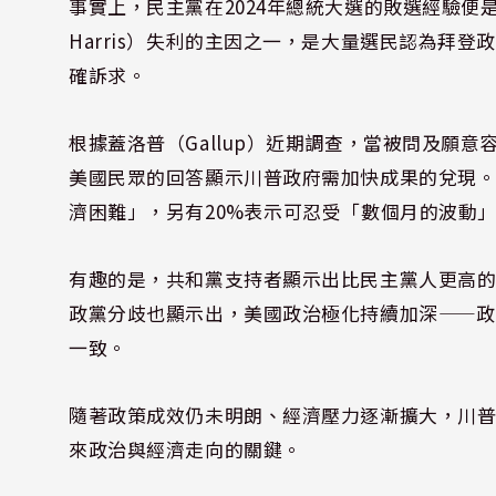
事實上，民主黨在2024年總統大選的敗選經驗便是
Harris）失利的主因之一，是大量選民認為拜
確訴求。
根據蓋洛普（Gallup）近期調查，當被問及願
美國民眾的回答顯示川普政府需加快成果的兌現。
濟困難」，另有20%表示可忍受「數個月的波動」
有趣的是，共和黨支持者顯示出比民主黨人更高
政黨分歧也顯示出，美國政治極化持續加深——
一致。
隨著政策成效仍未明朗、經濟壓力逐漸擴大，川
來政治與經濟走向的關鍵。