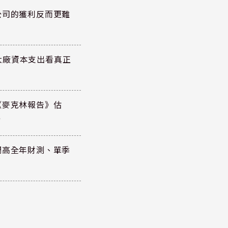
公司的獲利反而更難
大廠資本支出看真正
《麥克林報告》估
元
調高全年財測、單季