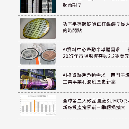
超預期？
功率半導體缺貨正在醞釀？從
的時間點
AI資料中心帶動半導體需求 
2027年市場規模突破2.2兆美
AI投資熱潮帶動需求 西門子
工業事業利潤創歷史新高
全球第二大矽晶圓廠SUMCO(34
新廠投產拖累前三季虧損擴大