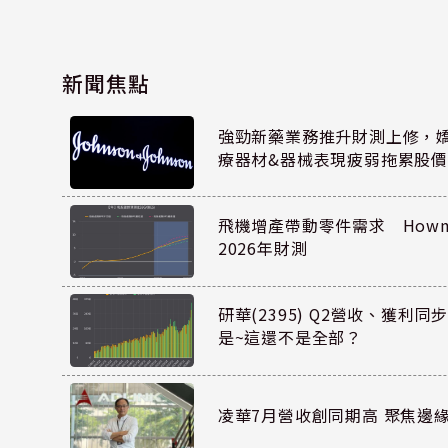
新聞焦點
強勁新藥業務推升財測上修，嬌生
療器材&器械表現疲弱拖累股價
飛機增產帶動零件需求 Howmet
2026年財測
研華(2395) Q2營收、獲利
是~這還不是全部？
凌華7月營收創同期高 聚焦邊緣