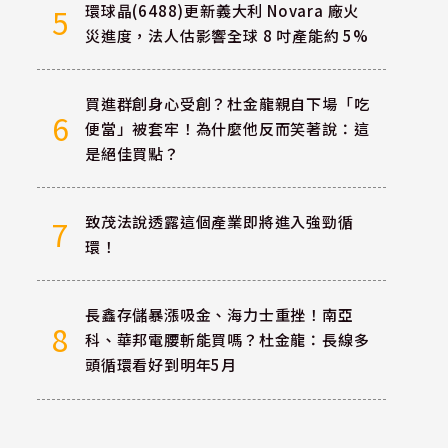
環球晶(6488)更新義大利 Novara 廠火
5
災進度，法人估影響全球 8 吋產能約 5%
買進群創身心受創？杜金龍親自下場「吃
6
便當」被套牢！為什麼他反而笑著說：這
是絕佳買點？
致茂法說透露這個產業即將進入強勁循
7
環！
長鑫存儲暴漲吸金、海力士重挫！南亞
8
科、華邦電腰斬能買嗎？杜金龍：長線多
頭循環看好到明年5月