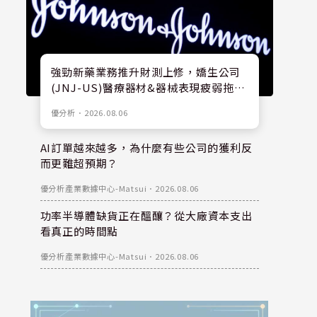
強勁新藥業務推升財測上修，嬌生公司
(JNJ-US)醫療器材&器械表現疲弱拖累
股價
優分析
．
2026.08.06
AI訂單越來越多，為什麼有些公司的獲利反
而更難超預期？
優分析產業數據中心-Matsui
．
2026.08.06
功率半導體缺貨正在醞釀？從大廠資本支出
看真正的時間點
優分析產業數據中心-Matsui
．
2026.08.06