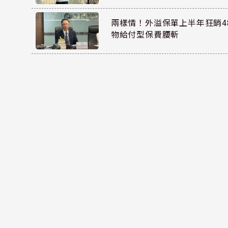
兩樣情！外溢保單上半年狂銷48
物給付型保費腰斬