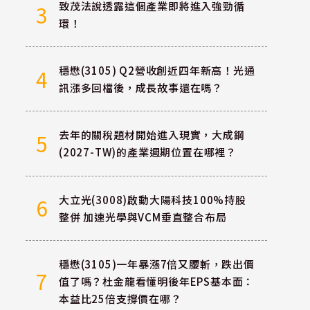
致茂法說透露這個產業即將進入強勁循
3
環！
穩懋(3105) Q2營收創近四年新高！光通
4
訊漲多回檔後，成長故事還在嗎？
去年的關稅題材開始進入現實，大成鋼
5
(2027-TW)的產業週期位置在哪裡？
大立光(3008)啟動大陽科技100%持股
6
整併 加速光學與VCM垂直整合布局
穩懋(3105)一年暴漲7倍又腰斬，跌出價
7
值了嗎？杜金龍看懂明後年EPS基本面：
本益比25倍支撐價在哪？