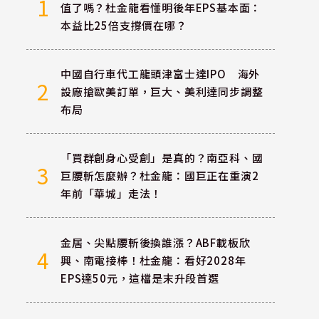
1
值了嗎？杜金龍看懂明後年EPS基本面：
本益比25倍支撐價在哪？
中國自行車代工龍頭津富士達IPO 海外
2
設廠搶歐美訂單，巨大、美利達同步調整
布局
「買群創身心受創」是真的？南亞科、國
3
巨腰斬怎麼辦？杜金龍：國巨正在重演2
年前「華城」走法！
金居、尖點腰斬後換誰漲？ABF載板欣
4
興、南電接棒！杜金龍：看好2028年
EPS達50元，這檔是末升段首選