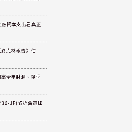
大廠資本支出看真正
《麥克林報告》估
元
調高全年財測、單季
36-JP)陷折舊高峰