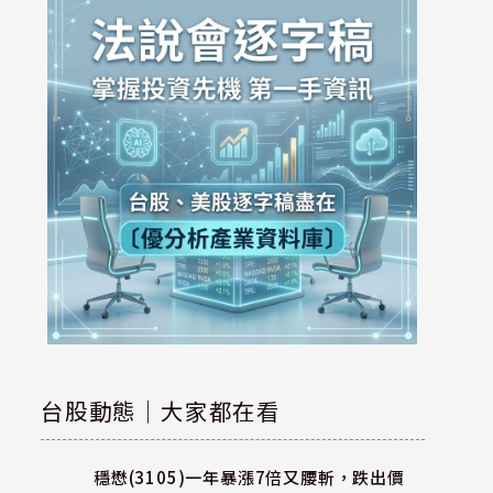
台股動態｜大家都在看
穩懋(3105)一年暴漲7倍又腰斬，跌出價