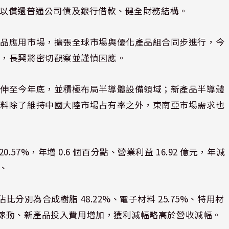
金將用以償還普通公司債及銀行借款、健全財務結構。
產品應用市場，擴張全球市場與優化產品組合同步進行，今
響，長興將密切觀察並謹慎因應。
延伸至今年底，並積極布局半導體設備領域；新產品半導體
材料除了維持中國大陸市場占有率之外，東南亞市場需求也
20.57%，年增 0.6 個百分點、營業利益 16.92 億元，年減
點、
比分別為合成樹脂 48.22%、電子材料 25.75%、特用材
新廠稼動、新產品投入費用增加，獲利減幅略高於營收減幅。