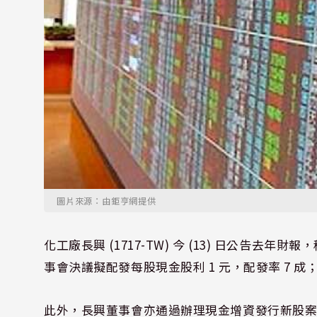
圖片來源：由鉅亨網提供
化工廠長興 (1717-TW) 今 (13) 日公告去年財報，
事會決議擬配發每股現金股利 1 元，配發率 7 成；以
此外，長興董事會亦通過辦理現金增資發行新股案上