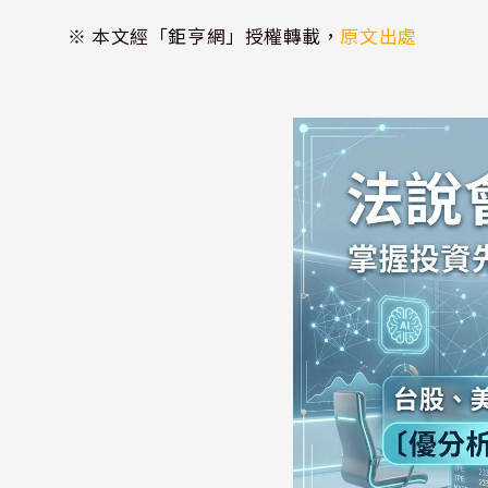
※ 本文經「鉅亨網」授權轉載，
原文出處