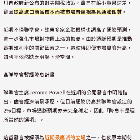
川普政府新公布的對等關稅政策，雖旨在縮小貿易逆差，
卻因
提高進口商品成本而被市場普遍視為具通膨性質
。
近期不僅聯準會，連帶多家金融機構也調高了通膨預測，
進一步強化市場對物價上漲的擔憂。由於通膨預期是推動
長期殖利率的關鍵因素之一，這使得即便市場風險升高，
殖利率依然缺乏明顯下滑空間。
🔺聯準會暫緩降息計畫
聯準會主席Jerome Powell在近期的公開發言中明確指
出，儘管經濟前景承壓，但目前通膨仍高於聯準會設定的
2%目標，市場通膨預期亦未完全穩定，因此「降息不是理
所當然的選項」。
這番發言被解讀為
近期最鷹派的立場
之一，也使原本期待