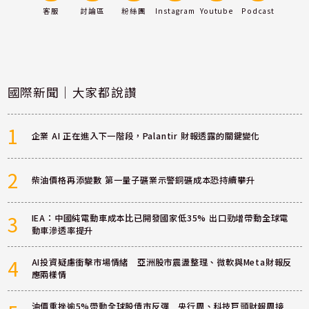
客服
討論區
粉絲團
Instagram
Youtube
Podcast
國際新聞｜大家都說讚
1
企業 AI 正在進入下一階段，Palantir 財報透露的關鍵變化
2
柴油價格再添變數 第一量子礦業示警銅礦成本恐持續攀升
3
IEA：中國純電動車成本比已開發國家低35% 出口勁增帶動全球電
動車滲透率提升
4
AI投資疑慮衝擊市場情緒 亞洲股市震盪整理、微軟與Meta財報反
應兩樣情
油價重挫逾5%帶動全球股債市反彈 央行周、科技巨頭財報周接