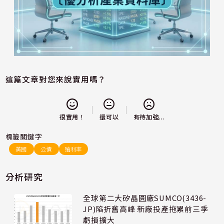
這篇文章對您來說實用嗎？
還可以
很實用！
有待加強...
標籤關鍵字
美國
公債
殖利率
分析研究
全球第二大矽晶圓廠SUMCO(3436-
JP)陷折舊高峰 新廠投產拖累前三季
虧損擴大