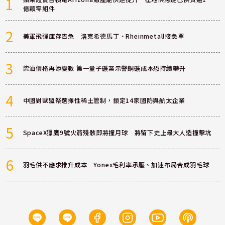
1
億顆零組件
2
美軍飛彈庫存告急 洛克希德馬丁、Rheinmetall接急單
3
柴油價格再添變數 第一量子礦業示警銅礦成本恐持續攀升
4
中國對歐盟祭選擇性稀土管制，鎖定14家國防與航太企業
5
SpaceX獵鷹9號火箭殘骸即將撞月球 將留下史上最大人造撞擊坑
6
羽毛供不應求推升成本 Yonex毛利率承壓、加速布局合成羽毛球