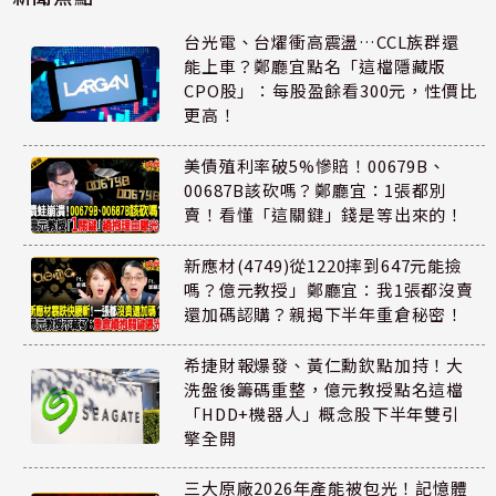
台光電、台燿衝高震盪…CCL族群還
能上車？鄭廳宜點名「這檔隱藏版
CPO股」：每股盈餘看300元，性價比
更高！
美債殖利率破5%慘賠！00679B、
00687B該砍嗎？鄭廳宜：1張都別
賣！看懂「這關鍵」錢是等出來的！
新應材(4749)從1220摔到647元能撿
嗎？億元教授」鄭廳宜：我1張都沒賣
還加碼認購？親揭下半年重倉秘密！
希捷財報爆發、黃仁勳欽點加持！大
洗盤後籌碼重整，億元教授點名這檔
「HDD+機器人」概念股下半年雙引
擎全開
三大原廠2026年產能被包光！記憶體