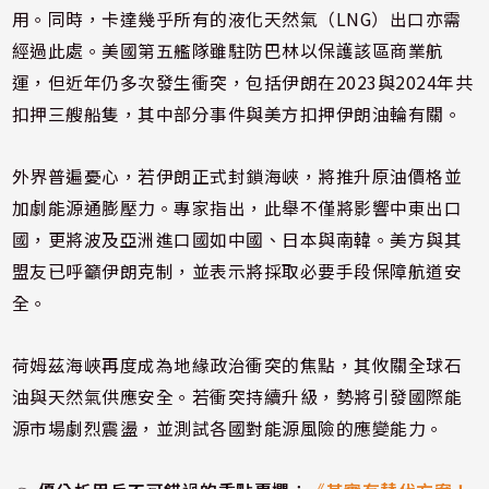
用。同時，卡達幾乎所有的液化天然氣（LNG）出口亦需
經過此處。美國第五艦隊雖駐防巴林以保護該區商業航
運，但近年仍多次發生衝突，包括伊朗在2023與2024年共
扣押三艘船隻，其中部分事件與美方扣押伊朗油輪有關。
外界普遍憂心，若伊朗正式封鎖海峽，將推升原油價格並
加劇能源通膨壓力。專家指出，此舉不僅將影響中東出口
國，更將波及亞洲進口國如中國、日本與南韓。美方與其
盟友已呼籲伊朗克制，並表示將採取必要手段保障航道安
全。
荷姆茲海峽再度成為地緣政治衝突的焦點，其攸關全球石
油與天然氣供應安全。若衝突持續升級，勢將引發國際能
源市場劇烈震盪，並測試各國對能源風險的應變能力。