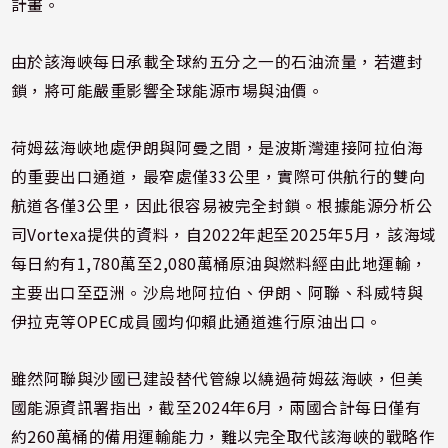
計畫。
由於該海峽每日承載全球約五分之一的石油流量，若遭封
鎖，將可能嚴重影響全球能源市場與油價。
荷姆茲海峽地處伊朗與阿曼之間，是波斯灣連接阿拉伯海
的重要出口通道，最窄處僅33公里，實際可供航行的雙向
航道各僅3公里，因此很容易被完全封鎖。根據能源分析公
司Vortexa提供的資料，自2022年起至2025年5月，該海域
每日約有1,780萬至2,080萬桶原油與燃料經由此地運輸，
主要出口至亞洲。沙烏地阿拉伯、伊朗、阿聯、科威特與
伊拉克等OPEC成員國均仰賴此通道進行原油出口。
雖然阿聯與沙國已建設替代管線以繞過荷姆茲海峽，但美
國能源資訊署指出，截至2024年6月，兩國合計每日僅有
約260萬桶的備用運輸能力，難以完全取代該海峽的戰略作