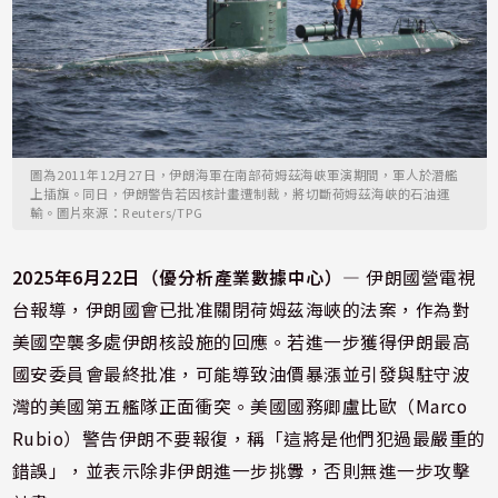
圖為2011年12月27日，伊朗海軍在南部荷姆茲海峽軍演期間，軍人於潛艦
上插旗。同日，伊朗警告若因核計畫遭制裁，將切斷荷姆茲海峽的石油運
輸。圖片來源：Reuters/TPG
2025年6月22日（優分析產業數據中心）—
伊朗國營電視
台報導，伊朗國會已批准關閉荷姆茲海峽的法案，作為對
美國空襲多處伊朗核設施的回應。若進一步獲得伊朗最高
國安委員會最終批准，可能導致油價暴漲並引發與駐守波
灣的美國第五艦隊正面衝突。美國國務卿盧比歐（Marco
Rubio）警告伊朗不要報復，稱「這將是他們犯過最嚴重的
錯誤」，並表示除非伊朗進一步挑釁，否則無進一步攻擊