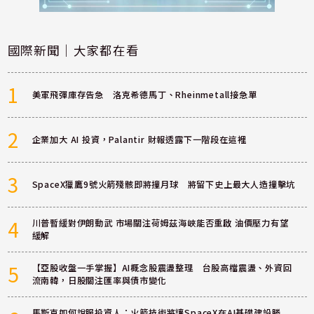
國際新聞｜大家都在看
1
美軍飛彈庫存告急 洛克希德馬丁、Rheinmetall接急單
2
企業加大 AI 投資，Palantir 財報透露下一階段在這裡
3
SpaceX獵鷹9號火箭殘骸即將撞月球 將留下史上最大人造撞擊坑
4
川普暫緩對伊朗動武 市場關注荷姆茲海峽能否重啟 油價壓力有望
緩解
5
【亞股收盤一手掌握】AI概念股震盪整理 台股高檔震盪、外資回
流南韓，日股關注匯率與債市變化
馬斯克如何說服投資人：火箭技術將讓SpaceX在AI基礎建設勝