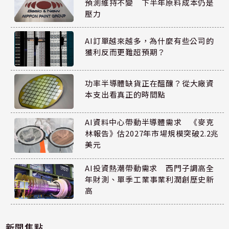
預測維持不變 下半年原料成本仍是
壓力
AI訂單越來越多，為什麼有些公司的
獲利反而更難超預期？
功率半導體缺貨正在醞釀？從大廠資
本支出看真正的時間點
AI資料中心帶動半導體需求 《麥克
林報告》估2027年市場規模突破2.2兆
美元
AI投資熱潮帶動需求 西門子調高全
年財測、單季工業事業利潤創歷史新
高
新聞焦點