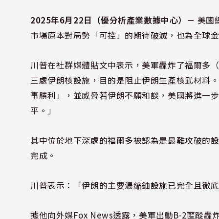
2025年6月22日（優分析產業數據中心）－
美國
市場原本對局勢「可控」的期待破滅，也為全球
川普在社群媒體貼文中表示，美軍轟炸了福爾多（For
三處伊朗核設施，目的是阻止伊朗生產核武材料
事勝利」，並威脅若伊朗不願和談，美國將進一
平。」
其中位於地下深處的福爾多被認為是最難攻破的
完成。
川普表示：「伊朗的主要濃縮鈾設施已完全且徹
據他向外媒Fox News透露，美軍出動B-2匿蹤轟