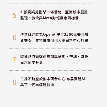
AI投資疑慮衝擊市場情緒 亞洲股市震盪
5
整理、微軟與Meta財報反應兩樣情
傳傳輝達將為OpenAI提供2500億美元融
6
資擔保 支持俄亥俄州大型資料中心計畫
歐洲熱浪衝擊供應鏈與通膨，空調、避險
7
需求同步升溫
三井不動產設熊本研發中心 布局實體AI
8
與下一代半導體技術