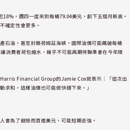
18%，週四一度來到每桶79.04美元，創下五個月新高。
來不確定性會更多。
停產石油，甚至封鎖荷姆茲海峽，國際油價可能飆破每桶
這將讓消費者荷包縮水，幾乎不可能再期待聯準會在今年降
Financial Group的Jamie Cox就表示：「這次出
主動求和，這樣油價也可能很快穩下來。」
資人會為了避險而買進美元，可能短期走強。