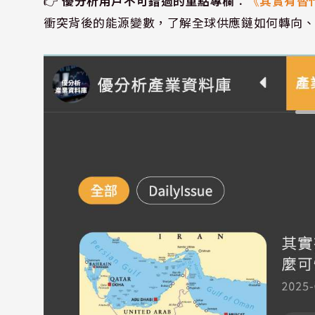
👉
優分析用戶不可錯過的重點專欄
：
《
其實有替
衝突背後的能源變數，了解全球供應鏈如何轉向