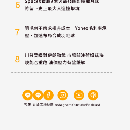
SpaceX獵鷹9號火箭殘骸即將撞月球
6
將留下史上最大人造撞擊坑
羽毛供不應求推升成本 Yonex毛利率承
7
壓、加速布局合成羽毛球
川普暫緩對伊朗動武 市場關注荷姆茲海
8
峽能否重啟 油價壓力有望緩解
客服
討論區
粉絲團
Instagram
Youtube
Podcast