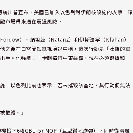
總統川普宣布，美國已加入以色列對伊朗核設施的攻擊，讓
金融市場帶來潛在震盪風險。
dow）、納坦茲（Natanz）和伊斯法罕（Isfahan）
。他之後在白宮簡短電視演說中稱，這次行動是「壯觀的軍
步出手。他強調：「伊朗這個中東惡霸，現在必須選擇和
設施，以色列此前也表示，若未摧毀該基地，其行動便無法
底被摧毀。」
炸機投下6枚GBU-57 MOP（巨型鑽地炸彈），同時從潛艦