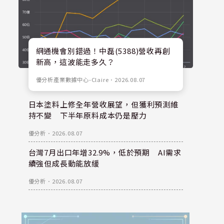
網通機會別錯過！中磊(5388)營收再創
新高，這波能走多久？
優分析產業數據中心-Claire
．
2026.08.07
日本塗料上修全年營收展望，但獲利預測維
持不變 下半年原料成本仍是壓力
優分析
．
2026.08.07
台灣7月出口年增32.9%，低於預期 AI需求
續強但成長動能放緩
優分析
．
2026.08.07