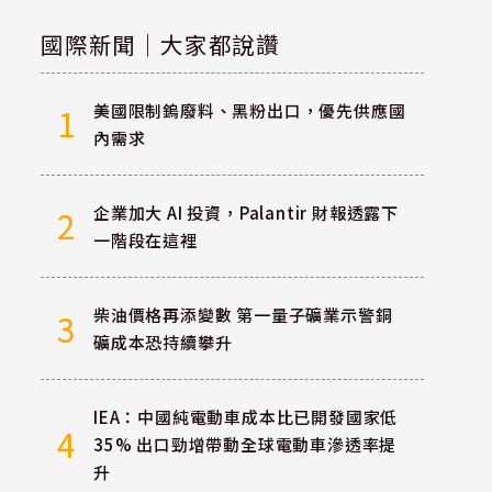
國際新聞｜大家都說讚
美國限制鎢廢料、黑粉出口，優先供應國
1
內需求
企業加大 AI 投資，Palantir 財報透露下
2
一階段在這裡
柴油價格再添變數 第一量子礦業示警銅
3
礦成本恐持續攀升
IEA：中國純電動車成本比已開發國家低
4
35% 出口勁增帶動全球電動車滲透率提
升