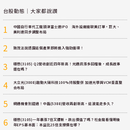
台股動態｜大家都說讚
1
中國自行車代工龍頭津富士達IPO 海外設廠搶歐美訂單，巨大、
美利達同步調整布局
2
致茂法說透露這個產業即將進入強勁循環！
3
穩懋(3105) Q2營收創近四年新高！光通訊漲多回檔後，成長故事
還在嗎？
4
大立光(3008)啟動大陽科技100%持股整併 加速光學與VCM垂直整
合布局
5
網通機會別錯過！中磊(5388)營收再創新高，這波能走多久？
6
穩懋(3105)一年暴漲7倍又腰斬，跌出價值了嗎？杜金龍看懂明後
年EPS基本面：本益比25倍支撐價在哪？