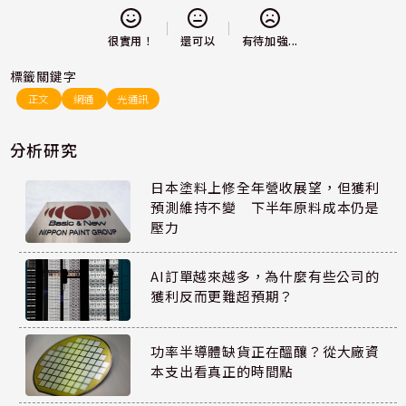
還可以
很實用！
有待加強...
標籤關鍵字
正文
網通
光通訊
分析研究
日本塗料上修全年營收展望，但獲利
預測維持不變 下半年原料成本仍是
壓力
AI訂單越來越多，為什麼有些公司的
獲利反而更難超預期？
功率半導體缺貨正在醞釀？從大廠資
本支出看真正的時間點