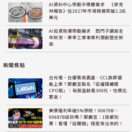
AI資料中心帶動半導體需求 《麥克
林報告》估2027年市場規模突破2.2兆
美元
AI投資熱潮帶動需求 西門子調高全
年財測、單季工業事業利潤創歷史新
高
新聞焦點
台光電、台燿衝高震盪…CCL族群還
能上車？鄭廳宜點名「這檔隱藏版
CPO股」：每股盈餘看300元，性價比
更高！
美債殖利率破5%慘賠！00679B、
00687B該砍嗎？鄭廳宜：1張都別
賣！看懂「這關鍵」錢是等出來的！