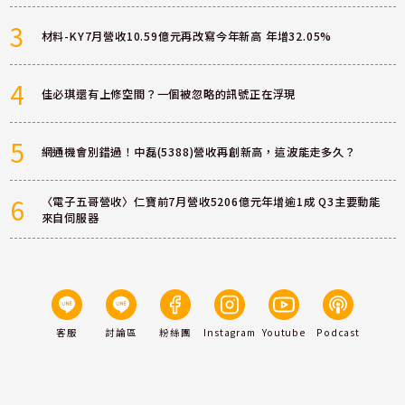
3
材料-KY7月營收10.59億元再改寫今年新高 年增32.05%
4
佳必琪還有上修空間？一個被忽略的訊號正在浮現
5
網通機會別錯過！中磊(5388)營收再創新高，這波能走多久？
6
〈電子五哥營收〉仁寶前7月營收5206億元年增逾1成 Q3主要動能
來自伺服器
客服
討論區
粉絲團
Instagram
Youtube
Podcast