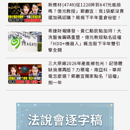
新應材(4749)從1220摔到647元能撿
嗎？億元教授」鄭廳宜：我1張都沒賣
還加碼認購？親揭下半年重倉秘密！
希捷財報爆發、黃仁勳欽點加持！大
洗盤後籌碼重整，億元教授點名這檔
「HDD+機器人」概念股下半年雙引
擎全開
三大原廠2026年產能被包光！記憶體
缺貨潮再起？力積電、南亞科、華邦
電怎麼選？鄭廳宜獨家點名「這檔」
抱一年