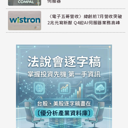
伺服器
〈電子五哥營收〉緯創前7月營收突破
2兆元寫新猷 Q4迎AI伺服器業務高峰