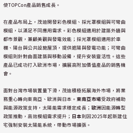
使TOPCon產品銷售成長。
在產品布局上，茂迪開發彩色模組、採光罩模組與可彎曲
模組，以滿足不同應用需求。彩色模組適用於建築外牆與
都市景觀，兼顧美觀與發電效能；採光罩模組適用於車
棚、陽台與公共設施屋頂，提供遮陽與發電功能；可彎曲
模組則針對曲面建築與移動設備，提升安裝靈活性。這些
產品已成功打入歐洲市場，擴展高附加價值產品的銷售機
會。
面對台灣市場裝置量下滑，茂迪積極拓展海外市場，將業
務重心轉向東南亞、歐洲與日本。
東南亞市場
受政府補助
與能源政策支持，太陽能需求穩定成長；
歐洲
因能源轉型
政策推動，高效模組需求提升；
日本
則因2025年起新建住
宅強制安裝太陽能系統，帶動市場擴張。