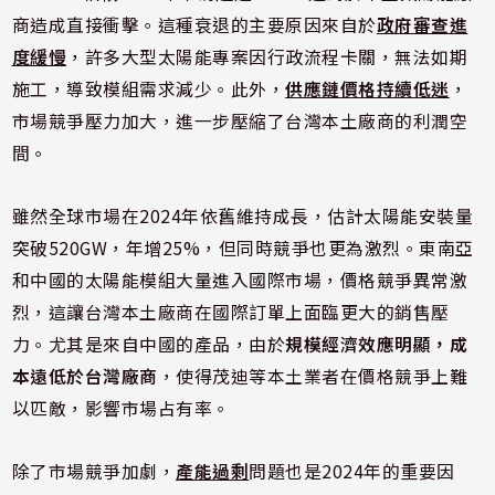
商造成直接衝擊。這種衰退的主要原因來自於
政府審查進
度緩慢
，許多大型太陽能專案因行政流程卡關，無法如期
施工，導致模組需求減少。此外，
供應鏈價格持續低迷
，
市場競爭壓力加大，進一步壓縮了台灣本土廠商的利潤空
間。
雖然全球市場在2024年依舊維持成長，估計太陽能安裝量
突破520GW，年增25%，但同時競爭也更為激烈。東南亞
和中國的太陽能模組大量進入國際市場，價格競爭異常激
烈，這讓台灣本土廠商在國際訂單上面臨更大的銷售壓
力。尤其是來自中國的產品，由於
規模經濟效應明顯，成
本遠低於台灣廠商
，使得茂迪等本土業者在價格競爭上難
以匹敵，影響市場占有率。
除了市場競爭加劇，
產能過剩
問題也是2024年的重要因