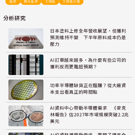
能源
再生能源
太陽能
太陽能光電
分析研究
日本塗料上修全年營收展望，但獲利
預測維持不變 下半年原料成本仍是
壓力
AI訂單越來越多，為什麼有些公司的
獲利反而更難超預期？
功率半導體缺貨正在醞釀？從大廠資
本支出看真正的時間點
AI資料中心帶動半導體需求 《麥克
林報告》估2027年市場規模突破2.2兆
美元
AI投資熱潮帶動需求 西門子調高全