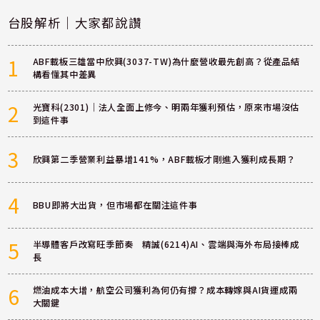
台股解析｜大家都說讚
1
ABF載板三雄當中欣興(3037-TW)為什麼營收最先創高？從產品結
構看懂其中差異
2
光寶科(2301)｜法人全面上修今、明兩年獲利預估，原來市場沒估
到這件事
3
欣興第二季營業利益暴增141%，ABF載板才剛進入獲利成長期？
4
BBU即將大出貨，但市場都在關注這件事
5
半導體客戶改寫旺季節奏 精誠(6214)AI、雲端與海外布局接棒成
長
6
燃油成本大增，航空公司獲利為何仍有撐？成本轉嫁與AI貨運成兩
大關鍵