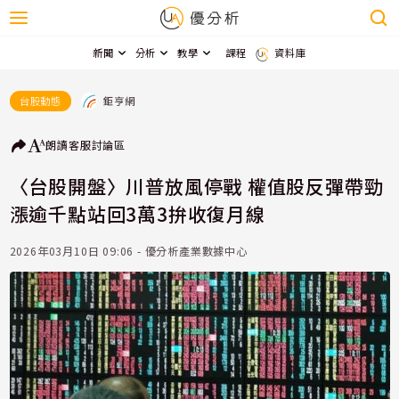
新聞
分析
教學
課程
資料庫
鉅亨網
台股動態
朗讀
客服
討論區
〈台股開盤〉川普放風停戰 權值股反彈帶勁
漲逾千點站回3萬3拚收復月線
2026年03月10日 09:06 - 優分析產業數據中心