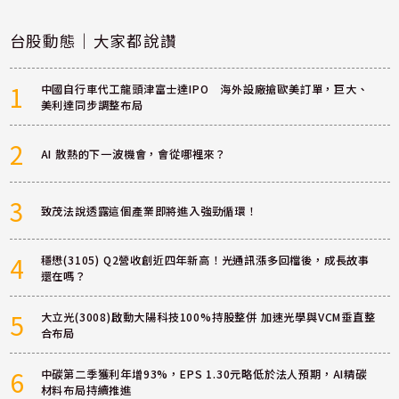
台股動態｜大家都說讚
1
中國自行車代工龍頭津富士達IPO 海外設廠搶歐美訂單，巨大、
美利達同步調整布局
2
AI 散熱的下一波機會，會從哪裡來？
3
致茂法說透露這個產業即將進入強勁循環！
4
穩懋(3105) Q2營收創近四年新高！光通訊漲多回檔後，成長故事
還在嗎？
5
大立光(3008)啟動大陽科技100%持股整併 加速光學與VCM垂直整
合布局
6
中碳第二季獲利年增93%，EPS 1.30元略低於法人預期，AI精碳
材料布局持續推進