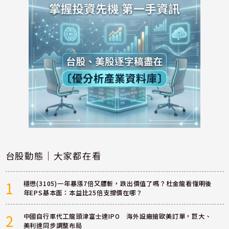
台股動態｜大家都在看
1
穩懋(3105)一年暴漲7倍又腰斬，跌出價值了嗎？杜金龍看懂明後
年EPS基本面：本益比25倍支撐價在哪？
2
中國自行車代工龍頭津富士達IPO 海外設廠搶歐美訂單，巨大、
美利達同步調整布局