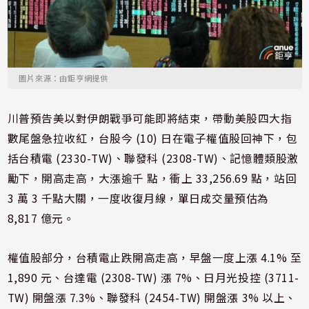
圖片來源：由鉅亨網提供
川普預告美以對伊朗戰爭可能即將結束，帶動美股四大指
數尾盤急拉收紅，台股今 (10) 日在電子權值股回神下，包
括台積電 (2330-TW)、聯發科 (2308-TW)、記憶體類股激
勵下，開高走高，大漲逾千 點，衝上 33,256.69 點，站回
3 萬 3 千點大關，一度收復月線，單日成交量預估為
8,817 億元。
權值股部分，台積電止跌開高走高，早盤一度上漲 4.1% 至
1,890 元、台達電 (2308-TW) 漲 7%、日月光投控 (3711-
TW) 開盤漲 7.3%、聯發科 (2454-TW) 開盤漲 3% 以上、