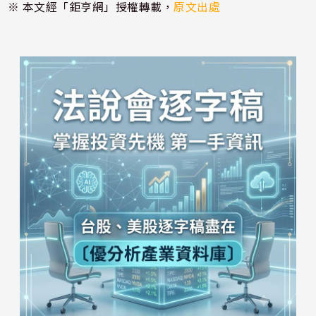
※ 本文經「鉅亨網」授權轉載，
原文出處