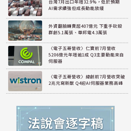
台灣7月出口年增32.9%，低於預期
AI需求續強但成長動能放緩
外資翻臉轉賣超407億元 下重手砍殺
群創5.1萬張、華邦電4.3萬張
〈電子五哥營收〉仁寶前7月營收
5206億元年增逾1成 Q3主要動能來自
伺服器
〈電子五哥營收〉緯創前7月營收突破
2兆元寫新猷 Q4迎AI伺服器業務高峰