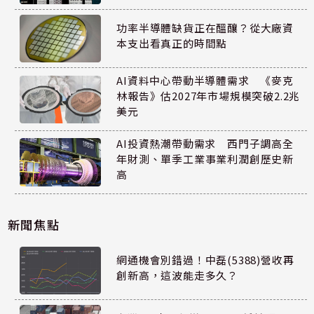
功率半導體缺貨正在醞釀？從大廠資
本支出看真正的時間點
AI資料中心帶動半導體需求 《麥克
林報告》估2027年市場規模突破2.2兆
美元
AI投資熱潮帶動需求 西門子調高全
年財測、單季工業事業利潤創歷史新
高
新聞焦點
網通機會別錯過！中磊(5388)營收再
創新高，這波能走多久？