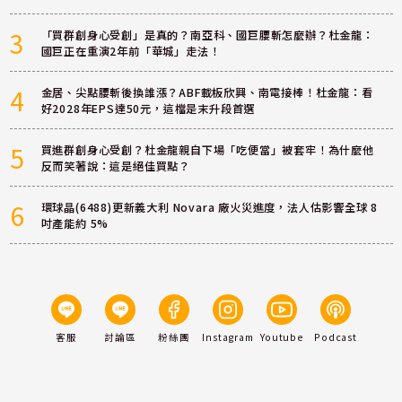
3
「買群創身心受創」是真的？南亞科、國巨腰斬怎麼辦？杜金龍：
國巨正在重演2年前「華城」走法！
4
金居、尖點腰斬後換誰漲？ABF載板欣興、南電接棒！杜金龍：看
好2028年EPS達50元，這檔是末升段首選
5
買進群創身心受創？杜金龍親自下場「吃便當」被套牢！為什麼他
反而笑著說：這是絕佳買點？
6
環球晶(6488)更新義大利 Novara 廠火災進度，法人估影響全球 8
吋產能約 5%
客服
討論區
粉絲團
Instagram
Youtube
Podcast