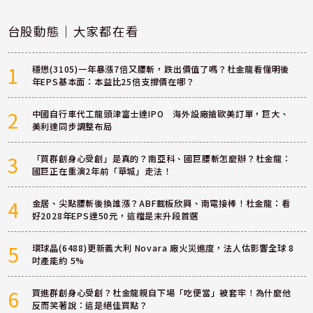
台股動態｜大家都在看
1
穩懋(3105)一年暴漲7倍又腰斬，跌出價值了嗎？杜金龍看懂明後
年EPS基本面：本益比25倍支撐價在哪？
2
中國自行車代工龍頭津富士達IPO 海外設廠搶歐美訂單，巨大、
美利達同步調整布局
3
「買群創身心受創」是真的？南亞科、國巨腰斬怎麼辦？杜金龍：
國巨正在重演2年前「華城」走法！
4
金居、尖點腰斬後換誰漲？ABF載板欣興、南電接棒！杜金龍：看
好2028年EPS達50元，這檔是末升段首選
5
環球晶(6488)更新義大利 Novara 廠火災進度，法人估影響全球 8
吋產能約 5%
6
買進群創身心受創？杜金龍親自下場「吃便當」被套牢！為什麼他
反而笑著說：這是絕佳買點？