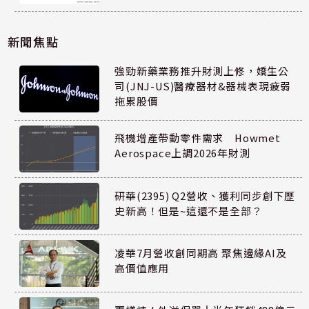
新聞焦點
強勁新藥業務推升財測上修，嬌生公
司(JNJ-US)醫療器材&器械表現疲弱
拖累股價
飛機增產帶動零件需求 Howmet
Aerospace上調2026年財測
研華(2395) Q2營收、獲利同步創下歷
史新高！但是~這還不是全部？
凌華7月營收創同期高 聚焦邊緣AI及
高價值應用