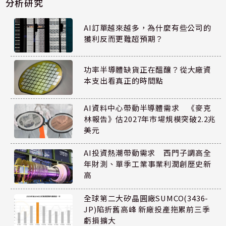
分析研究
AI訂單越來越多，為什麼有些公司的
獲利反而更難超預期？
功率半導體缺貨正在醞釀？從大廠資
本支出看真正的時間點
AI資料中心帶動半導體需求 《麥克
林報告》估2027年市場規模突破2.2兆
美元
AI投資熱潮帶動需求 西門子調高全
年財測、單季工業事業利潤創歷史新
高
全球第二大矽晶圓廠SUMCO(3436-
JP)陷折舊高峰 新廠投產拖累前三季
虧損擴大