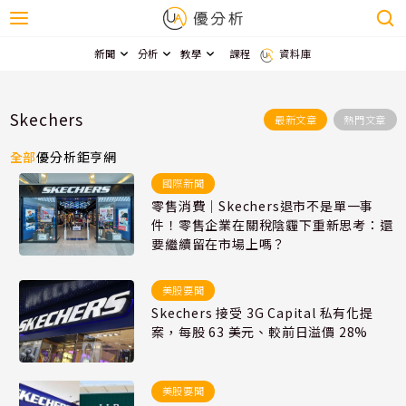
新聞
分析
教學
課程
資料庫
Skechers
最新文章
熱門文章
全部
優分析
鉅亨網
國際新聞
零售消費｜Skechers退市不是單一事
件！零售企業在關稅陰霾下重新思考：還
要繼續留在市場上嗎？
美股要聞
Skechers 接受 3G Capital 私有化提
案，每股 63 美元、較前日溢價 28%
美股要聞