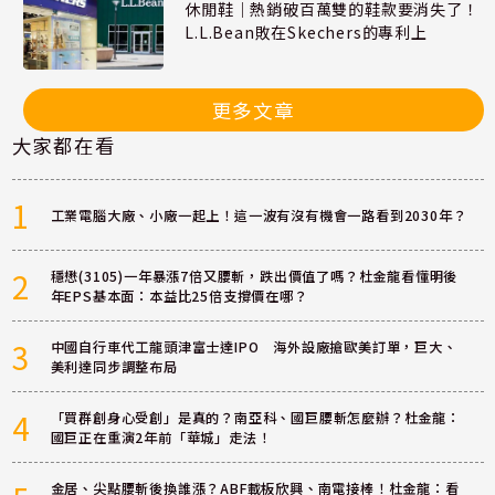
休閒鞋｜熱銷破百萬雙的鞋款要消失了！
L.L.Bean敗在Skechers的專利上
更多文章
大家都在看
1
工業電腦大廠、小廠一起上！這一波有沒有機會一路看到2030年？
2
穩懋(3105)一年暴漲7倍又腰斬，跌出價值了嗎？杜金龍看懂明後
年EPS基本面：本益比25倍支撐價在哪？
3
中國自行車代工龍頭津富士達IPO 海外設廠搶歐美訂單，巨大、
美利達同步調整布局
4
「買群創身心受創」是真的？南亞科、國巨腰斬怎麼辦？杜金龍：
國巨正在重演2年前「華城」走法！
金居、尖點腰斬後換誰漲？ABF載板欣興、南電接棒！杜金龍：看