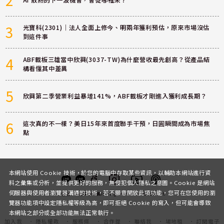
2
AI 散熱的下一波機會，會從哪裡來？
3
光寶科(2301)｜法人全面上修今、明兩年獲利預估，原來市場沒估
到這件事
4
ABF載板三雄當中欣興(3037-TW)為什麼營收最先創高？從產品結
構看懂其中差異
5
欣興第二季營業利益暴增141%，ABF載板才剛進入獲利成長期？
6
這次真的不一樣？美日15年來首度聯手干預，日圓瞬間成為市場焦
點
本網站使用 Cookie 技術，於您的電腦中存取某些資訊，以輔助本網站進行資
料之彙集或分析，並提供更好的服務，無侵犯個人隱私之意圖。Cookie 是網站
伺服器與使用者瀏覽器溝通的技術，若不願意開放此項功能，您可在您使用的瀏
客服
討論區
粉絲團
Instagram
Youtube
Podcast
覽器功能項中設定隱私權等級為高，即可拒絕 Cookie 的寫入，但可能會導致
本網站之部分或全部功能無法正常執行。
加入我
隱私權政
服務條
合作提
聯絡我
場地租
訂閱電子