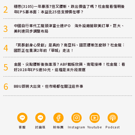
2
穩懋(3105)一年暴漲7倍又腰斬，跌出價值了嗎？杜金龍看懂明後
年EPS基本面：本益比25倍支撐價在哪？
3
中國自行車代工龍頭津富士達IPO 海外設廠搶歐美訂單，巨大、
美利達同步調整布局
4
「買群創身心受創」是真的？南亞科、國巨腰斬怎麼辦？杜金龍：
國巨正在重演2年前「華城」走法！
5
金居、尖點腰斬後換誰漲？ABF載板欣興、南電接棒！杜金龍：看
好2028年EPS達50元，這檔是末升段首選
6
BBU即將大出貨，但市場都在關注這件事
客服
討論區
粉絲團
Instagram
Youtube
Podcast