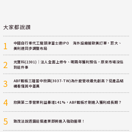
大家都說讚
1
中國自行車代工龍頭津富士達IPO 海外設廠搶歐美訂單，巨大、
美利達同步調整布局
2
光寶科(2301)｜法人全面上修今、明兩年獲利預估，原來市場沒估
到這件事
3
ABF載板三雄當中欣興(3037-TW)為什麼營收最先創高？從產品結
構看懂其中差異
4
欣興第二季營業利益暴增141%，ABF載板才剛進入獲利成長期？
5
致茂法說透露這個產業即將進入強勁循環！