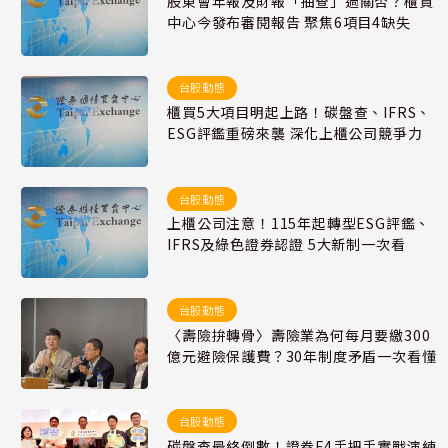
股東會年報及財報「抽查」過關否？櫃買
中心今發布審閱報告 聚焦6項目4缺失
台股動態
櫃買5大項目明起上路！碳盤查、IFRS、
ESG評鑑重磅來襲 深化上櫃公司競爭力
台股動態
上櫃公司注意！115年起轉型ESG評鑑、
IFRS及綠色證券認證 5大新制一次看
台股動態
〈壽險拚轉骨〉壽險業為何每月要繳300
億元避險保護費？30年制度矛盾一次看懂
台股動態
碳盤查最終倒數！證券F4手把手實戰演練