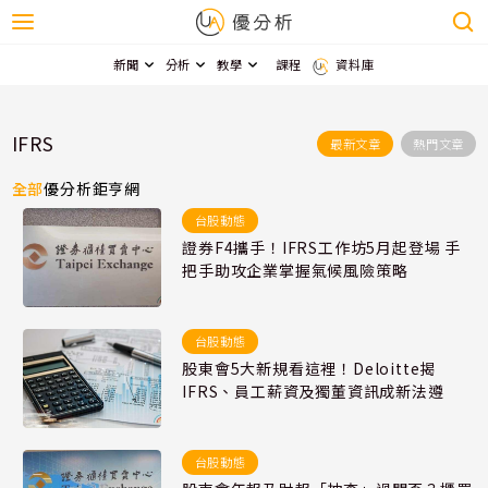
新聞
分析
教學
課程
資料庫
IFRS
最新文章
熱門文章
全部
優分析
鉅亨網
台股動態
證券F4攜手！IFRS工作坊5月起登場 手
把手助攻企業掌握氣候風險策略
台股動態
股東會5大新規看這裡！Deloitte揭
IFRS、員工薪資及獨董資訊成新法遵
台股動態