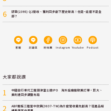
6
研華(2395) Q2營收、獲利同步創下歷史新高！但是~這還不是全
部？
客服
討論區
粉絲團
Instagram
Youtube
Podcast
大家都說讚
1
中國自行車代工龍頭津富士達IPO 海外設廠搶歐美訂單，巨大、
美利達同步調整布局
2
ABF載板三雄當中欣興(3037-TW)為什麼營收最先創高？從產品結
構看懂其中差異