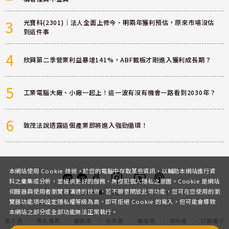
3
光寶科(2301)｜法人全面上修今、明兩年獲利預估，原來市場沒估
到這件事
4
欣興第二季營業利益暴增141%，ABF載板才剛進入獲利成長期？
5
工業電腦大廠、小廠一起上！這一波有沒有機會一路看到2030年？
6
致茂法說透露這個產業即將進入強勁循環！
本網站使用 Cookie 技術，於您的電腦中存取某些資訊，以輔助本網站進行資
料之彙集或分析，並提供更好的服務，無侵犯個人隱私之意圖。Cookie 是網站
伺服器與使用者瀏覽器溝通的技術，若不願意開放此項功能，您可在您使用的瀏
客服
討論區
粉絲團
Instagram
Youtube
Podcast
覽器功能項中設定隱私權等級為高，即可拒絕 Cookie 的寫入，但可能會導致
本網站之部分或全部功能無法正常執行。
加入我
隱私權政
服務條
合作提
聯絡我
場地租
訂閱電子
們
策
款
案
們
借
報