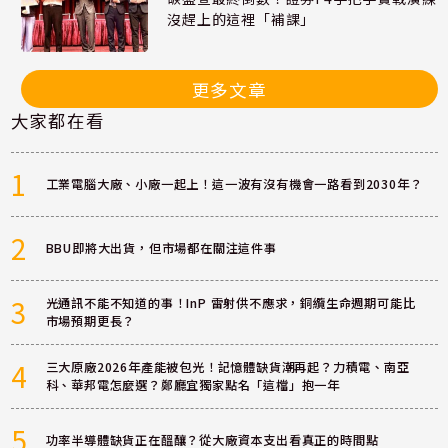
沒趕上的這裡「補課」
更多文章
大家都在看
1
工業電腦大廠、小廠一起上！這一波有沒有機會一路看到2030年？
2
BBU即將大出貨，但市場都在關注這件事
3
光通訊不能不知道的事！InP 雷射供不應求，銅纜生命週期可能比
市場預期更長？
4
三大原廠2026年產能被包光！記憶體缺貨潮再起？力積電、南亞
科、華邦電怎麼選？鄭廳宜獨家點名「這檔」抱一年
5
功率半導體缺貨正在醞釀？從大廠資本支出看真正的時間點