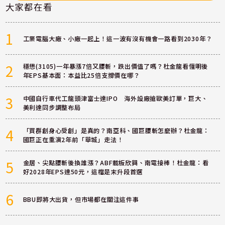
大家都在看
1
工業電腦大廠、小廠一起上！這一波有沒有機會一路看到2030年？
2
穩懋(3105)一年暴漲7倍又腰斬，跌出價值了嗎？杜金龍看懂明後
年EPS基本面：本益比25倍支撐價在哪？
3
中國自行車代工龍頭津富士達IPO 海外設廠搶歐美訂單，巨大、
美利達同步調整布局
4
「買群創身心受創」是真的？南亞科、國巨腰斬怎麼辦？杜金龍：
國巨正在重演2年前「華城」走法！
5
金居、尖點腰斬後換誰漲？ABF載板欣興、南電接棒！杜金龍：看
好2028年EPS達50元，這檔是末升段首選
6
BBU即將大出貨，但市場都在關注這件事