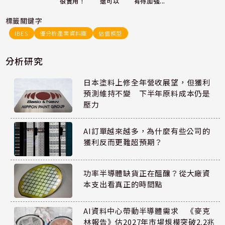
還可以
很實用！
有待加強...
標籤關鍵字
IBES
優分析產業資料庫
估值模型
分析研究
日本塗料上修全年營收展望，但獲利
預測維持不變 下半年原料成本仍是
壓力
AI訂單越來越多，為什麼有些公司的
獲利反而更難超預期？
功率半導體缺貨正在醞釀？從大廠資
本支出看真正的時間點
AI資料中心帶動半導體需求 《麥克
林報告》估2027年市場規模突破2.2兆