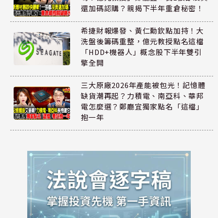
還加碼認購？親揭下半年重倉秘密！
希捷財報爆發、黃仁勳欽點加持！大
洗盤後籌碼重整，億元教授點名這檔
「HDD+機器人」概念股下半年雙引
擎全開
三大原廠2026年產能被包光！記憶體
缺貨潮再起？力積電、南亞科、華邦
電怎麼選？鄭廳宜獨家點名「這檔」
抱一年