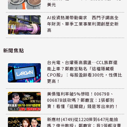
美元
AI投資熱潮帶動需求 西門子調高全
年財測、單季工業事業利潤創歷史新
高
新聞焦點
台光電、台燿衝高震盪…CCL族群還
能上車？鄭廳宜點名「這檔隱藏版
CPO股」：每股盈餘看300元，性價比
更高！
美債殖利率破5%慘賠！00679B、
00687B該砍嗎？鄭廳宜：1張都別
賣！看懂「這關鍵」錢是等出來的！
新應材(4749)從1220摔到647元能撿
嗎？億元教授」鄭廳宜：我1張都沒賣