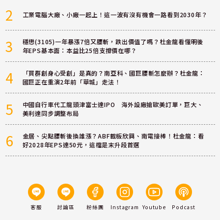
2
工業電腦大廠、小廠一起上！這一波有沒有機會一路看到2030年？
3
穩懋(3105)一年暴漲7倍又腰斬，跌出價值了嗎？杜金龍看懂明後
年EPS基本面：本益比25倍支撐價在哪？
4
「買群創身心受創」是真的？南亞科、國巨腰斬怎麼辦？杜金龍：
國巨正在重演2年前「華城」走法！
5
中國自行車代工龍頭津富士達IPO 海外設廠搶歐美訂單，巨大、
美利達同步調整布局
6
金居、尖點腰斬後換誰漲？ABF載板欣興、南電接棒！杜金龍：看
好2028年EPS達50元，這檔是末升段首選
客服
討論區
粉絲團
Instagram
Youtube
Podcast