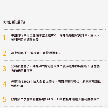
大家都說讚
1
中國自行車代工龍頭津富士達IPO 海外設廠搶歐美訂單，巨大、
美利達同步調整布局
2
AI 散熱的下一波機會，會從哪裡來？
3
公司都澄清了，臻鼎-KY為何還大跌？股海老牛即時解析：現在要
看的是這三件事
4
光寶科(2301)｜法人全面上修今、明兩年獲利預估，原來市場沒估
到這件事
5
欣興第二季營業利益暴增141%，ABF載板才剛進入獲利成長期？