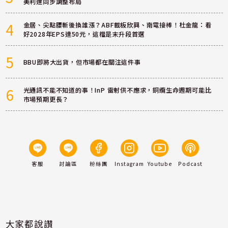
美利達同步調整布局
4
金居、尖點腰斬後換誰漲？ABF載板欣興、南電接棒！杜金龍：看
好2028年EPS達50元，這檔是末升段首選
5
BBU即將大出貨，但市場都在關注這件事
6
光通訊不能不知道的事！InP 雷射供不應求，銅纜生命週期可能比
市場預期更長？
客服
討論區
粉絲團
Instagram
Youtube
Podcast
大家都說讚