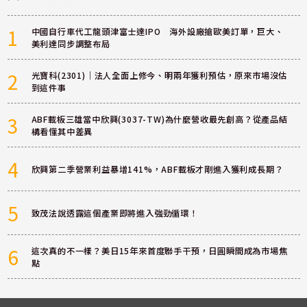
1
中國自行車代工龍頭津富士達IPO 海外設廠搶歐美訂單，巨大、
美利達同步調整布局
2
光寶科(2301)｜法人全面上修今、明兩年獲利預估，原來市場沒估
到這件事
3
ABF載板三雄當中欣興(3037-TW)為什麼營收最先創高？從產品結
構看懂其中差異
4
欣興第二季營業利益暴增141%，ABF載板才剛進入獲利成長期？
5
致茂法說透露這個產業即將進入強勁循環！
6
這次真的不一樣？美日15年來首度聯手干預，日圓瞬間成為市場焦
點