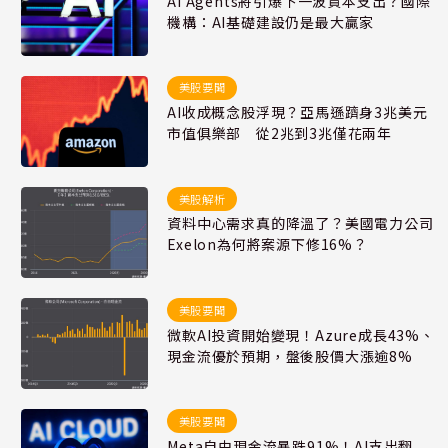
AI Agents將引爆下一波資本支出？國際
機構：AI基礎建設仍是最大贏家
美股要聞
AI收成概念股浮現？亞馬遜躋身3兆美元
市值俱樂部 從2兆到3兆僅花兩年
美股解析
資料中心需求真的降溫了？美國電力公司
Exelon為何將案源下修16%？
美股要聞
微軟AI投資開始變現！Azure成長43%、
現金流優於預期，盤後股價大漲逾8%
美股要聞
Meta自由現金流暴跌91%！AI支出翻