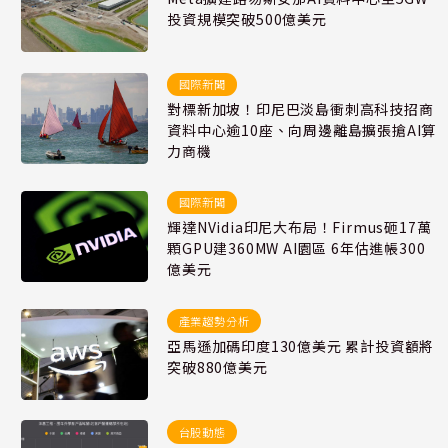
投資規模突破500億美元
國際新聞
對標新加坡！印尼巴淡島衝刺高科技招商
資料中心逾10座、向周邊離島擴張搶AI算
力商機
國際新聞
輝達NVidia印尼大布局！Firmus砸17萬
顆GPU建360MW AI園區 6年估進帳300
億美元
產業趨勢分析
亞馬遜加碼印度130億美元 累計投資額將
突破880億美元
台股動態