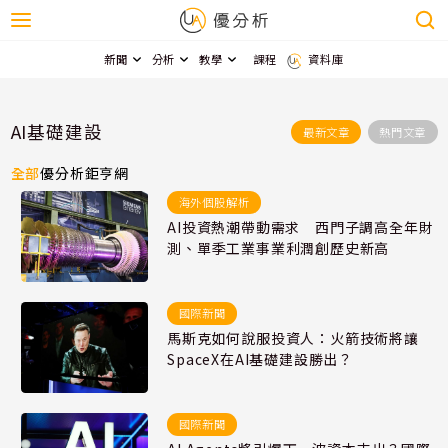
新聞
分析
教學
課程
資料庫
AI基礎建設
最新文章
熱門文章
全部
優分析
鉅亨網
海外個股解析
AI投資熱潮帶動需求 西門子調高全年財
測、單季工業事業利潤創歷史新高
國際新聞
馬斯克如何說服投資人：火箭技術將讓
SpaceX在AI基礎建設勝出？
國際新聞