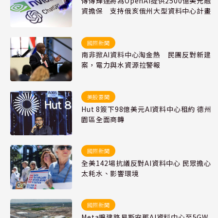
傳傳輝達將為OpenAI提供2500億美元融
資擔保 支持俄亥俄州大型資料中心計畫
國際新聞
南非掀AI資料中心淘金熱 民團反對新建
案，電力與水資源拉警報
美股要聞
Hut 8簽下98億美元AI資料中心租約 德州
園區全面商轉
國際新聞
全美142場抗議反對AI資料中心 民眾擔心
太耗水、影響環境
國際新聞
Meta擴建路易斯安那AI資料中心至5GW