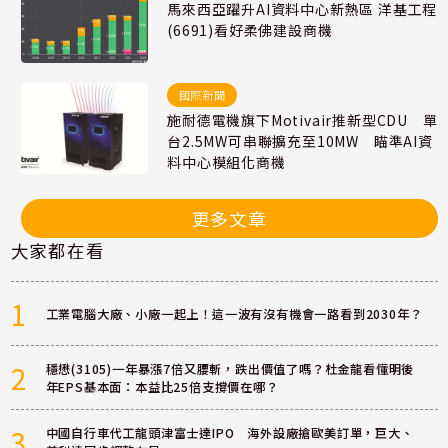
馬來西亞躍升AI資料中心新熱區 洋基工程
(6691)看好柔佛建設商機
國際新聞
施耐德電機旗下Motivair推新型CDU 單
台2.5MW可串聯擴充至10MW 瞄準AI資
料中心模組化商機
更多文章
大家都在看
1
工業電腦大廠、小廠一起上！這一波有沒有機會一路看到2030年？
2
穩懋(3105)一年暴漲7倍又腰斬，跌出價值了嗎？杜金龍看懂明後
年EPS基本面：本益比25倍支撐價在哪？
3
中國自行車代工龍頭津富士達IPO 海外設廠搶歐美訂單，巨大、