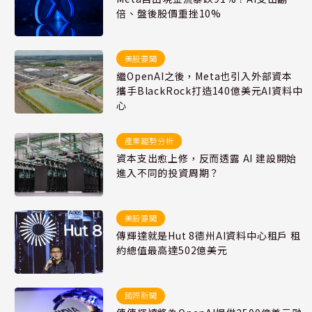
倍、盤後股價重挫10%
美股要聞
繼OpenAI之後，Meta也引入外部資本
攜手BlackRock打造140億美元AI資料中
心
產業趨勢分析
資本支出愈上修，反而透露 AI 建設開始
進入不同的投資周期？
美股要聞
傳輝達就是Hut 8德州AI資料中心租戶 租
約總值最高達502億美元
國際新聞