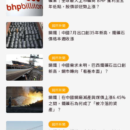
礦業｜全球最大上市礦商 BHP 獲利至五
年低點，股價卻逆勢上漲？
國際新聞
鋼鐵｜中國7月出口創35年新高，鐵礦石
價格本週收漲
國際新聞
鋼鐵｜中國需求未明，巴西鐵礦石出口創
新高，鋼市轉向「看基本面」？
國際新聞
鋼鐵｜在中國鋼廠減產與煤價上漲6.45%
之間，鐵礦石為何成了「被冷落的資
產」？
國際新聞