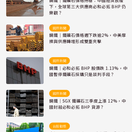
鋼鐵｜鐵礦石價格持穩：中國經濟放緩
下，全球第三大供應商必和必拓 BHP 仍
樂觀？
國際新聞
鋼鐵｜鐵礦石價格週下跌逾2%，中美摩
擦與供應轉增形成雙重夾擊
國際新聞
鋼鐵｜必和必拓 BHP 股價跌 1.13%，中
國暫停鐵礦石採購只是談判手段？
國際新聞
鋼鐵｜SGX 鐵礦石三季度上漲 12%，中
國封殺必和必拓 BHP 貨源？
台股動態