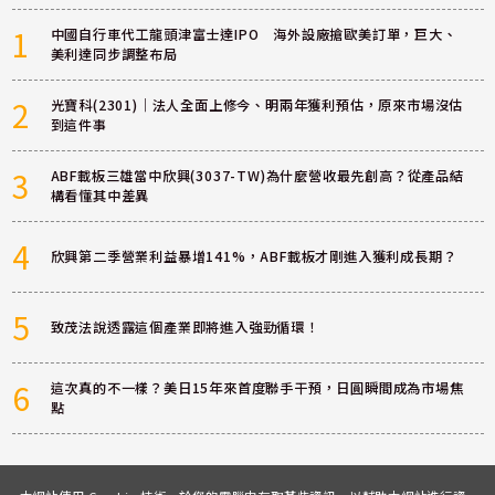
1
中國自行車代工龍頭津富士達IPO 海外設廠搶歐美訂單，巨大、
美利達同步調整布局
2
光寶科(2301)｜法人全面上修今、明兩年獲利預估，原來市場沒估
到這件事
3
ABF載板三雄當中欣興(3037-TW)為什麼營收最先創高？從產品結
構看懂其中差異
4
欣興第二季營業利益暴增141%，ABF載板才剛進入獲利成長期？
5
致茂法說透露這個產業即將進入強勁循環！
6
這次真的不一樣？美日15年來首度聯手干預，日圓瞬間成為市場焦
點