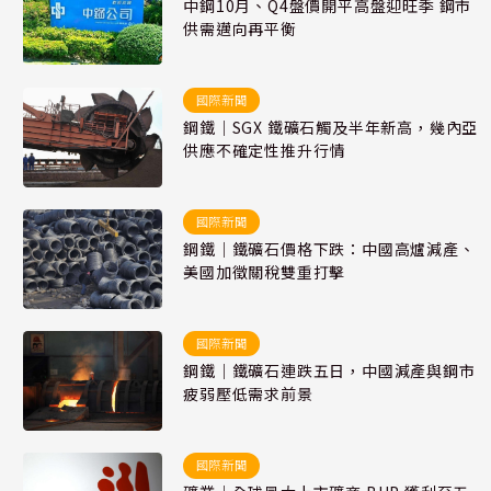
中鋼10月、Q4盤價開平高盤迎旺季 鋼市
供需邁向再平衡
國際新聞
鋼鐵｜SGX 鐵礦石觸及半年新高，幾內亞
供應不確定性推升行情
國際新聞
鋼鐵｜鐵礦石價格下跌：中國高爐減產、
美國加徵關稅雙重打擊
國際新聞
鋼鐵｜鐵礦石連跌五日，中國減產與鋼市
疲弱壓低需求前景
國際新聞