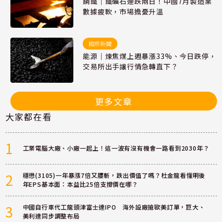
鋼鐵｜鐵礦石連跌兩日！中國7月製造業
數據疲軟，市場擔憂升溫
國際新聞
能源｜煉焦煤上週暴漲33%、今日跌停，
交易所出手讓行情急轉直下？
更多文章
大家都在看
1
工業電腦大廠、小廠一起上！這一波有沒有機會一路看到2030年？
2
穩懋(3105)一年暴漲7倍又腰斬，跌出價值了嗎？杜金龍看懂明後
年EPS基本面：本益比25倍支撐價在哪？
3
中國自行車代工龍頭津富士達IPO 海外設廠搶歐美訂單，巨大、
美利達同步調整布局