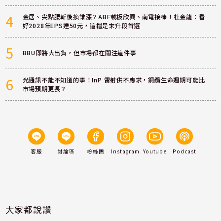
4
金居、尖點腰斬後換誰漲？ABF載板欣興、南電接棒！杜金龍：看
好2028年EPS達50元，這檔是末升段首選
5
BBU即將大出貨，但市場都在關注這件事
6
光通訊不能不知道的事！InP 雷射供不應求，銅纜生命週期可能比
市場預期更長？
客服
討論區
粉絲團
Instagram
Youtube
Podcast
大家都說讚