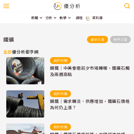
新聞
分析
教學
課程
資料庫
鐵礦
最新文章
熱門文章
全部
優分析
鉅亨網
國際新聞
鋼鐵｜中美會晤前夕市場轉暖，鐵礦石觸
及兩週高點
國際新聞
鋼鐵｜需求轉淡、供應增加，鐵礦石價格
為何仍上漲？
國際新聞