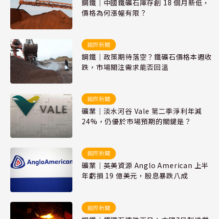
鋼鐵｜中國鐵礦石庫存創 18 個月新低，
價格為何漲幅有限？
國際新聞
鋼鐵｜政策期待落空？鐵礦石價格本週收
跌，市場關注需求能否回溫
國際新聞
礦業｜淡水河谷 Vale 第二季淨利年減
24%，仍優於市場預期的關鍵是？
國際新聞
礦業｜英美資源 Anglo American 上半
年虧損 19 億美元，股息暴跌八成
國際新聞