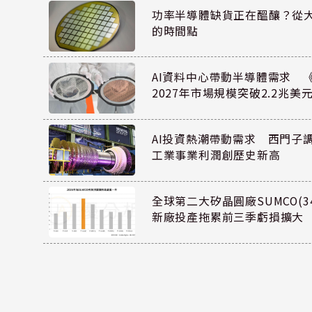
功率半導體缺貨正在醞釀？從
的時間點
AI資料中心帶動半導體需求 
2027年市場規模突破2.2兆美
AI投資熱潮帶動需求 西門子
工業事業利潤創歷史新高
全球第二大矽晶圓廠SUMCO(34
新廠投產拖累前三季虧損擴大