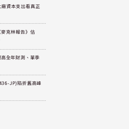
大廠資本支出看真正
《麥克林報告》估
元
調高全年財測、單季
36-JP)陷折舊高峰