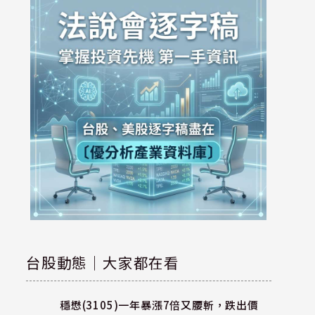
台股動態｜大家都在看
穩懋(3105)一年暴漲7倍又腰斬，跌出價