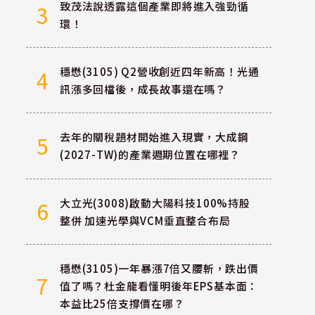
致茂法說透露這個產業即將進入強勁循
3
環！
穩懋(3105) Q2營收創近四年新高！光通
4
訊漲多回檔後，成長故事還在嗎？
去年的關稅題材開始進入現實，大成鋼
5
(2027-TW)的產業週期位置在哪裡？
大立光(3008)啟動大陽科技100%持股
6
整併 加速光學與VCM垂直整合布局
穩懋(3105)一年暴漲7倍又腰斬，跌出價
7
值了嗎？杜金龍看懂明後年EPS基本面：
本益比25倍支撐價在哪？