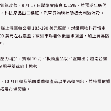
善。9 月 17 日聯準會降息 0.25%，並預期年底仍
面，科技產品出口暢旺，汽車貨物稅補助擴大刺激消費。
煤上漲至每公噸 185-190 美元區間，煤鐵原物料行情走
00 美元左右震盪；歐洲市場暑休後需求回溫，加上貿易防
上行。
壓力增加，寶鋼 10 月平板類產品以平盤開出；越南台塑
體呈現平穩或向上態勢。
，10 月月盤及第四季季盤產品以平高盤開出，並持續依據
、拓展市場契機。