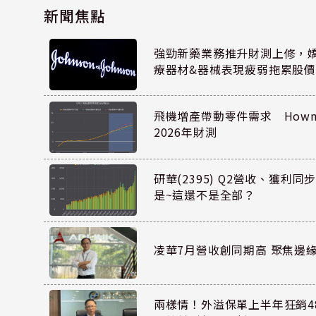
新聞焦點
強勁新藥業務推升財測上修，嬌生
療器材&器械表現疲弱拖累股價
飛機增產帶動零件需求 Howmet
2026年財測
研華(2395) Q2營收、獲利
是~這還不是全部？
凌華7月營收創同期高 聚焦邊緣
兩樣情！外溢保單上半年狂銷48