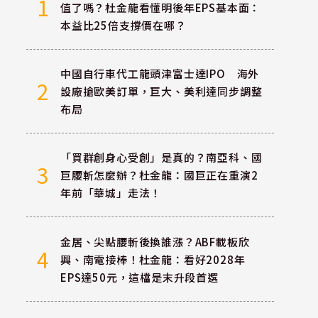
1
值了嗎？杜金龍看懂明後年EPS基本面：
本益比25倍支撐價在哪？
中國自行車代工龍頭津富士達IPO 海外
2
設廠搶歐美訂單，巨大、美利達同步調整
布局
「買群創身心受創」是真的？南亞科、國
3
巨腰斬怎麼辦？杜金龍：國巨正在重演2
年前「華城」走法！
金居、尖點腰斬後換誰漲？ABF載板欣
4
興、南電接棒！杜金龍：看好2028年
EPS達50元，這檔是末升段首選