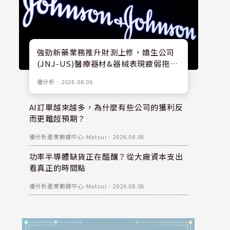
強勁新藥業務推升財測上修，嬌生公司
(JNJ-US)醫療器材&器械表現疲弱拖累
股價
優分析
．
2026.08.06
AI訂單越來越多，為什麼有些公司的獲利反
而更難超預期？
優分析產業數據中心-Matsui
．
2026.08.06
功率半導體缺貨正在醞釀？從大廠資本支出
看真正的時間點
優分析產業數據中心-Matsui
．
2026.08.06