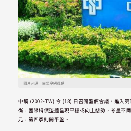
圖片來源：由鉅亨網提供
中鋼 (2002-TW) 今 (18) 日召開盤價會
衡，國際鋼價整體呈現平穩或向上態勢，考量不同產
元，第四季則開平盤。