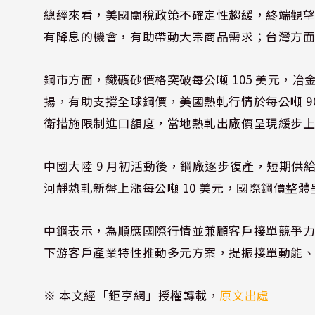
總經來看，美國關稅政策不確定性趨緩，終端觀望氣氛改
有降息的機會，有助帶動大宗商品需求；台灣方
鋼市方面，鐵礦砂價格突破每公噸 105 美元，冶金
揚，有助支撐全球鋼價，美國熱軋行情於每公噸 9
衛措施限制進口額度，當地熱軋出廠價呈現緩步
中國大陸 9 月初活動後，鋼廠逐步復產，短期供給
河靜熱軋新盤上漲每公噸 10 美元，國際鋼價整
中鋼表示，為順應國際行情並兼顧客戶接單競爭力
下游客戶產業特性推動多元方案，提振接單動能
※ 本文經「鉅亨網」授權轉載，
原文出處