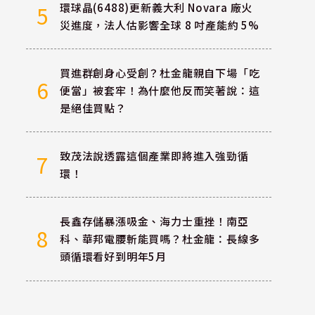
環球晶(6488)更新義大利 Novara 廠火
5
災進度，法人估影響全球 8 吋產能約 5%
買進群創身心受創？杜金龍親自下場「吃
6
便當」被套牢！為什麼他反而笑著說：這
是絕佳買點？
致茂法說透露這個產業即將進入強勁循
7
環！
長鑫存儲暴漲吸金、海力士重挫！南亞
8
科、華邦電腰斬能買嗎？杜金龍：長線多
頭循環看好到明年5月