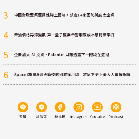
3
中國對歐盟祭選擇性稀土管制，鎖定14家國防與航太企業
4
柴油價格再添變數 第一量子礦業示警銅礦成本恐持續攀升
5
企業加大 AI 投資，Palantir 財報透露下一階段在這裡
6
SpaceX獵鷹9號火箭殘骸即將撞月球 將留下史上最大人造撞擊坑
客服
討論區
粉絲團
Instagram
Youtube
Podcast