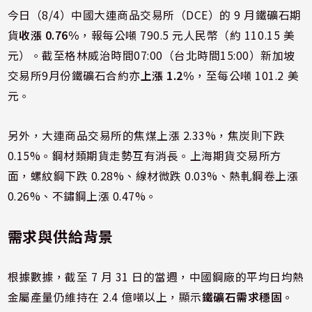
今日（8/4）中國大連商品交易所（DCE）的 9 月鐵礦石期
貨
收漲 0.76%
，報每公噸 790.5 元人民幣（約 110.15 美
元）。截至格林威治時間07:00（台北時間15:00）新加坡
交易所9月份鐵礦石合約亦
上漲 1.2%
，至每公噸 101.2 美
元。
另外，大連商品交易所的焦煤上漲 2.33%，焦炭則下跌
0.15%。鋼材類期貨走勢互有消長。上海期貨交易所方
面，螺紋鋼下跌 0.28%、線材微跌 0.03%、熱軋鋼卷上漲
0.26%、不鏽鋼上漲 0.47%。
需求與供給背景
根據數據，截至 7 月 31 日的當週，中國鋼廠的平均日均熱
金屬產量仍維持在 2.4 億噸以上，顯示
鐵礦石需求穩固
。