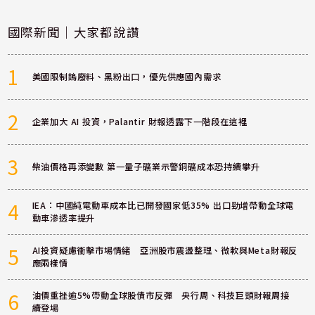
國際新聞｜大家都說讚
1
美國限制鎢廢料、黑粉出口，優先供應國內需求
2
企業加大 AI 投資，Palantir 財報透露下一階段在這裡
3
柴油價格再添變數 第一量子礦業示警銅礦成本恐持續攀升
4
IEA：中國純電動車成本比已開發國家低35% 出口勁增帶動全球電
動車滲透率提升
5
AI投資疑慮衝擊市場情緒 亞洲股市震盪整理、微軟與Meta財報反
應兩樣情
6
油價重挫逾5%帶動全球股債市反彈 央行周、科技巨頭財報周接
續登場