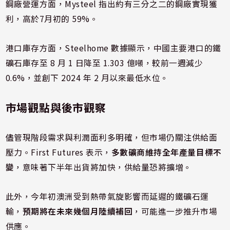
鋼廠營運方面，Mysteel 指出約有三分之二的鋼廠實現獲
利，高於7月初的 59%。
港口庫存方面，Steelhome 數據顯示，中國主要港口的鐵
礦石庫存至 8 月 1 日降至 1.303 億噸，較前一週減少
0.6%，並創下 2024 年 2 月以來最低水位。
市場觀點與後市觀察
儘管現階段需求與利潤面利多明確，但市場仍關注供給面
壓力。First Futures 表示，
多數礦商維持全年產量目標不
變
，意味著下半年出貨將加快，供給量恐將擴增。
此外，今年初澳洲受到熱帶氣旋影響而延遲的鐵礦石運
輸，
預期將在未來幾個月陸續補回
，可能進一步推升市場
供應。