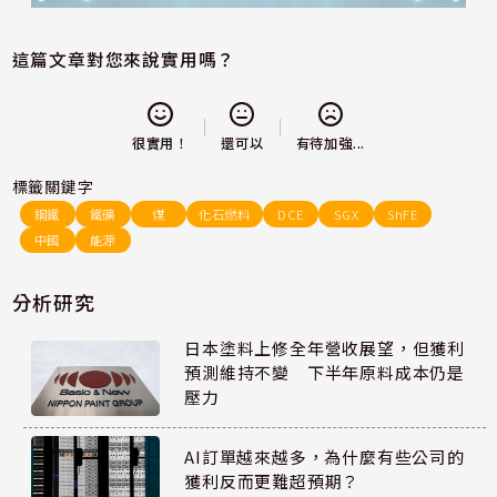
這篇文章對您來說實用嗎？
還可以
很實用！
有待加強...
標籤關鍵字
鋼鐵
鐵礦
煤
化石燃料
DCE
SGX
ShFE
中國
能源
分析研究
日本塗料上修全年營收展望，但獲利
預測維持不變 下半年原料成本仍是
壓力
AI訂單越來越多，為什麼有些公司的
獲利反而更難超預期？