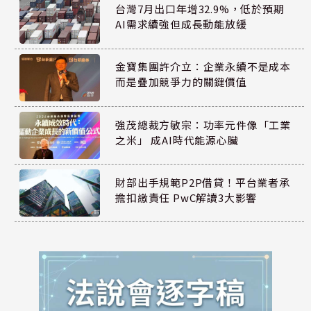
台灣7月出口年增32.9%，低於預期
AI需求續強但成長動能放緩
金寶集團許介立：企業永續不是成本
而是疊加競爭力的關鍵價值
強茂總裁方敏宗：功率元件像「工業
之米」 成AI時代能源心臟
財部出手規範P2P借貸！平台業者承
擔扣繳責任 PwC解讀3大影響