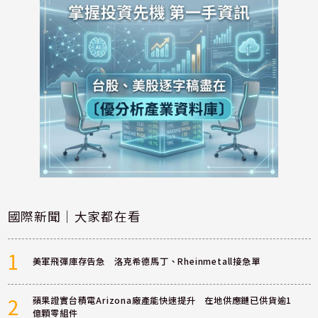
國際新聞｜大家都在看
1
美軍飛彈庫存告急 洛克希德馬丁、Rheinmetall接急單
2
蘋果證實台積電Arizona廠產能快速提升 在地供應鏈已供貨逾1
億顆零組件