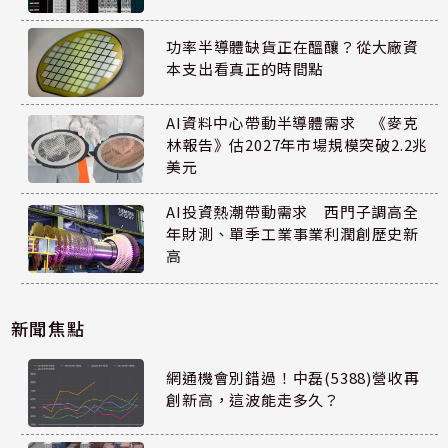
功率半導體缺貨正在醞釀？從大廠資
本支出看真正的時間點
AI資料中心帶動半導體需求 《麥克
林報告》估2027年市場規模突破2.2兆
美元
AI投資熱潮帶動需求 西門子調高全
年財測、單季工業事業利潤創歷史新
高
新聞焦點
網通機會別錯過！中磊(5388)營收再
創新高，這波能走多久？