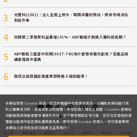
3
光寶科(2301)｜法人全面上修今、明兩年獲利預估，原來市場沒估
到這件事
4
欣興第二季營業利益暴增141%，ABF載板才剛進入獲利成長期？
5
ABF載板三雄當中欣興(3037-TW)為什麼營收最先創高？從產品結
構看懂其中差異
6
致茂法說透露這個產業即將進入強勁循環！
本網站使用 Cookie 技術，於您的電腦中存取某些資訊，以輔助本網站進行資
料之彙集或分析，並提供更好的服務，無侵犯個人隱私之意圖。Cookie 是網站
伺服器與使用者瀏覽器溝通的技術，若不願意開放此項功能，您可在您使用的瀏
客服
討論區
粉絲團
Instagram
Youtube
Podcast
覽器功能項中設定隱私權等級為高，即可拒絕 Cookie 的寫入，但可能會導致
本網站之部分或全部功能無法正常執行。
加入我
隱私權政
服務條
合作提
聯絡我
場地租
訂閱電子