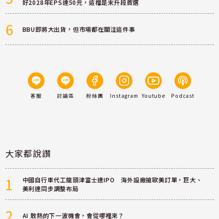
好2028年EPS達50元，這檔是末升段首選
6
BBU即將大出貨，但市場都在關注這件事
客服
討論區
粉絲團
Instagram
Youtube
Podcast
大家都說讚
1
中國自行車代工龍頭津富士達IPO 海外設廠搶歐美訂單，巨大、
美利達同步調整布局
2
AI 散熱的下一波機會，會從哪裡來？