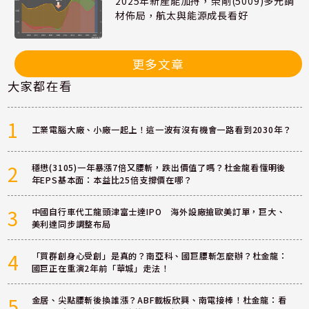
2025年新產能加持，榮剛(5009)多元鋼
材佈局，航太與能源成長看好
更多文章
大家都在看
1
工業電腦大廠、小廠一起上！這一波有沒有機會一路看到2030年？
2
穩懋(3105)一年暴漲7倍又腰斬，跌出價值了嗎？杜金龍看懂明後
年EPS基本面：本益比25倍支撐價在哪？
3
中國自行車代工龍頭津富士達IPO 海外設廠搶歐美訂單，巨大、
美利達同步調整布局
4
「買群創身心受創」是真的？南亞科、國巨腰斬怎麼辦？杜金龍：
國巨正在重演2年前「華城」走法！
5
金居、尖點腰斬後換誰漲？ABF載板欣興、南電接棒！杜金龍：看