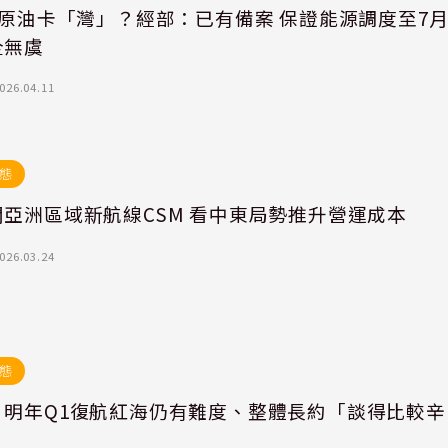
桶原油卡「灣」？經部：已有備案 保證能源調度至7
全無虞
026.04.11
態
開亞洲區域新航線CSM 看中東局勢推升營運成本
026.03.24
態
：明年Q1復航紅海仍有難度、整體長約「談得比較辛