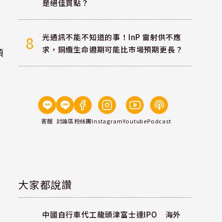
是絕佳買點？
光通訊不能不知道的事！InP 雷射供不應
8
求，銅纜生命週期可能比市場預期更長？
預
客服
討論區
粉絲團
Instagram
Youtube
Podcast
大家都說讚
中國自行車代工龍頭津富士達IPO 海外