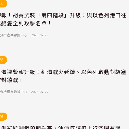
聞
警報！胡賽武裝「第四階段」升級：與以色列港口往
業船隻全列攻擊名單！
)-優分析產業數據中心
．
2025.07.29
聞
｜海運警報升級！紅海戰火延燒、以色列啟動對胡塞
空封鎖戰」
)-優分析產業數據中心
．
2025.07.22
聞
｜俄羅斯制裁預期升高，油價反彈但上行空間有限