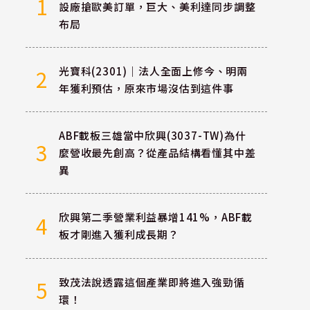
1
設廠搶歐美訂單，巨大、美利達同步調整
布局
光寶科(2301)｜法人全面上修今、明兩
2
年獲利預估，原來市場沒估到這件事
ABF載板三雄當中欣興(3037-TW)為什
3
麼營收最先創高？從產品結構看懂其中差
異
欣興第二季營業利益暴增141%，ABF載
4
板才剛進入獲利成長期？
致茂法說透露這個產業即將進入強勁循
5
環！