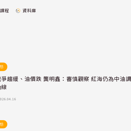
課程
資料庫
態
戰爭趨緩、油價跌 龔明鑫：審慎觀察 紅海仍為中油
動線
026.04.16
態