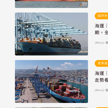
國際新
海運｜
期，
(Mina
產業趨
海運
走勢
(Mina