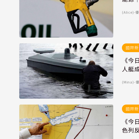
(Alice
國際新
《今
人艇
(Mina
國際新
《今
色列