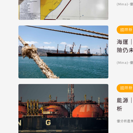
(Mina
國際新
海運
險仍
(Mina
國際新
能源
析
優分析產