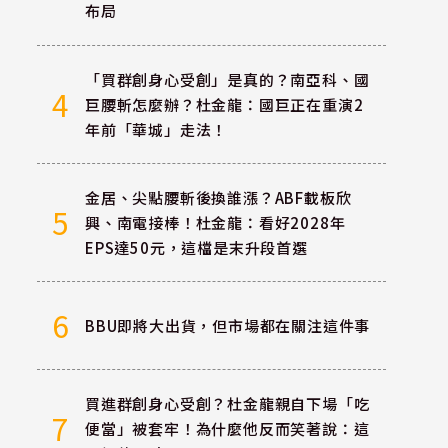
布局
「買群創身心受創」是真的？南亞科、國
4
巨腰斬怎麼辦？杜金龍：國巨正在重演2
年前「華城」走法！
航
金居、尖點腰斬後換誰漲？ABF載板欣
5
興、南電接棒！杜金龍：看好2028年
EPS達50元，這檔是末升段首選
6
BBU即將大出貨，但市場都在關注這件事
買進群創身心受創？杜金龍親自下場「吃
7
便當」被套牢！為什麼他反而笑著說：這