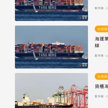
鉅亨網
．
2
台股動
海運
線
鉅亨網
．
2
台股動
貨櫃
鉅亨網
．
2