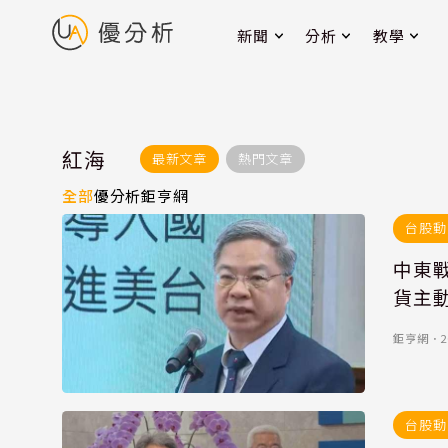
新聞
分析
教學
紅海
最新文章
熱門文章
全部
優分析
鉅亨網
台股動
中東
貨主
鉅亨網
．
2
台股動