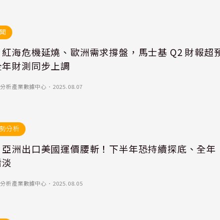
聞
紅海危機延燒、歐洲需求撐盤，馬士基 Q2 財報超
全年財測同步上調
)-優分析產業數據中心
．
2025.08.07
勢分析
｜亞洲出口美國運價腰斬！下半年恐持續探底、全年
看淡
)-優分析產業數據中心
．
2025.08.05