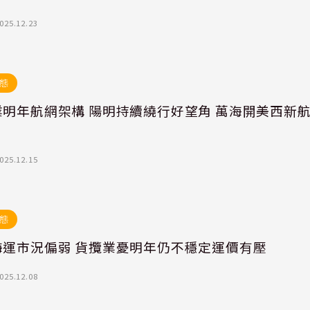
025.12.23
態
業明年航網架構 陽明持續繞行好望角 萬海開美西新
025.12.15
態
海運市況偏弱 貨攬業憂明年仍不穩定運價有壓
025.12.08