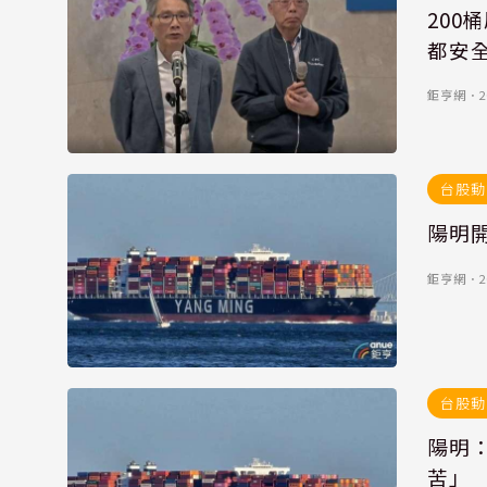
200
都安
鉅亨網
．
2
台股動
陽明
鉅亨網
．
2
台股動
陽明
苦」