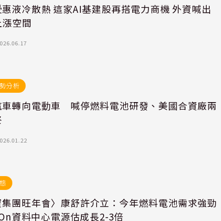
惠液冷散熱 這家AI基建股再搭電力商機 外資喊出
上漲空間
026.06.17
勢分析
汽車轉向電動車 喊停燃料電池研發、美國合資廠兩
終
026.01.22
態
寶集團旺年會〉康舒許介立：今年燃料電池需求強勁
iOn資料中心電源估成長2-3倍