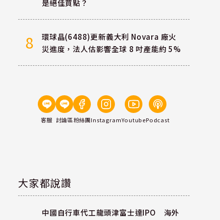
是絕佳買點？
環球晶(6488)更新義大利 Novara 廠火
8
災進度，法人估影響全球 8 吋產能約 5%
客服
討論區
粉絲團
Instagram
Youtube
Podcast
大家都說讚
中國自行車代工龍頭津富士達IPO 海外