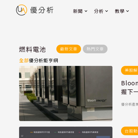
新聞
分析
教學
燃料電池
最新文章
熱門文章
全部
優分析
鉅亨網
美股解
Blo
握下
優分析產業數
台股動