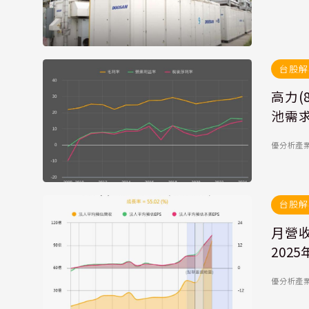
台股解
高力(
池需
優分析產業數
台股解
月營收
202
優分析產業數