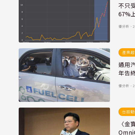
不只受
67%
優分析
．
2
產業趨
通用
年告
優分析
．
2
台股動
〈金
Omn