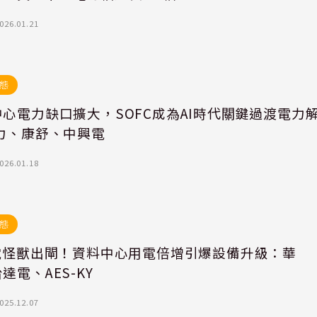
026.01.21
態
心電力缺口擴大，SOFC成為AI時代關鍵過渡電力
高力、康舒、中興電
026.01.18
態
吃電怪獸出閘！資料中心用電倍增引爆設備升級：華
達電、AES-KY
025.12.07