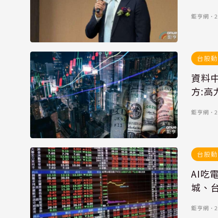
鉅亨網
．
2
台股動
資料中
方:
鉅亨網
．
2
台股動
AI
城、台
鉅亨網
．
2