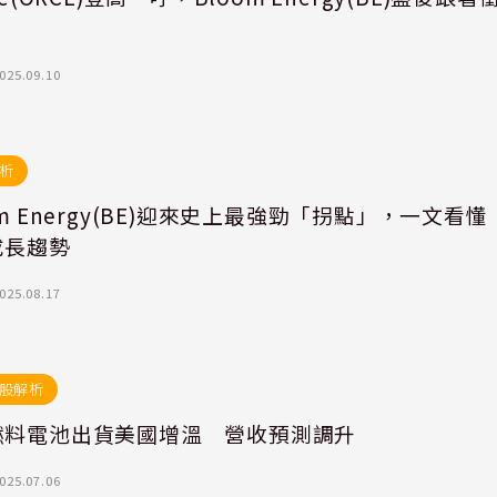
025.09.10
析
om Energy(BE)迎來史上最強勁「拐點」，一文看懂
成長趨勢
025.08.17
股解析
燃料電池出貨美國增溫 營收預測調升
025.07.06