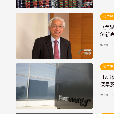
台股動
〈焦
創新
鉅亨網
．
2
美股要
【AI
價暴
優分析
．
2