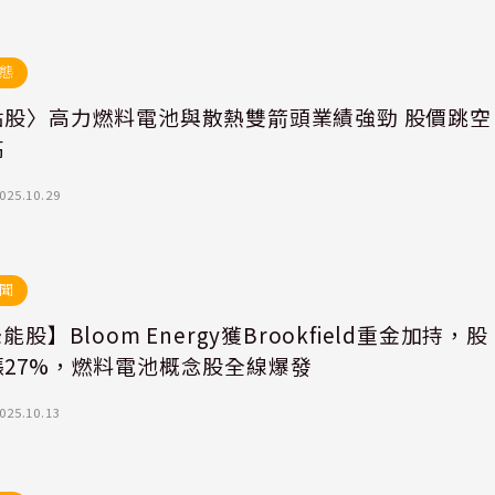
態
點股〉高力燃料電池與散熱雙箭頭業績強勁 股價跳空
高
025.10.29
聞
綠能股】Bloom Energy獲Brookfield重金加持，股
漲27%，燃料電池概念股全線爆發
025.10.13