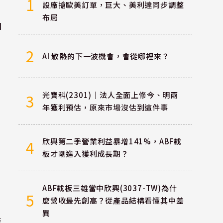
1
設廠搶歐美訂單，巨大、美利達同步調整
布局
I
2
AI 散熱的下一波機會，會從哪裡來？
光寶科(2301)｜法人全面上修今、明兩
3
年獲利預估，原來市場沒估到這件事
欣興第二季營業利益暴增141%，ABF載
4
板才剛進入獲利成長期？
ABF載板三雄當中欣興(3037-TW)為什
5
麼營收最先創高？從產品結構看懂其中差
異
衝