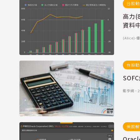
台股動
高力(
資料
(Alice
台股動
SOF
鉅亨網
．
2
美股解
Orac