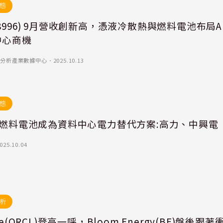
態
8996) 9月營收創新高，憑液冷散熱與燃料電池布局A
中心商機
)-優分析產業數據中心
．
2025.10.13
態
C燃料電池成為資料中心電力替代方案:高力、中興電
025.10.04
析
le(ORCL)登高一呼，Bloom Energy(BE)盤後跟著