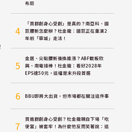
布局
「買群創身心受創」是真的？南亞科、國
4
巨腰斬怎麼辦？杜金龍：國巨正在重演2
年前「華城」走法！
解
金居、尖點腰斬後換誰漲？ABF載板欣
5
興、南電接棒！杜金龍：看好2028年
EPS達50元，這檔是末升段首選
6
BBU即將大出貨，但市場都在關注這件事
買進群創身心受創？杜金龍親自下場「吃
7
便當」被套牢！為什麼他反而笑著說：這