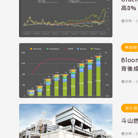
高8%
優分析
．
2
美股解
Blo
背後
優分析
．
2
海外個
斗山
優分析
．
2