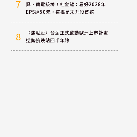
7
興、南電接棒！杜金龍：看好2028年
EPS達50元，這檔是末升段首選
〈焦點股〉台泥正式啟動歐洲上市計畫
8
逆勢抗跌站回半年線