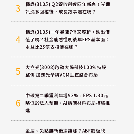
穩懋(3105) Q2營收創近四年新高！光通
3
訊漲多回檔後，成長故事還在嗎？
穩懋(3105)一年暴漲7倍又腰斬，跌出價
4
值了嗎？杜金龍看懂明後年EPS基本面：
本益比25倍支撐價在哪？
大立光(3008)啟動大陽科技100%持股
5
整併 加速光學與VCM垂直整合布局
中碳第二季獲利年增93%，EPS 1.30元
6
略低於法人預期，AI精碳材料布局持續推
進
金居、尖點腰斬後換誰漲？ABF載板欣