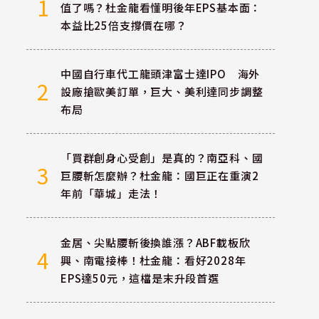
1
值了嗎？杜金龍看懂明後年EPS基本面：
本益比25倍支撐價在哪？
中國自行車代工龍頭津富士達IPO 海外
2
設廠搶歐美訂單，巨大、美利達同步調整
布局
「買群創身心受創」是真的？南亞科、國
3
巨腰斬怎麼辦？杜金龍：國巨正在重演2
年前「華城」走法！
金居、尖點腰斬後換誰漲？ABF載板欣
4
興、南電接棒！杜金龍：看好2028年
EPS達50元，這檔是末升段首選