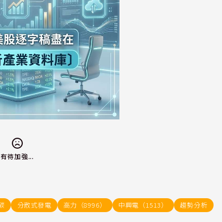
有待加強...
碳
分散式發電
高力（8996）
中興電（1513）
趨勢分析