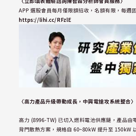
〈立即填表體驗諮詢陳智霖分析師會員服務〉
APP 選股會員每月僅限額招收，名額有限，每
https://lihi.cc/RFzlE
〈高力產品升級帶動成長，中興電搶攻系統整合
高力 (8996-TW) 已切入燃料電池供應鏈，產
背門散熱方案，規格自 60~80kW 提升至 150kW 