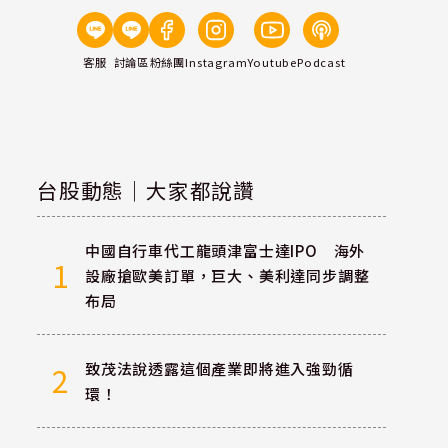
客服
討論區
粉絲團
Instagram
Youtube
Podcast
台股動態｜大家都說讚
中國自行車代工龍頭津富士達IPO 海外
1
設廠搶歐美訂單，巨大、美利達同步調整
布局
致茂法說透露這個產業即將進入強勁循
2
環！