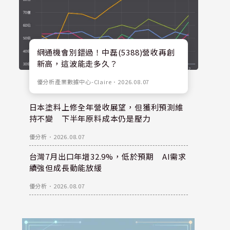
網通機會別錯過！中磊(5388)營收再創
新高，這波能走多久？
優分析產業數據中心-Claire
．
2026.08.07
日本塗料上修全年營收展望，但獲利預測維
持不變 下半年原料成本仍是壓力
優分析
．
2026.08.07
台灣7月出口年增32.9%，低於預期 AI需求
續強但成長動能放緩
優分析
．
2026.08.07