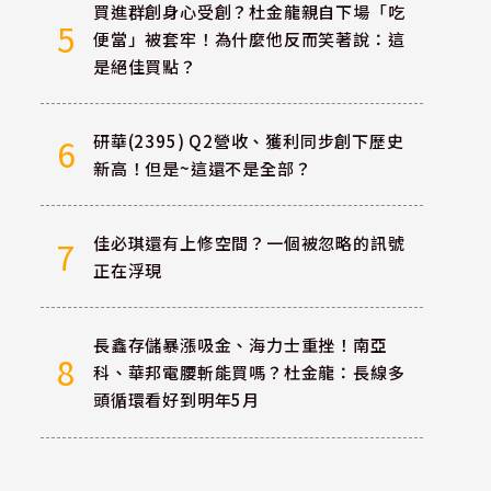
買進群創身心受創？杜金龍親自下場「吃
5
便當」被套牢！為什麼他反而笑著說：這
是絕佳買點？
研華(2395) Q2營收、獲利同步創下歷史
6
新高！但是~這還不是全部？
佳必琪還有上修空間？一個被忽略的訊號
7
正在浮現
長鑫存儲暴漲吸金、海力士重挫！南亞
8
科、華邦電腰斬能買嗎？杜金龍：長線多
頭循環看好到明年5月