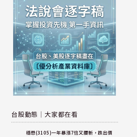
台股動態｜大家都在看
穩懋(3105)一年暴漲7倍又腰斬，跌出價