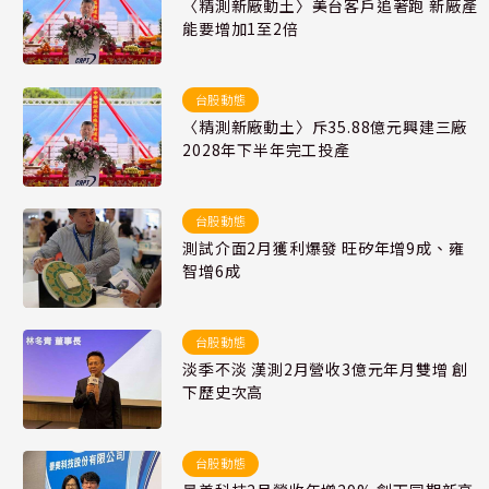
〈精測新廠動土〉美台客戶追著跑 新廠產
能要增加1至2倍
台股動態
〈精測新廠動土〉斥35.88億元興建三廠
2028年下半年完工投產
台股動態
測試介面2月獲利爆發 旺矽年增9成、雍
智增6成
台股動態
淡季不淡 漢測2月營收3億元年月雙增 創
下歷史次高
台股動態