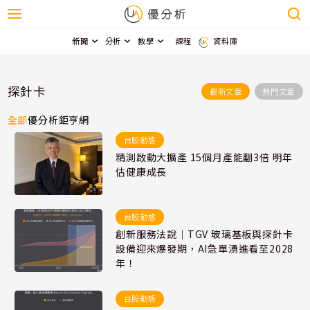
新聞
分析
教學
課程
資料庫
探針卡
最新文章
熱門文章
全部
優分析
鉅亨網
台股動態
精測啟動大擴產 15個月產能翻3倍 明年
估健康成長
台股動態
創新服務法說｜TGV 玻璃基板與探針卡
設備迎來爆發期，AI急單湧進看至2028
年！
台股動態