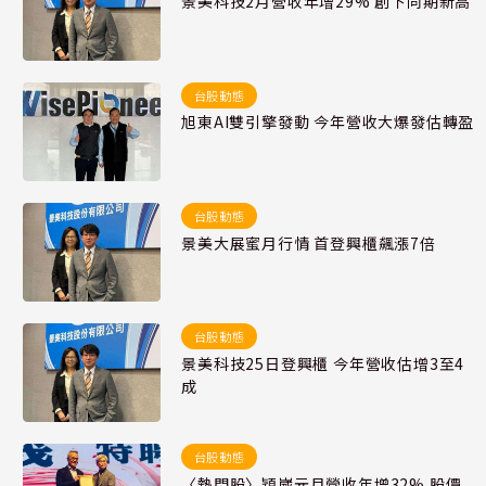
景美科技2月營收年增29% 創下同期新高
台股動態
旭東AI雙引擎發動 今年營收大爆發估轉盈
台股動態
景美大展蜜月行情 首登興櫃飆漲7倍
台股動態
景美科技25日登興櫃 今年營收估增3至4
成
台股動態
〈熱門股〉穎崴元月營收年增32% 股價