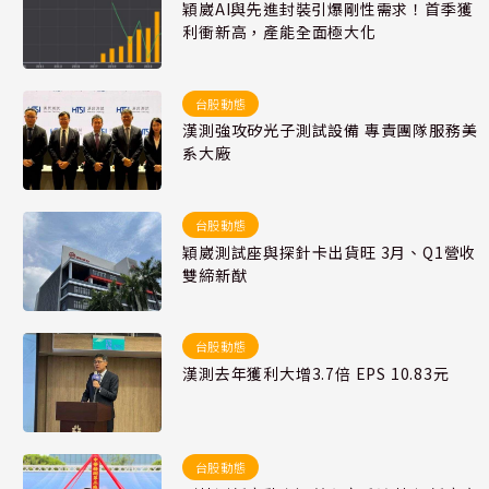
穎崴AI與先進封裝引爆剛性需求！首季獲
利衝新高，產能全面極大化
台股動態
漢測強攻矽光子測試設備 專責團隊服務美
系大廠
台股動態
穎崴測試座與探針卡出貨旺 3月、Q1營收
雙締新猷
台股動態
漢測去年獲利大增3.7倍 EPS 10.83元
台股動態