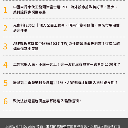
1
中國自行車代工龍頭津富士達IPO 海外設廠搶歐美訂單，巨大、
美利達同步調整布局
2
光寶科(2301)｜法人全面上修今、明兩年獲利預估，原來市場沒估
到這件事
3
ABF載板三雄當中欣興(3037-TW)為什麼營收最先創高？從產品結
構看懂其中差異
4
工業電腦大廠、小廠一起上！這一波有沒有機會一路看到2030年？
5
欣興第二季營業利益暴增141%，ABF載板才剛進入獲利成長期？
6
致茂法說透露這個產業即將進入強勁循環！
本網站使用 Cookie 技術，於您的電腦中存取某些資訊，以輔助本網站進行資