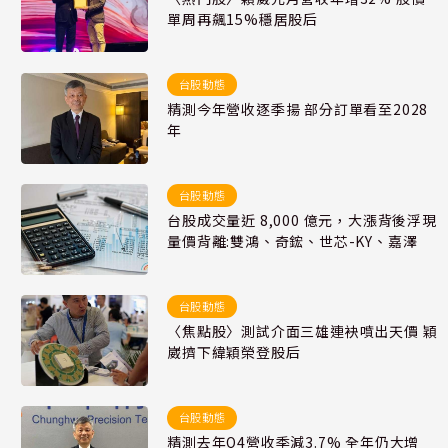
單周再飆15%穩居股后
台股動態
精測今年營收逐季揚 部分訂單看至2028
年
台股動態
台股成交量近 8,000 億元，大漲背後浮現
量價背離:雙鴻、奇鋐、世芯-KY、嘉澤
台股動態
〈焦點股〉測試介面三雄連袂噴出天價 穎
崴擠下緯穎榮登股后
台股動態
精測去年Q4營收季減3.7% 全年仍大增