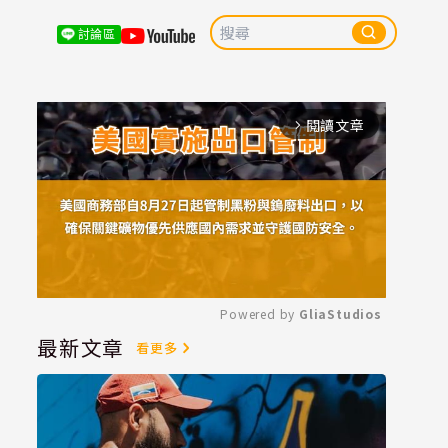
討論區
閱讀文章
arrow_forward_ios
Powered by 
GliaStudios
最新文章
看更多
Mute