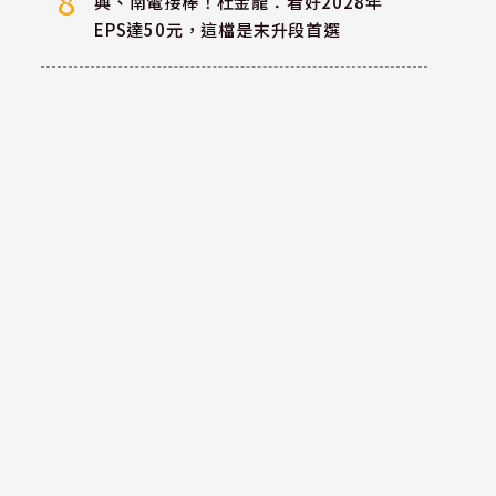
8
興、南電接棒！杜金龍：看好2028年
EPS達50元，這檔是末升段首選