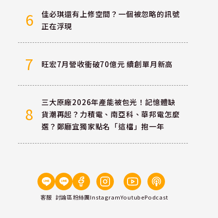
佳必琪還有上修空間？一個被忽略的訊號
6
正在浮現
7
旺宏7月營收衝破70億元 續創單月新高
三大原廠2026年產能被包光！記憶體缺
8
貨潮再起？力積電、南亞科、華邦電怎麼
選？鄭廳宜獨家點名「這檔」抱一年
客服
討論區
粉絲團
Instagram
Youtube
Podcast