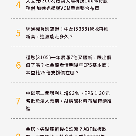
大立光(3008)啟動大陽科技100%持股
4
整併 加速光學與VCM垂直整合布局
網通機會別錯過！中磊(5388)營收再創
5
新高，這波能走多久？
穩懋(3105)一年暴漲7倍又腰斬，跌出價
6
值了嗎？杜金龍看懂明後年EPS基本面：
本益比25倍支撐價在哪？
中碳第二季獲利年增93%，EPS 1.30元
7
略低於法人預期，AI精碳材料布局持續推
進
金居、尖點腰斬後換誰漲？ABF載板欣