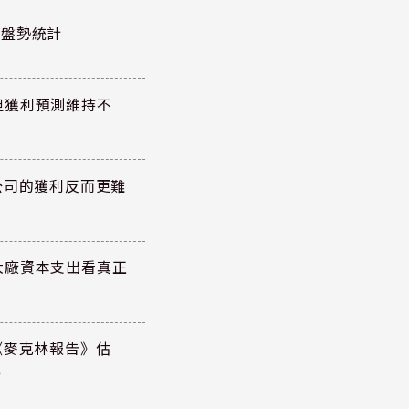
股泰盤勢統計
但獲利預測維持不
公司的獲利反而更難
大廠資本支出看真正
《麥克林報告》估
元