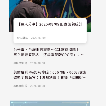
【達人分享】2026/08/09 股泰盤勢統計
股泰驛站
．
2026.08.09
台光電、台燿衝高震盪…CCL族群還能上
車？鄭廳宜點名「這檔隱藏版CPO股」：每
股盈餘看300元，性價比更高！
股民想知道
．
2026.08.08
美債殖利率破5%慘賠！00679B、00687B該
砍嗎？鄭廳宜：1張都別賣！看懂「這關鍵」
錢是等出來的！
股民想知道
．
2026.08.08