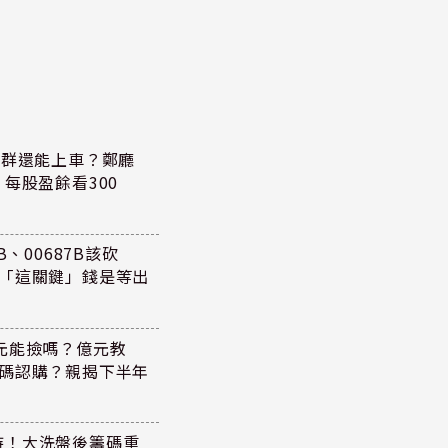
族群還能上車？鄭廳
每股盈餘看300
、00687B該砍
懂「這關鍵」錢是等出
47元能撿嗎？億元教
加碼認購？親揭下半年
持！大洗盤後籌碼重