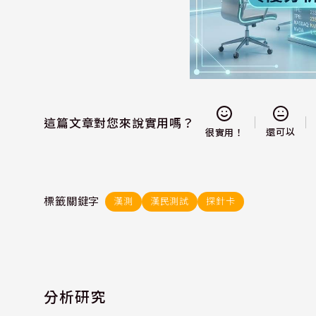
這篇文章對您來說實用嗎？
還可以
很實用！
標籤關鍵字
漢測
漢民測試
探針卡
分析研究