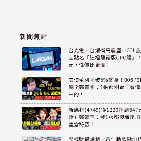
新聞焦點
台光電、台燿衝高震盪…CCL
宜點名「這檔隱藏版CPO股」：
元，性價比更高！
美債殖利率破5%慘賠！00679B
嗎？鄭廳宜：1張都別賣！看
來的！
新應材(4749)從1220摔到6
授」鄭廳宜：我1張都沒賣還
重倉秘密！
希捷財報爆發、黃仁勳欽點加