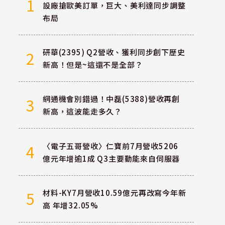
1
設廠搶歐美訂單，巨大、美利達同步調整
布局
研華(2395) Q2營收、獲利同步創下歷史
2
新高！但是~這還不是全部？
網通機會別錯過！中磊(5388)營收再創
3
新高，這波能走多久？
〈電子五哥營收〉仁寶前7月營收5206
4
億元年增逾1成 Q3主要動能來自伺服器
材料-KY7月營收10.59億元再改寫今年新
5
高 年增32.05%