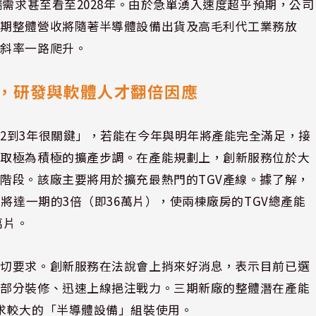
端需求甚至看至2028年。由於急單湧入速度超乎預期，公司
預期整體營收將隨著半導體設備出貨及高毛利代工業務放
的斜率一路爬升。
，研發與軟體人才翻倍因應
2到3年很關鍵」，若能在今年與明年將產能完全滿足，接
採取極為積極的擴產步調。在產能規劃上，創新服務位於大
階段。該廠主要將用於擴充最熱門的TGV產線。據了解，
將達一期的3倍（即36萬片），使兩棟廠房的TGV總產能
萬片。
殷切要求。創新服務在法說會上捎來好消息，表示目前已選
成部分裝修、迅速上線挹注戰力。三期新廠的整體潛在產能
求較大的「半導體設備」組裝使用。