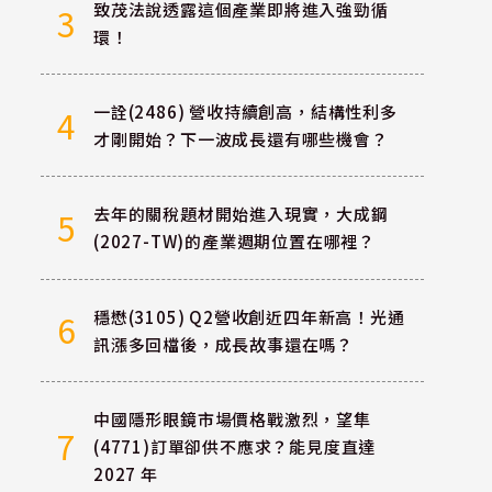
致茂法說透露這個產業即將進入強勁循
3
環！
一詮(2486) 營收持續創高，結構性利多
4
才剛開始？下一波成長還有哪些機會？
去年的關稅題材開始進入現實，大成鋼
5
(2027-TW)的產業週期位置在哪裡？
穩懋(3105) Q2營收創近四年新高！光通
6
訊漲多回檔後，成長故事還在嗎？
中國隱形眼鏡市場價格戰激烈，望隼
7
(4771)訂單卻供不應求？能見度直達
2027 年