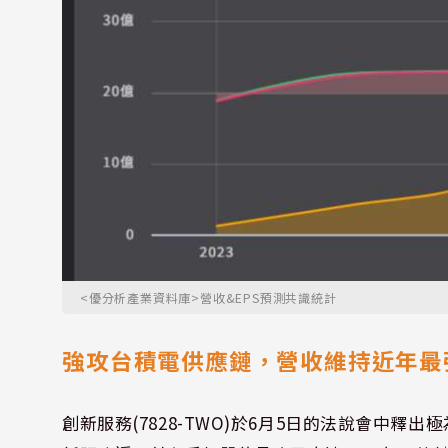
<優分析產業資料庫>營收&EPS預測共識統計
強攻台積電供應鏈，營收維持近年最
創新服務(7828-TWO)於6月5日的法說會中