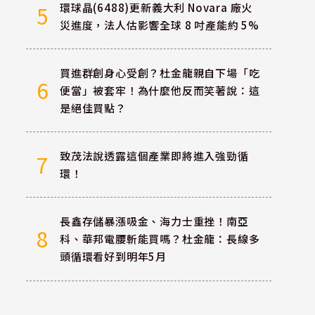
環球晶(6488)更新義大利 Novara 廠火
5
災進度，法人估影響全球 8 吋產能約 5%
買進群創身心受創？杜金龍親自下場「吃
6
便當」被套牢！為什麼他反而笑著說：這
是絕佳買點？
致茂法說透露這個產業即將進入強勁循
7
環！
長鑫存儲暴漲吸金、海力士重挫！南亞
8
科、華邦電腰斬能買嗎？杜金龍：長線多
頭循環看好到明年5月