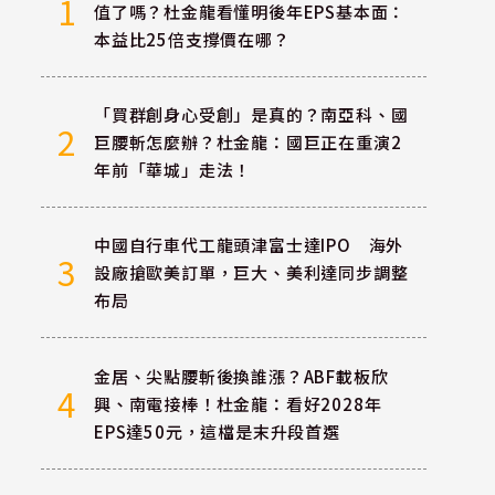
1
值了嗎？杜金龍看懂明後年EPS基本面：
本益比25倍支撐價在哪？
「買群創身心受創」是真的？南亞科、國
2
巨腰斬怎麼辦？杜金龍：國巨正在重演2
年前「華城」走法！
中國自行車代工龍頭津富士達IPO 海外
3
設廠搶歐美訂單，巨大、美利達同步調整
布局
金居、尖點腰斬後換誰漲？ABF載板欣
4
興、南電接棒！杜金龍：看好2028年
EPS達50元，這檔是末升段首選