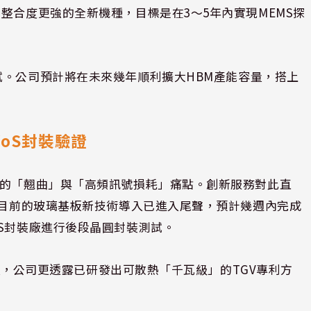
整合度更強的全新機種，目標是在3～5年內實現MEMS探
試
。公司預計將在未來幾年順利擴大HBM產能容量，搭上
WoS封裝驗證
重的「翹曲」與「高頻訊號損耗」痛點。創新服務對此直
。目前的玻璃基板新技術導入已進入尾聲，預計幾週內完成
oS封裝廠進行後段晶圓封裝測試。
發熱量，公司更透露已研發出可散熱「千瓦級」的TGV專利方