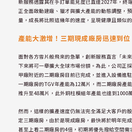
新服務透露其在手訂單能見度已直達2027年，終
正全面啟動建廠、獵才與擴大產能的動態調整，
量，成長將比照這幾年的速度，呈現健康且類似
產能大激增！三期現成廠房迅速到位
面對各方雪片般飛來的急單，創新服務直言「未來
下來將可一舉擴大全球市場份額。為此，公司正
甲廠附近的二期廠房目前已完成，並進入設備進駐
一期廠房的TGV年產能為12萬片，而二期廠房產能
推升至48萬片，此外銅柱模組年產能也達到1000
然而，這樣的擴產速度仍無法完全滿足大客戶的
定三期廠房，由於是現成廠房，最快將於明年完
甚至上看二期廠房的4倍，初期將優先撥給空間需