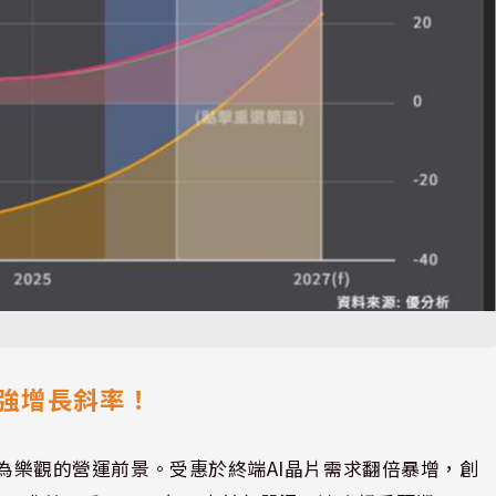
強增長斜率！
釋出極為樂觀的營運前景。受惠於終端AI晶片需求翻倍暴增，創