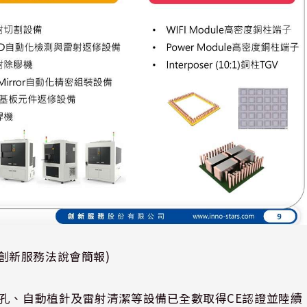
創新服務法說會簡報)
鑽孔、自動植針及雷射清潔等設備已全數取得CE認證並陸續