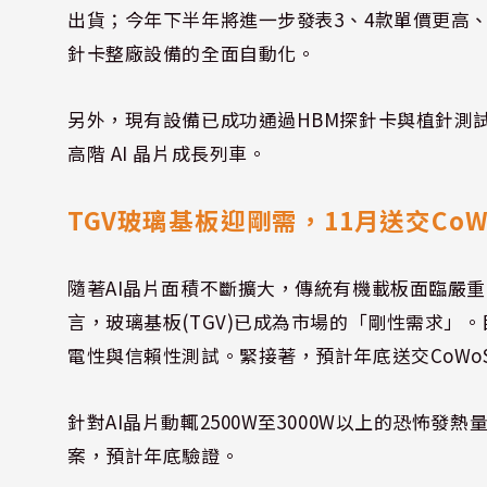
出貨；今年下半年將進一步發表3、4款單價更高、
針卡整廠設備的全面自動化。
另外，現有設備已成功通過HBM探針卡與植針測
高階 AI 晶片成長列車
。
TGV玻璃基板迎剛需，11月送交Co
隨著AI晶片面積不斷擴大，傳統有機載板面臨嚴
言，玻璃基板(TGV)已成為市場的「剛性需求」
電性與信賴性測試。緊接著，預計年底送交CoW
針對AI晶片動輒2500W至3000W以上的恐怖
案，預計年底驗證。