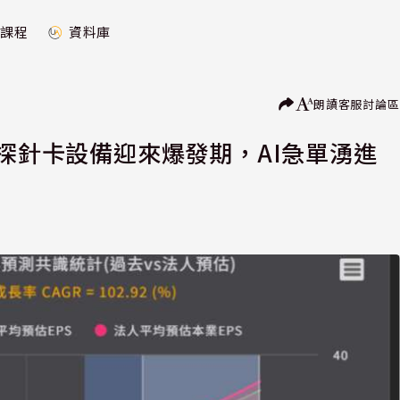
課程
資料庫
朗讀
客服
討論區
與探針卡設備迎來爆發期，AI急單湧進