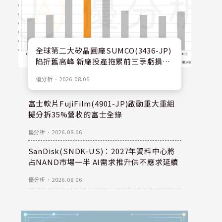
全球第二大矽晶圓廠SUMCO(3436-JP)
陷折舊高峰 新廠投產拖累前三季虧損擴
大
優分析
．
2026.08.06
富士軟片FujiFilm(4901-JP)啟動重大重組
擬分拆35%營收的富士全錄
優分析
．
2026.08.06
SanDisk(SNDK-US)：2027年資料中心將
占NAND市場一半 AI需求推升供不應求延續
優分析
．
2026.08.06