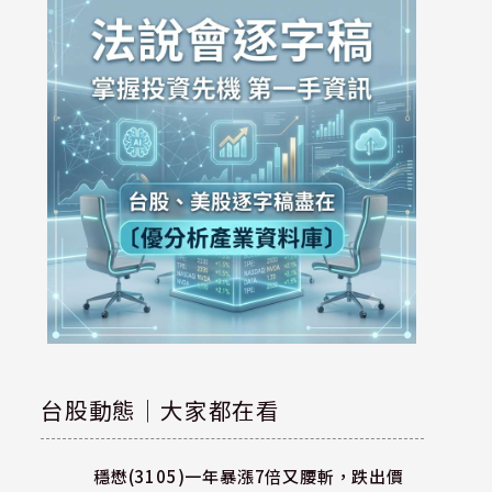
台股動態｜大家都在看
穩懋(3105)一年暴漲7倍又腰斬，跌出價